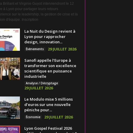
a Brillant et Virginie Guyot interviendront le 12
e à Lyon pour partager leurs retours
rience sur le leadership, la gestion de crise et la
on d'équipe. Inscription
La Nuit du Design revient à
Lyon pour rapprocher
design, innovation...
29 JUILLET 2026
Évènements
Sanofi appelle l’Europe à
transformer son excellence
scientifique en puissance
industrielle
Analyse / Décryptage
29 JUILLET 2026
Le Modulo mise 5 millions
d’euros sur une nouvelle
péniche pour...
29 JUILLET 2026
Économie
Lyon Gospel Festival 2026