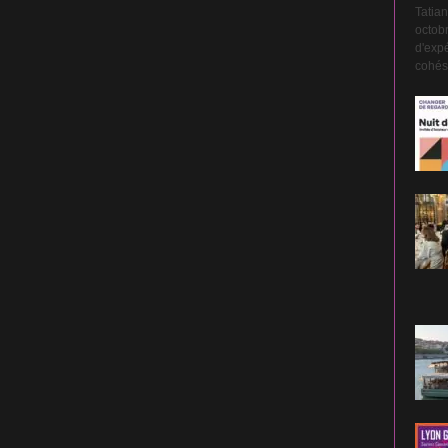
Tatian
octobr
d'expé
cohési