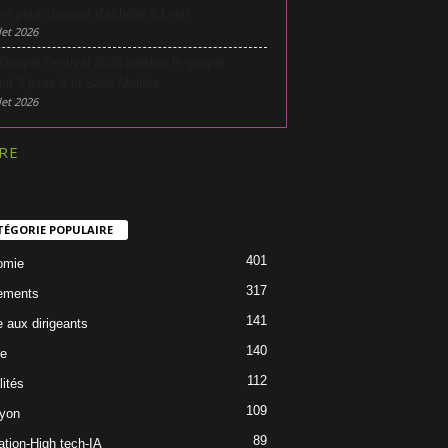
he pour changer d’échelle à Lyon
let 2026
Gospel Festival 2026 célèbre le gospel
nt 3 jours à la Salle Molière
let 2026
RE
TÉGORIE POPULAIRE
401
omie
317
ements
141
e aux dirigeants
140
re
112
lités
109
Lyon
89
ation-High tech-IA