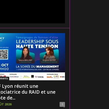
ements
 Lyon réunit une
ociatrice du RAID et une
te de...
ÛT 2026
1