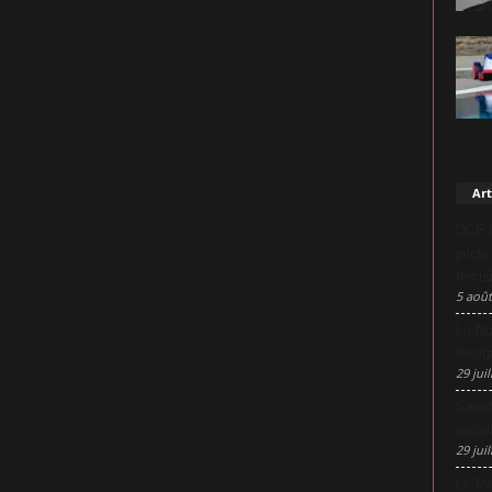
Art
DCF L
pilot
décis
5 août
La Nu
desig
29 juil
Sanof
excel
29 juil
Le Mo