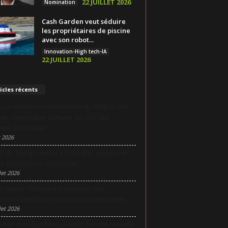
22 JUILLET 2026
Nomination
Cash Garden veut séduire
les propriétaires de piscine
avec son robot...
Innovation-High tech-IA
22 JUILLET 2026
icles récents
yon réunit une négociatrice du RAID et une
e de chasse pour partager les clés des
ions à fort enjeu
 2026
it du Design revient à Lyon pour rapprocher
n, innovation et entreprises
let 2026
i appelle l’Europe à transformer son
lence scientifique en puissance industrielle
let 2026
dulo mise 5 millions d’euros sur une nouvelle