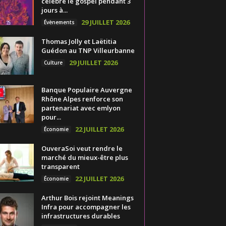
célèbre le gospel pendant 3
jours à...
29 JUILLET 2026
Évènements
Thomas Jolly et Laëtitia
Guédon au TNP Villeurbanne
29 JUILLET 2026
Culture
Banque Populaire Auvergne
Rhône Alpes renforce son
partenariat avec emlyon
pour...
22 JUILLET 2026
Économie
OuveraSoi veut rendre le
marché du mieux-être plus
transparent
22 JUILLET 2026
Économie
Arthur Bois rejoint Meanings
Infra pour accompagner les
infrastructures durables