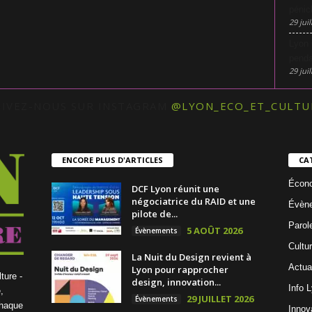
pénic
29 juil
Lyon 
penda
29 juil
UIVEZ-NOUS SUR INSTAGRAM
@LYON_ECO_ET_CULTU
ENCORE PLUS D'ARTICLES
CA
Écon
DCF Lyon réunit une
négociatrice du RAID et une
Évèn
pilote de...
Parol
5 AOÛT 2026
Évènements
Cultu
La Nuit du Design revient à
Actua
Lyon pour rapprocher
ture -
design, innovation...
Info 
,
29 JUILLET 2026
Évènements
chaque
Innov