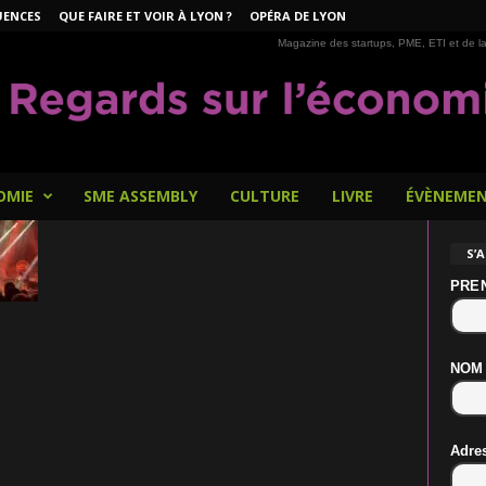
UENCES
QUE FAIRE ET VOIR À LYON ?
OPÉRA DE LYON
Magazine des startups, PME, ETI et de la
OMIE
SME ASSEMBLY
CULTURE
LIVRE
ÉVÈNEME
S’
PRE
NOM
Adre