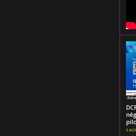
Évèn
DCF
nég
pilo
5 AO