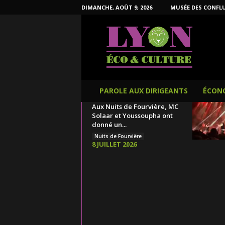
DIMANCHE, AOÛT 9, 2026
MUSÉE DES CONFL
L
y
o
n
É
c
o
PAROLE AUX DIRIGEANTS
ÉCON
e
Aux Nuits de Fourvière, MC
t
Solaar et Youssoupha ont
C
donné un...
u
Nuits de Fourvière
l
8 JUILLET 2026
t
u
r
e