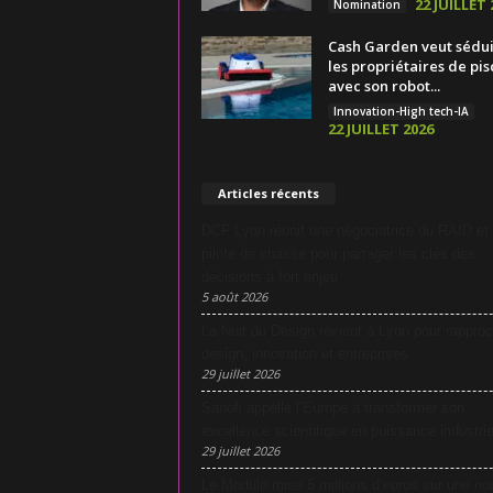
22 JUILLET 
Nomination
Cash Garden veut sédu
les propriétaires de pis
avec son robot...
Innovation-High tech-IA
22 JUILLET 2026
Articles récents
DCF Lyon réunit une négociatrice du RAID et
pilote de chasse pour partager les clés des
décisions à fort enjeu
5 août 2026
La Nuit du Design revient à Lyon pour rapproc
design, innovation et entreprises
29 juillet 2026
Sanofi appelle l’Europe à transformer son
excellence scientifique en puissance industrie
29 juillet 2026
Le Modulo mise 5 millions d’euros sur une no