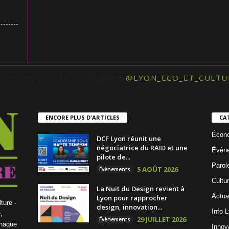
UIVEZ-NOUS SUR INSTAGRAM
@LYON_ECO_ET_CULTU
ENCORE PLUS D'ARTICLES
CA
Écon
DCF Lyon réunit une
négociatrice du RAID et une
Évèn
pilote de...
Parol
5 AOÛT 2026
Évènements
Cultu
La Nuit du Design revient à
Actua
Lyon pour rapprocher
ture -
design, innovation...
Info 
,
29 JUILLET 2026
Évènements
chaque
Innov