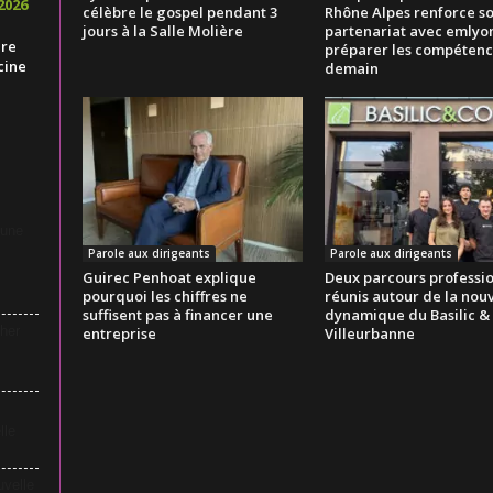
2026
célèbre le gospel pendant 3
Rhône Alpes renforce s
jours à la Salle Molière
partenariat avec emlyo
ire
préparer les compétenc
cine
demain
 une
Parole aux dirigeants
Parole aux dirigeants
Guirec Penhoat explique
Deux parcours professi
pourquoi les chiffres ne
réunis autour de la nouv
suffisent pas à financer une
dynamique du Basilic &
her
entreprise
Villeurbanne
lle
uvelle