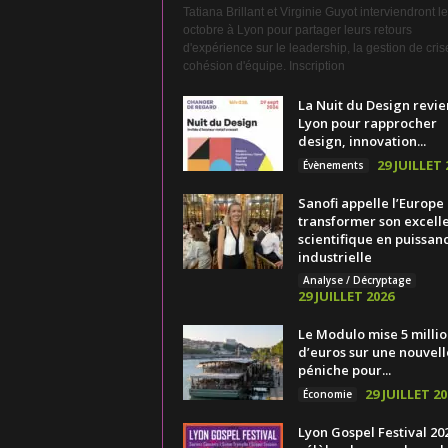
Tatiana Brillant et Virginie Guyot interviendront l
octobre à Lyon pour partager leurs retours
d'expérience sur le leadership, la gestion de crise
cohésion d'équipe. Inscription
La Nuit du Design revie
Lyon pour rapprocher
design, innovation...
29 JUILLET 
Évènements
Sanofi appelle l’Europe
transformer son excell
scientifique en puissan
industrielle
Analyse / Décryptage
29 JUILLET 2026
Le Modulo mise 5 millio
d’euros sur une nouvell
péniche pour...
29 JUILLET 20
Économie
Lyon Gospel Festival 20