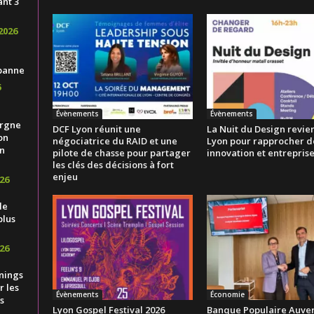
ant 3
2026
banne
6
Évènements
Évènements
ergne
DCF Lyon réunit une
La Nuit du Design revien
on
négociatrice du RAID et une
Lyon pour rapprocher d
n
pilote de chasse pour partager
innovation et entrepris
les clés des décisions à fort
enjeu
26
le
plus
26
nings
 les
Évènements
Économie
s
Lyon Gospel Festival 2026
Banque Populaire Auve