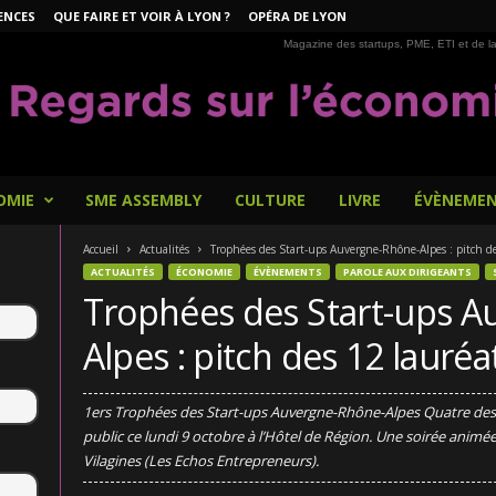
ENCES
QUE FAIRE ET VOIR À LYON ?
OPÉRA DE LYON
Magazine des startups, PME, ETI et de la
OMIE
SME ASSEMBLY
CULTURE
LIVRE
ÉVÈNEME
Accueil
Actualités
Trophées des Start-ups Auvergne-Rhône-Alpes : pitch de
ACTUALITÉS
ÉCONOMIE
ÉVÈNEMENTS
PAROLE AUX DIRIGEANTS
Trophées des Start-ups 
Alpes : pitch des 12 lauréa
1ers Trophées des Start-ups Auvergne-Rhône-Alpes Quatre des do
public ce lundi 9 octobre à l’Hôtel de Région. Une soirée animé
Vilagines (Les Echos Entrepreneurs).