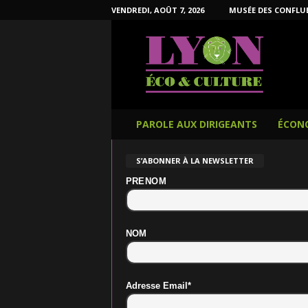
VENDREDI, AOÛT 7, 2026
MUSÉE DES CONFLU
L
y
o
n
É
c
o
PAROLE AUX DIRIGEANTS
ÉCON
e
t
S’ABONNER À LA NEWSLETTER
C
u
PRENOM
l
t
u
NOM
r
e
Adresse Email*