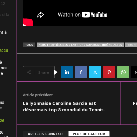
e 12
 et la
nt à
TAGS
1ERS TROPHÉES DES START-UPS AUVERGNE-RHÔNE-ALPES
TROPH
2026
 à
ence
Share
ce
Article précédent
ns
La lyonnaise Caroline Garcia est
F
e
désormais top 8 mondial du Tennis.
26
26
ARTICLES CONNEXES
PLUS DE L'AUTEUR