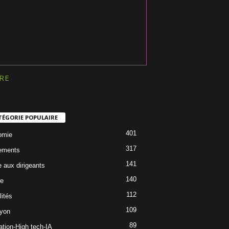
RE
TÉGORIE POPULAIRE
401
omie
317
ements
141
e aux dirigeants
140
re
112
lités
109
Lyon
89
ation-High tech-IA