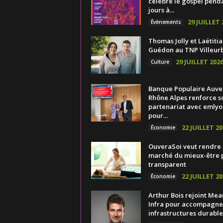
célèbre le gospel pend
jours à...
29 JUILLET 
Évènements
Thomas Jolly et Laëtitia
Guédon au TNP Villeur
29 JUILLET 202
Culture
Banque Populaire Auv
Rhône Alpes renforce s
partenariat avec emlyo
pour...
22 JUILLET 20
Économie
OuveraSoi veut rendre 
marché du mieux-être 
transparent
22 JUILLET 20
Économie
Arthur Bois rejoint Mea
Infra pour accompagner
infrastructures durable