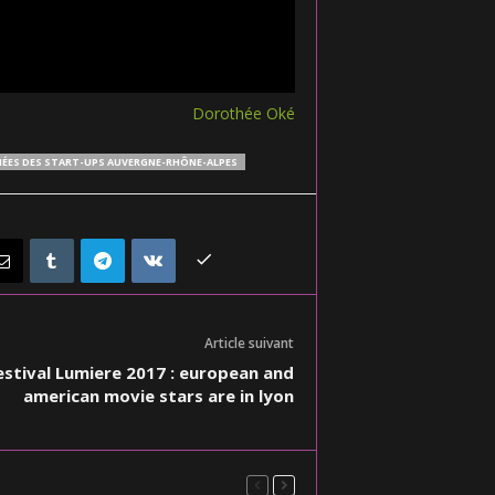
Dorothée Oké
ÉES DES START-UPS AUVERGNE-RHÔNE-ALPES
Article suivant
estival Lumiere 2017 : european and
american movie stars are in lyon