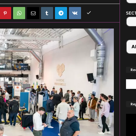
SECT
Re
Reg