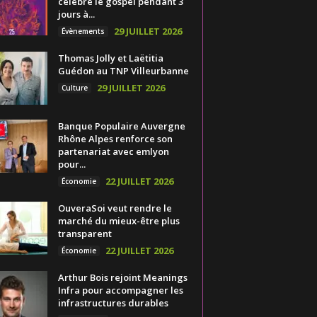
célèbre le gospel pendant 3
jours à...
29 JUILLET 2026
Évènements
Thomas Jolly et Laëtitia
Guédon au TNP Villeurbanne
29 JUILLET 2026
Culture
Banque Populaire Auvergne
Rhône Alpes renforce son
partenariat avec emlyon
pour...
22 JUILLET 2026
Économie
OuveraSoi veut rendre le
marché du mieux-être plus
transparent
22 JUILLET 2026
Économie
Arthur Bois rejoint Meanings
Infra pour accompagner les
infrastructures durables