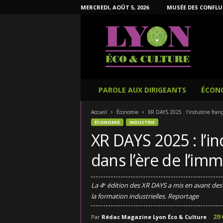
MERCREDI, AOÛT 5, 2026
MUSÉE DES CONFLU
L
y
o
n
É
c
o
PAROLE AUX DIRIGEANTS
ÉCON
e
t
Accueil
Économie
XR DAYS 2025 : l’industrie frança
C
ÉCONOMIE
INDUSTRIE
u
XR DAYS 2025 : l’in
l
t
dans l’ère de l’imm
u
r
e
La 4ᵉ édition des XR DAYS a mis en avant des
la formation industrielles. Reportage
29
Par
Rédac Magazine Lyon Éco & Culture
-