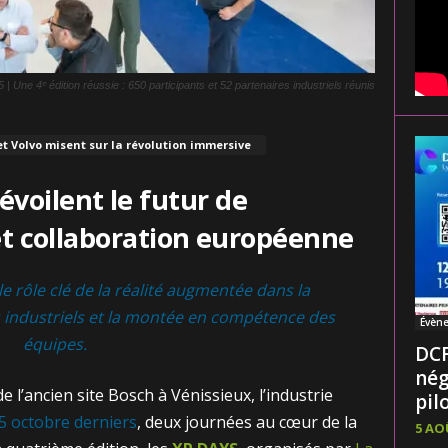
 Une 4ᵉ édition réussie : 650 participants et 52 partenaires industriels réunis
et Volvo misent sur la révolution immersive
évoilent le futur de
R et collaboration européenne
e rôle clé de la réalité augmentée dans la
industriels et la montée en compétence des
Évèn
équipes.
DCF
nég
de l’ancien site Bosch à Vénissieux, l’industrie
pilo
15 octobre derniers
, deux journées au cœur de la
5 AO