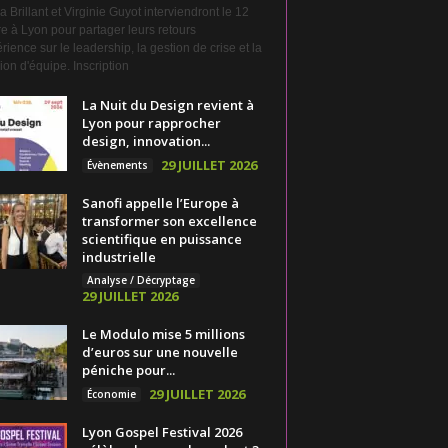
a Brillant et Virginie Guyot interviendront le 12
e à Lyon pour partager leurs retours
rience sur le leadership, la gestion de crise et la
on d'équipe. Inscription
La Nuit du Design revient à
Lyon pour rapprocher
design, innovation...
29 JUILLET 2026
Évènements
Sanofi appelle l’Europe à
transformer son excellence
scientifique en puissance
industrielle
Analyse / Décryptage
29 JUILLET 2026
Le Modulo mise 5 millions
d’euros sur une nouvelle
péniche pour...
29 JUILLET 2026
Économie
Lyon Gospel Festival 2026