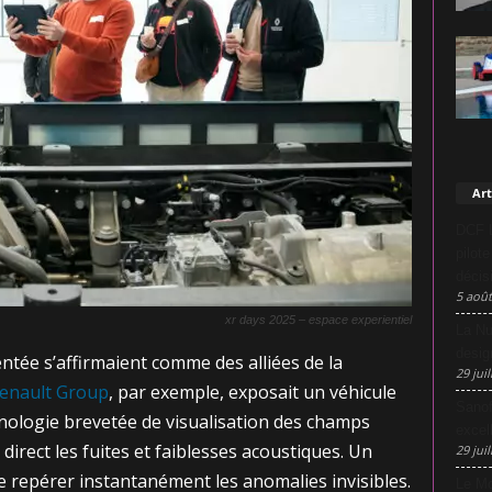
Art
DCF L
pilot
décis
5 août
xr days 2025 – espace experientiel
La Nu
desig
entée s’affirmaient comme des alliées de la
29 juil
enault Group
, par exemple, exposait un véhicule
Sanof
nologie brevetée de visualisation des champs
excel
irect les fuites et faiblesses acoustiques.
Un
29 juil
de repérer instantanément les anomalies invisibles.
Le Mo