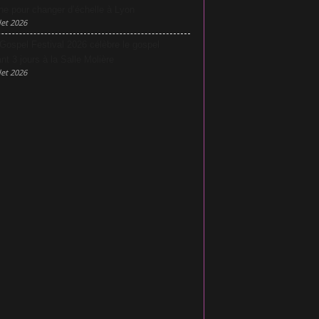
he pour changer d’échelle à Lyon
let 2026
Gospel Festival 2026 célèbre le gospel
nt 3 jours à la Salle Molière
let 2026