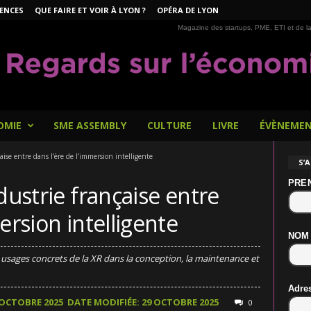
ENCES
QUE FAIRE ET VOIR À LYON ?
OPÉRA DE LYON
Magazine des startups, PME, ETI et de la
OMIE
SME ASSEMBLY
CULTURE
LIVRE
ÉVÈNEME
ise entre dans l’ère de l’immersion intelligente
S’
PRE
dustrie française entre
ersion intelligente
NOM
 usages concrets de la XR dans la conception, la maintenance et
Adre
 OCTOBRE 2025
DATE MODIFIÉE: 29 OCTOBRE 2025
0