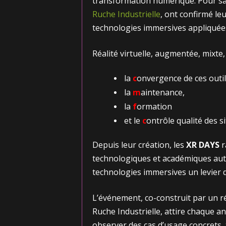
transformation numérique. Pour sa 
Ruche Industrielle
, ont confirmé le
technologies immersives appliquées 
Réalité virtuelle, augmentée, mixte, i
la
c
onvergence de ces outil
la
m
aintenance,
la
f
ormation
et le
c
ontrôle qualité des s
Depuis leur création, les
XR DAYS
r
technologiques et académiques aut
technologies immersives un levier d
L’événement, co-construit par un r
Ruche Industrielle, attire chaque a
observer des cas d’usage concrets, t