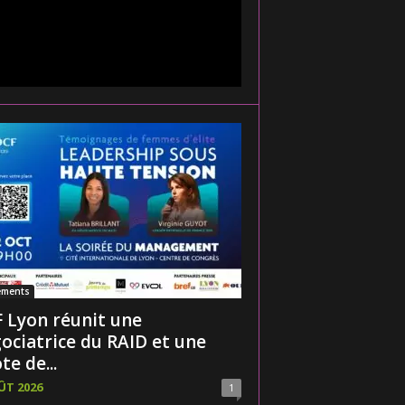
ements
 Lyon réunit une
ociatrice du RAID et une
te de...
ÛT 2026
1