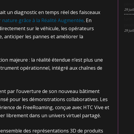
pénic
29 juil
it un diagnostic en temps réel des faisceaux
Lyon 
 nature grâce à la Réalité Augmentée
. En
penda
irectement sur le véhicule, les opérateurs
29 juil
e, anticiper les pannes et améliorer la
on majeure : la réalité étendue n’est plus une
strument opérationnel, intégré aux chaînes de
ent par l’ouverture de son nouveau bâtiment
ensé pour les démonstrations collaboratives. Les
périence de FreeRoaming, conçue avec HTC Vive et
er librement dans un univers virtuel partagé.
t ensemble des représentations 3D de produits