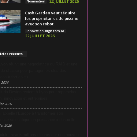
22 JUILLET 2026
Nomination
Cash Garden veut séduire
les propriétaires de piscine
avec son robot...
Innovation-High tech-IA
22 JUILLET 2026
icles récents
yon réunit une négociatrice du RAID et une
e de chasse pour partager les clés des
ions à fort enjeu
 2026
it du Design revient à Lyon pour rapprocher
n, innovation et entreprises
let 2026
i appelle l’Europe à transformer son
lence scientifique en puissance industrielle
let 2026
dulo mise 5 millions d’euros sur une nouvelle