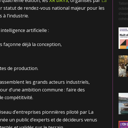
quatrième édition, les
XR DAYS
, organisés par
La
Tatian
ur statut de rendez-vous national majeur pour les
octobr
d'expé
à l’industrie.
cohési
ntelligence artificielle :
s façonne déjà la conception,
ites de production.
assemblent les grands acteurs industriels,
our d’une ambition commune : faire des
e compétitivité.
éseau d’entreprises pionnières piloté par La
nnée un public d’experts et de décideurs venus
estés et validés sur le terrain.