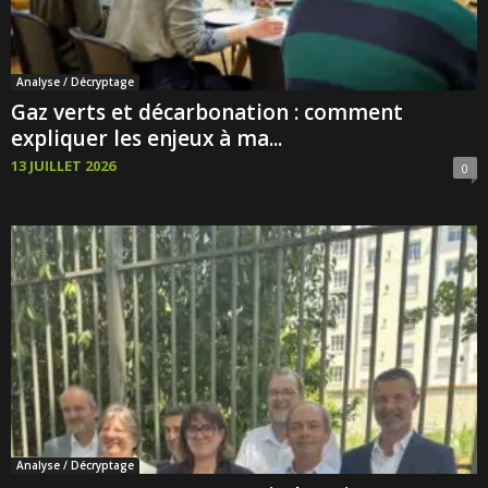
Analyse / Décryptage
Gaz verts et décarbonation : comment
expliquer les enjeux à ma...
13 JUILLET 2026
0
Analyse / Décryptage