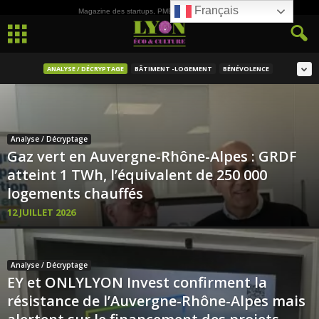
Français
Magazine des startups, PME, ETI et de la Culture
ANALYSE / DÉCRYPTAGE
BÂTIMENT -LOGEMENT
BÉNÉVOLENCE
Analyse / Décryptage
Gaz vert en Auvergne-Rhône-Alpes : GRDF
atteint 1 TWh, l’équivalent de 250 000
logements chauffés
12 JUILLET 2026
Analyse / Décryptage
EY et ONLYLYON Invest confirment la
résistance de l’Auvergne-Rhône-Alpes mais