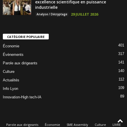
excellence scientifique en puissance
industrielle
29 JUILLET 2026
Analyse / Décryptage
CATÉGORIE POPULAIRE
401
Économie
317
Évènements
141
Parole aux dirigeants
140
Culture
112
Actualités
109
Info Lyon
89
Innovation-High tech-IA
Parole aux dirigeants
Économie
SME Assembly
Culture
LIVRE