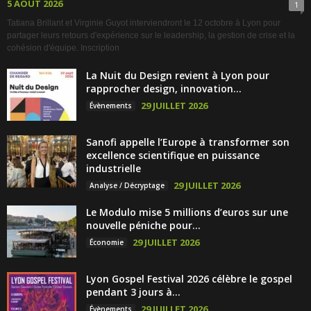
5 AOÛT 2026
1
Tatiana Brillant et Virginie Guyot interviendront le 12 octobre à Lyon pour
partager leurs retours d'expérience sur le leadership, la gestion de crise et la
cohésion d'équipe. Inscription
La Nuit du Design revient à Lyon pour
rapprocher design, innovation...
29 JUILLET 2026
Évènements
Sanofi appelle l’Europe à transformer son
excellence scientifique en puissance
industrielle
29 JUILLET 2026
Analyse / Décryptage
Le Modulo mise 5 millions d’euros sur une
nouvelle péniche pour...
29 JUILLET 2026
Économie
Lyon Gospel Festival 2026 célèbre le gospel
pendant 3 jours à...
29 JUILLET 2026
Évènements