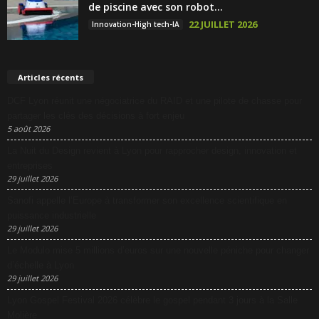
de piscine avec son robot...
22 JUILLET 2026
Innovation-High tech-IA
Articles récents
DCF Lyon réunit une négociatrice du RAID et une pilote de chasse pour
partager les clés des décisions à fort enjeu
5 août 2026
La Nuit du Design revient à Lyon pour rapprocher design, innovation et
entreprises
29 juillet 2026
Sanofi appelle l’Europe à transformer son excellence scientifique en
puissance industrielle
29 juillet 2026
Le Modulo mise 5 millions d’euros sur une nouvelle péniche pour changer
d’échelle à Lyon
29 juillet 2026
Lyon Gospel Festival 2026 célèbre le gospel pendant 3 jours à la Salle
Molière