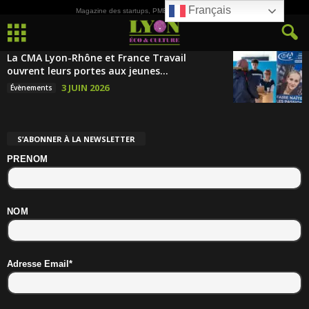
Français
Magazine des startups, PME, ETI et de la Culture
La CMA Lyon-Rhône et France Travail
ouvrent leurs portes aux jeunes...
3 JUIN 2026
Évènements
S’ABONNER À LA NEWSLETTER
PRENOM
NOM
Adresse Email*