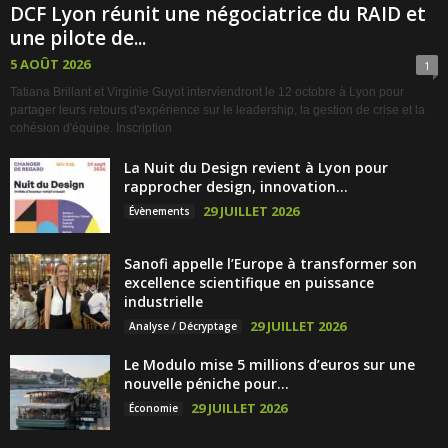
DCF Lyon réunit une négociatrice du RAID et
une pilote de...
5 AOÛT 2026
1
Tatiana Brillant et Virginie Guyot interviendront le 12 octobre à Lyon pour
partager leurs retours d'expérience sur le leadership, la gestion de crise et la
cohésion d'équipe. Inscription
La Nuit du Design revient à Lyon pour
rapprocher design, innovation...
29 JUILLET 2026
Évènements
Sanofi appelle l’Europe à transformer son
excellence scientifique en puissance
industrielle
29 JUILLET 2026
Analyse / Décryptage
Le Modulo mise 5 millions d’euros sur une
nouvelle péniche pour...
29 JUILLET 2026
Économie