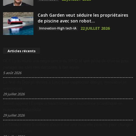
Cash Garden veut séduire les propriétaires
de piscine avec son robot...
22 JUILLET 2026
Innovation-High tech-IA
Articles récents
DCF Lyon réunit une négociatrice du RAID et une pilote de chasse pour
partager les clés des décisions à fort enjeu
5 août 2026
La Nuit du Design revient à Lyon pour rapprocher design, innovation et
entreprises
29 juillet 2026
Sanofi appelle l’Europe à transformer son excellence scientifique en
puissance industrielle
29 juillet 2026
Le Modulo mise 5 millions d’euros sur une nouvelle péniche pour changer
d’échelle à Lyon