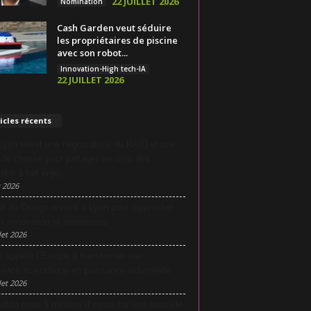
22 JUILLET 2026
Nomination
Cash Garden veut séduire
les propriétaires de piscine
avec son robot...
Innovation-High tech-IA
22 JUILLET 2026
icles récents
yon réunit une négociatrice du RAID et une
e de chasse pour partager les clés des
ions à fort enjeu
 2026
it du Design revient à Lyon pour rapprocher
n, innovation et entreprises
let 2026
i appelle l’Europe à transformer son
lence scientifique en puissance industrielle
let 2026
dulo mise 5 millions d’euros sur une nouvelle