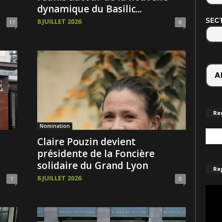
dynamique du Basilic...
SECT
8 JUILLET 2026
17
0
Re
Nomination
Claire Pouzin devient
présidente de la Foncière
solidaire du Grand Lyon
Reg
8 JUILLET 2026
1
0