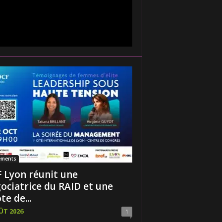
ements
 Lyon réunit une
ociatrice du RAID et une
te de...
ÛT 2026
1