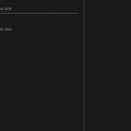
he pour changer d’échelle à Lyon
let 2026
Gospel Festival 2026 célèbre le gospel
nt 3 jours à la Salle Molière
let 2026