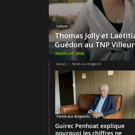
Culture
Thomas Jolly et Laëtiti
Guédon au TNP Villeu
29 JUILLET 2026
Accueil
Parole aux dirigeants
Parole aux dirigeants
Guirec Penhoat explique
pourquoi les chiffres ne