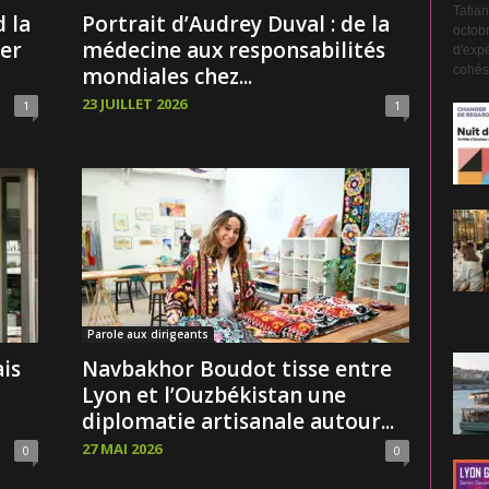
Tatian
 la
Portrait d’Audrey Duval : de la
octobr
ter
médecine aux responsabilités
d'expé
cohési
mondiales chez...
23 JUILLET 2026
1
1
Parole aux dirigeants
is
Navbakhor Boudot tisse entre
Lyon et l’Ouzbékistan une
diplomatie artisanale autour...
27 MAI 2026
0
0