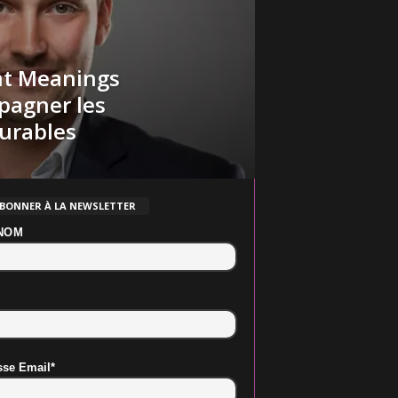
int Meanings
pagner les
durables
ABONNER À LA NEWSLETTER
NOM
sse Email*