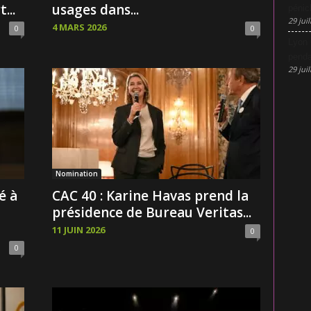
...
usages dans...
pénic
29 juil
4 MARS 2026
0
0
Lyon 
penda
29 juil
Nomination
é à
CAC 40 : Karine Havas prend la
présidence de Bureau Veritas...
11 JUIN 2026
0
0