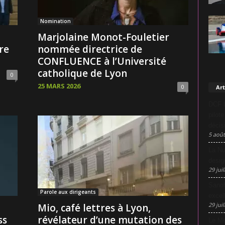
Nomination
Marjolaine Monot-Fouletier
re
nommée directrice de
CONFLUENCE à l’Université
catholique de Lyon
0
25 MARS 2026
0
Art
DCF L
pilot
décis
5 août
La Nu
desig
29 juil
Sanof
Parole aux dirigeants
excel
29 juil
Mio, café lettres à Lyon,
ss
révélateur d’une mutation des
Le Mo