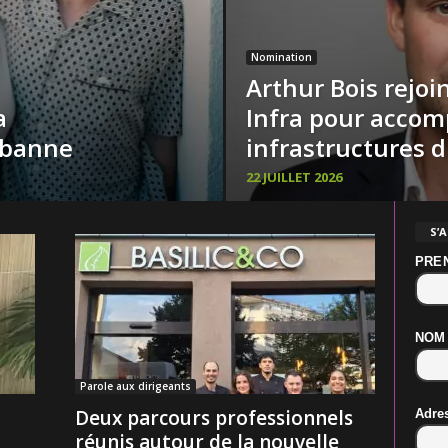
Nomination
Arthur Bois rejo
a
Infra pour accom
rbanne
infrastructures 
22 JUILLET 2026
S’
PRE
NOM
Parole aux dirigeants
Deux parcours professionnels
Adre
réunis autour de la nouvelle