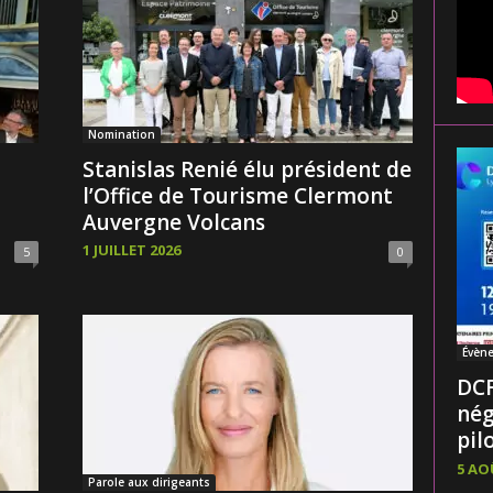
Nomination
Stanislas Renié élu président de
l’Office de Tourisme Clermont
Auvergne Volcans
1 JUILLET 2026
5
0
Évèn
DCF
nég
pilo
5 AO
Parole aux dirigeants