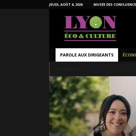
JEUDI, AOÛT 6, 2026
MUSÉE DES CONFLUENCE
L
y
o
n
É
c
o
PAROLE AUX DIRIGEANTS
ÉCON
e
t
NOMINATION
C
u
l
t
u
r
e