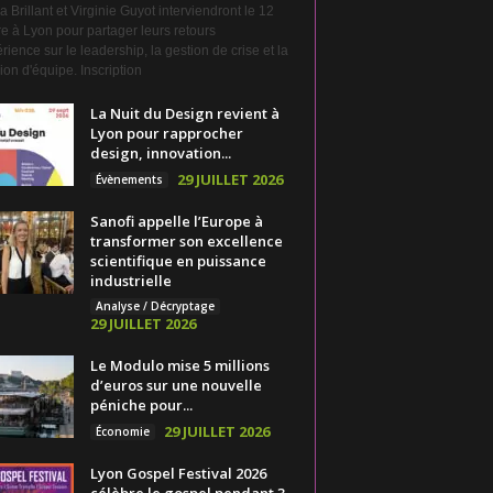
a Brillant et Virginie Guyot interviendront le 12
e à Lyon pour partager leurs retours
rience sur le leadership, la gestion de crise et la
on d'équipe. Inscription
La Nuit du Design revient à
Lyon pour rapprocher
design, innovation...
29 JUILLET 2026
Évènements
Sanofi appelle l’Europe à
transformer son excellence
scientifique en puissance
industrielle
Analyse / Décryptage
29 JUILLET 2026
Le Modulo mise 5 millions
d’euros sur une nouvelle
péniche pour...
29 JUILLET 2026
Économie
Lyon Gospel Festival 2026
célèbre le gospel pendant 3