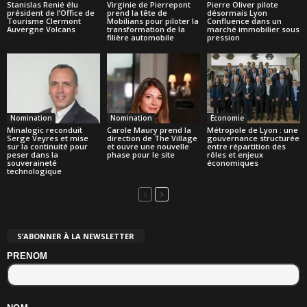
Stanislas Renié élu
Virginie de Pierrepont
Pierre Oliver pilote
président de l’Office de
prend la tête de
désormais Lyon
Tourisme Clermont
Mobilians pour piloter la
Confluence dans un
Auvergne Volcans
transformation de la
marché immobilier sous
filière automobile
pression
Nomination
Nomination
Économie
Minalogic reconduit
Carole Maury prend la
Métropole de Lyon : une
Serge Veyres et mise
direction de The Village
gouvernance structurée
sur la continuité pour
et ouvre une nouvelle
entre répartition des
peser dans la
phase pour le site
rôles et enjeux
souveraineté
économiques
technologique
S’ABONNER À LA NEWSLETTER
PRENOM