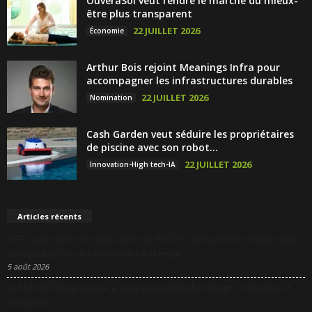
OuveraSoi veut rendre le marché du mieux-
être plus transparent
22 JUILLET 2026
Économie
Arthur Bois rejoint Meanings Infra pour
accompagner les infrastructures durables
22 JUILLET 2026
Nomination
Cash Garden veut séduire les propriétaires
de piscine avec son robot...
22 JUILLET 2026
Innovation-High tech-IA
Articles récents
DCF Lyon réunit une négociatrice du RAID et une pilote de chasse pour
partager les clés des décisions à fort enjeu
5 août 2026
La Nuit du Design revient à Lyon pour rapprocher design, innovation et
entreprises