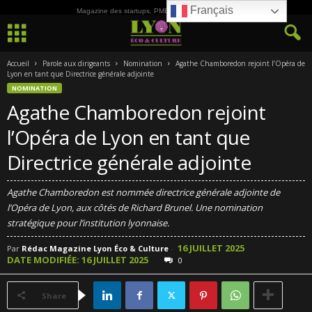
Français
Magazine des startups, PME, ETI et de la Culture
Accueil
Parole aux dirigeants
Nomination
Agathe Chamboredon rejoint l’Opéra de
Lyon en tant que Directrice générale adjointe
NOMINATION
Agathe Chamboredon rejoint
l’Opéra de Lyon en tant que
Directrice générale adjointe
Agathe Chamboredon est nommée directrice générale adjointe de
l’Opéra de Lyon, aux côtés de Richard Brunel. Une nomination
stratégique pour l’institution lyonnaise.
16 JUILLET 2025
Par
Rédac Magazine Lyon Éco & Culture
-
DATE MODIFIÉE: 16 JUILLET 2025
0
Share