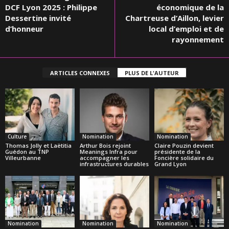
DCF Lyon 2025 : Philippe
économique de la
Dessertine invité
Chartreuse d’Aillon, levier
d’honneur
local d’emploi et de
rayonnement
ARTICLES CONNEXES
PLUS DE L'AUTEUR
Culture
Nomination
Nomination
Thomas Jolly et Laëtitia
Arthur Bois rejoint
Claire Pouzin devient
Guédon au TNP
Meanings Infra pour
présidente de la
Villeurbanne
accompagner les
Foncière solidaire du
infrastructures durables
Grand Lyon
Nomination
Nomination
Nomination