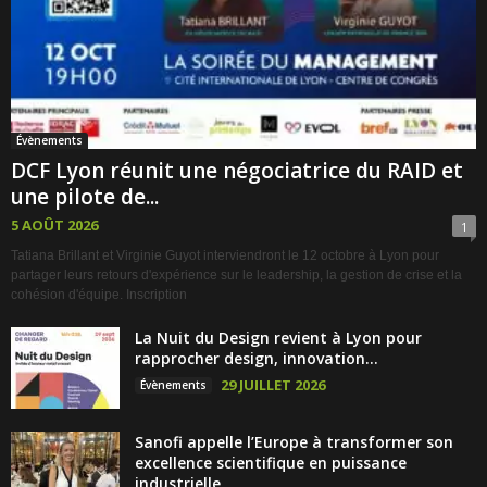
Évènements
DCF Lyon réunit une négociatrice du RAID et
une pilote de...
5 AOÛT 2026
1
Tatiana Brillant et Virginie Guyot interviendront le 12 octobre à Lyon pour
partager leurs retours d'expérience sur le leadership, la gestion de crise et la
cohésion d'équipe. Inscription
La Nuit du Design revient à Lyon pour
rapprocher design, innovation...
29 JUILLET 2026
Évènements
Sanofi appelle l’Europe à transformer son
excellence scientifique en puissance
industrielle