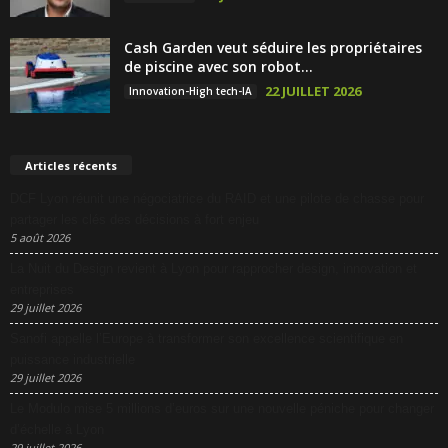
Cash Garden veut séduire les propriétaires
de piscine avec son robot...
22 JUILLET 2026
Innovation-High tech-IA
Articles récents
DCF Lyon réunit une négociatrice du RAID et une pilote de chasse pour
partager les clés des décisions à fort enjeu
5 août 2026
La Nuit du Design revient à Lyon pour rapprocher design, innovation et
entreprises
29 juillet 2026
Sanofi appelle l’Europe à transformer son excellence scientifique en
puissance industrielle
29 juillet 2026
Le Modulo mise 5 millions d’euros sur une nouvelle péniche pour changer
d’échelle à Lyon
29 juillet 2026