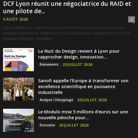
DCF Lyon réunit une négociatrice du RAID et
une pilote de...
5 AOÛT 2026
1
Tatiana Brillant et Virginie Guyot interviendront le 12 octobre à Lyon pour
partager leurs retours d'expérience sur le leadership, la gestion de crise et la
cohésion d'équipe. Inscription
La Nuit du Design revient à Lyon pour
rapprocher design, innovation...
29 JUILLET 2026
Évènements
Sanofi appelle l’Europe à transformer son
excellence scientifique en puissance
industrielle
29 JUILLET 2026
Analyse / Décryptage
Le Modulo mise 5 millions d’euros sur une
nouvelle péniche pour...
29 JUILLET 2026
Économie