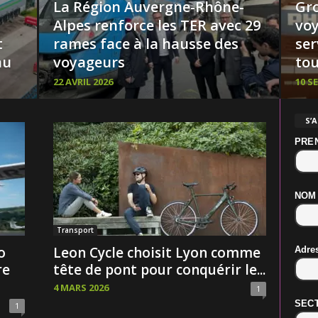
La Région Auvergne-Rhône-
Gro
Alpes renforce les TER avec 29
voy
t
rames face à la hausse des
ser
au
voyageurs
to
22 AVRIL 2026
10 S
S’
PRE
NOM
Transport
o
Leon Cycle choisit Lyon comme
Adre
re
tête de pont pour conquérir le...
4 MARS 2026
1
SECT
1