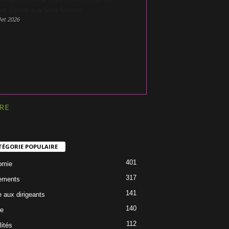
nt 3 jours à la Salle Molière
let 2026
RE
TÉGORIE POPULAIRE
401
omie
317
ements
141
e aux dirigeants
140
re
112
lités