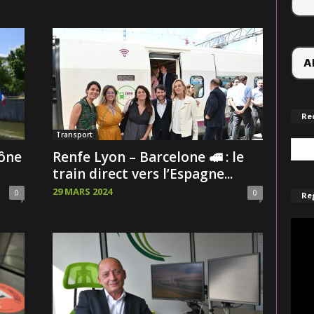
Re
Transport
aône
Renfe Lyon – Barcelone 🚅 : le
train direct vers l’Espagne...
29 MARS 2024
0
0
Reg