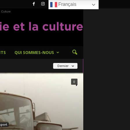
Français
 Culture
NTS
QUI SOMMES-NOUS
Dernier
0
sport