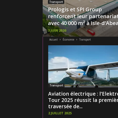
Transport
Prologis et SPI Group
renforcent leur partenaria
avec 40 000 m² à Isle-d’Abe
3 JUIN 2026
Accueil
Économie
Transport
Transport
Aviation électrique : l’Elektr
Tour 2025 réussit la premiè
traversée de...
2 JUILLET 2025