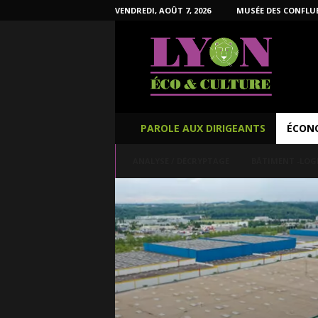
VENDREDI, AOÛT 7, 2026
MUSÉE DES CONFLU
L
y
o
n
É
c
o
PAROLE AUX DIRIGEANTS
ÉCON
e
t
ANALYSE / DÉCRYPTAGE
BÂTIMENT -LO
C
u
l
t
u
r
e