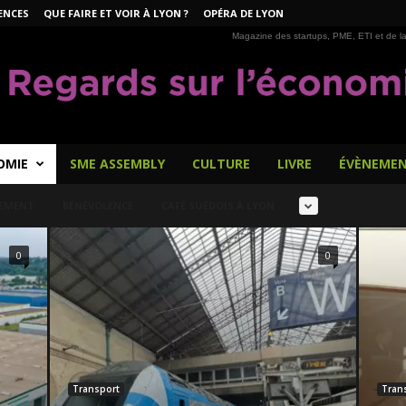
ENCES
QUE FAIRE ET VOIR À LYON ?
OPÉRA DE LYON
Magazine des startups, PME, ETI et de la
OMIE
SME ASSEMBLY
CULTURE
LIVRE
ÉVÈNEME
GEMENT
BÉNÉVOLENCE
CAFÉ SUÉDOIS À LYON
0
0
Transport
Tran