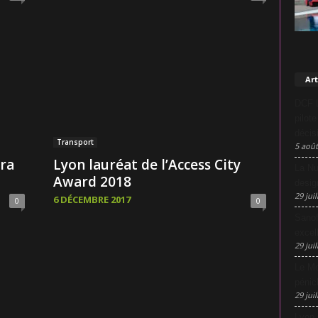
Art
DCF L
pilot
décis
Transport
5 août
era
Lyon lauréat de l’Access City
La Nu
Award 2018
desig
29 juil
6 DÉCEMBRE 2017
0
0
Sanof
excel
29 juil
Le Mo
pénic
29 juil
Lyon 