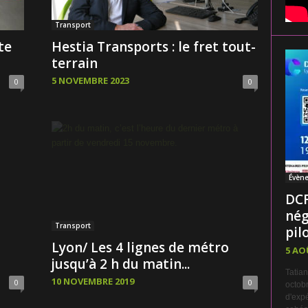
Transport
te
Hestia Transports : le fret tout-
terrain
5 NOVEMBRE 2023
0
0
Évèn
DCF
nég
Transport
pilo
Lyon/ Les 4 lignes de métro
5 AO
jusqu’à 2 h du matin...
Tatian
10 NOVEMBRE 2019
0
0
octobr
d'expé