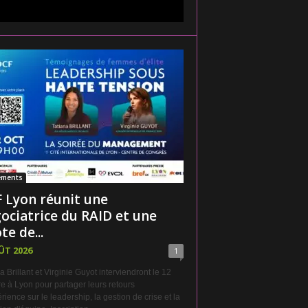
ements
 Lyon réunit une
ociatrice du RAID et une
te de...
ÛT 2026
1
a Brillant et Virginie Guyot interviendront le 12
e à Lyon pour partager leurs retours
rience sur le leadership, la gestion de crise et la