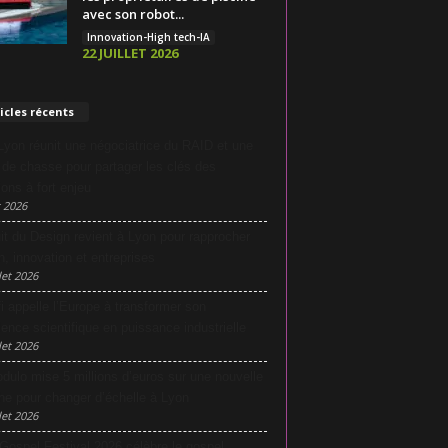
avec son robot...
Innovation-High tech-IA
22 JUILLET 2026
icles récents
yon réunit une négociatrice du RAID et une
e de chasse pour partager les clés des
ions à fort enjeu
 2026
it du Design revient à Lyon pour rapprocher
n, innovation et entreprises
let 2026
i appelle l’Europe à transformer son
lence scientifique en puissance industrielle
let 2026
dulo mise 5 millions d’euros sur une nouvelle
he pour changer d’échelle à Lyon
let 2026
Gospel Festival 2026 célèbre le gospel