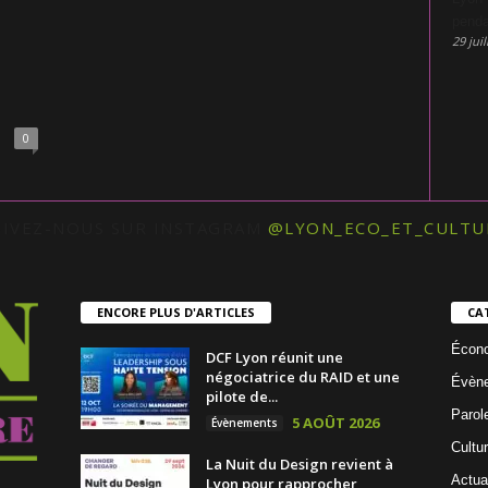
penda
29 juil
0
UIVEZ-NOUS SUR INSTAGRAM
@LYON_ECO_ET_CULTU
ENCORE PLUS D'ARTICLES
CA
Écon
DCF Lyon réunit une
négociatrice du RAID et une
Évèn
pilote de...
Parol
5 AOÛT 2026
Évènements
Cultu
La Nuit du Design revient à
Actua
Lyon pour rapprocher