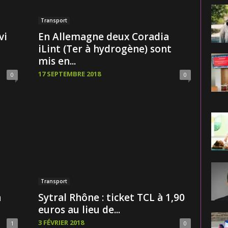
Transport
vi
En Allemagne deux Coradia
iLint (Ter à hydrogène) sont
mis en...
17 SEPTEMBRE 2018
0
0
Transport
n
Sytral Rhône : ticket TCL à 1,90
euros au lieu de...
3 FÉVRIER 2018
1
0