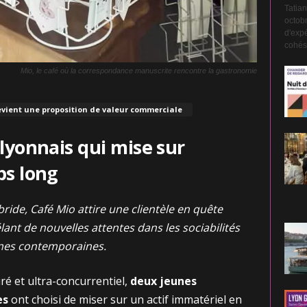
Tatian
octobr
d'expé
cohési
Mio, le café où la correspondance manuscrite rencontre la gastronomie
vient une proposition de valeur commerciale
 lyonnais qui mise sur
ps long
de, Café Mio attire une clientèle en quête
ant de nouvelles attentes dans les sociabilités
nes contemporaines.
ré et ultra-concurrentiel,
deux jeunes
es
ont choisi de miser sur un actif immatériel en