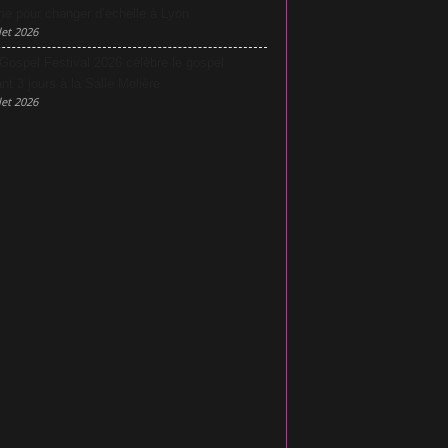
he pour changer d’échelle à Lyon
let 2026
Gospel Festival 2026 célèbre le gospel
nt 3 jours à la Salle Molière
let 2026