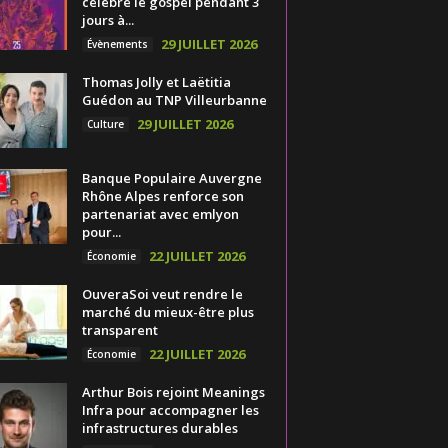
célèbre le gospel pendant 3
jours à...
29 JUILLET 2026
Évènements
Thomas Jolly et Laëtitia
Guédon au TNP Villeurbanne
29 JUILLET 2026
Culture
Banque Populaire Auvergne
Rhône Alpes renforce son
partenariat avec emlyon
pour...
22 JUILLET 2026
Économie
OuveraSoi veut rendre le
marché du mieux-être plus
transparent
22 JUILLET 2026
Économie
Arthur Bois rejoint Meanings
Infra pour accompagner les
infrastructures durables