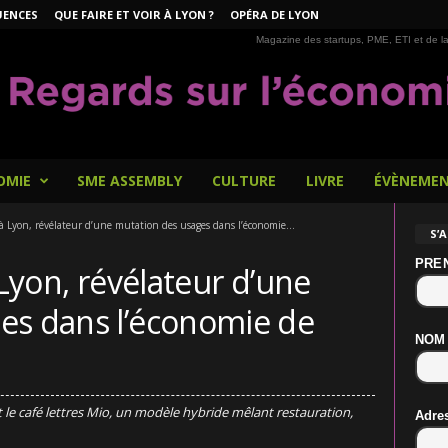
UENCES
QUE FAIRE ET VOIR À LYON ?
OPÉRA DE LYON
Magazine des startups, PME, ETI et de la
OMIE
SME ASSEMBLY
CULTURE
LIVRE
ÉVÈNEME
s à Lyon, révélateur d’une mutation des usages dans l’économie...
S’
PRE
 Lyon, révélateur d’une
es dans l’économie de
NOM
le café lettres Mio, un modèle hybride mêlant restauration,
Adre