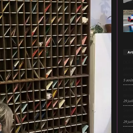
Art
DCF L
pilot
décis
5 août
La Nu
desig
29 juil
Sanof
excel
29 juil
Le Mo