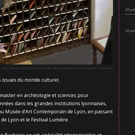
pénic
29 juil
Lyon 
penda
29 juil
 lettres illustre l’essor européen des lieux hybrides entre culture et commerce
es issues du monde culturel.
 master en archéologie et sciences pour
 années dans les grandes institutions lyonnaises,
au Musée d’Art Contemporain de Lyon, en passant
de Lyon et le Festival Lumière.