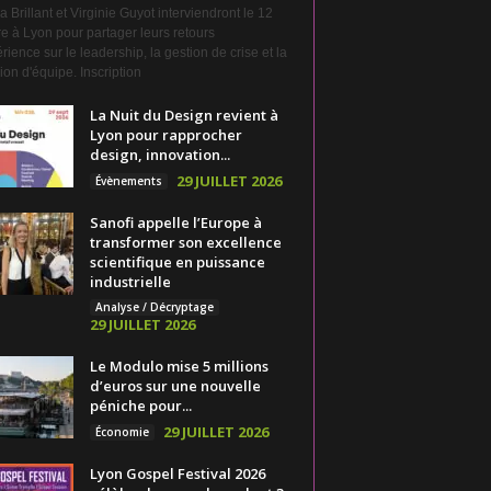
a Brillant et Virginie Guyot interviendront le 12
e à Lyon pour partager leurs retours
rience sur le leadership, la gestion de crise et la
on d'équipe. Inscription
La Nuit du Design revient à
Lyon pour rapprocher
design, innovation...
29 JUILLET 2026
Évènements
Sanofi appelle l’Europe à
transformer son excellence
scientifique en puissance
industrielle
Analyse / Décryptage
29 JUILLET 2026
Le Modulo mise 5 millions
d’euros sur une nouvelle
péniche pour...
29 JUILLET 2026
Économie
Lyon Gospel Festival 2026