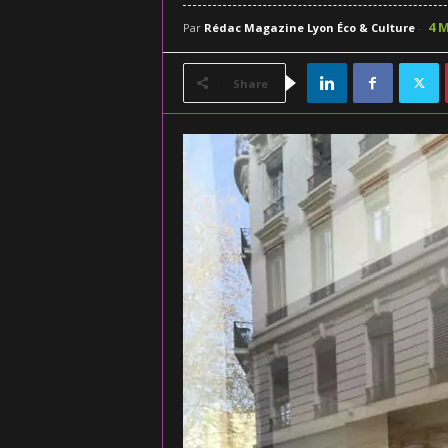
4 
Par
Rédac Magazine Lyon Éco & Culture
-
Share