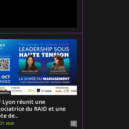
ements
 Lyon réunit une
ociatrice du RAID et une
te de...
ÛT 2026
1