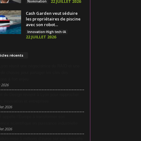
22 JUILLET 2026
Nomination
Cash Garden veut séduire
les propriétaires de piscine
avec son robot...
Innovation-High tech-IA
22 JUILLET 2026
icles récents
yon réunit une négociatrice du RAID et une
e de chasse pour partager les clés des
ions à fort enjeu
 2026
it du Design revient à Lyon pour rapprocher
n, innovation et entreprises
let 2026
i appelle l’Europe à transformer son
lence scientifique en puissance industrielle
let 2026
dulo mise 5 millions d’euros sur une nouvelle