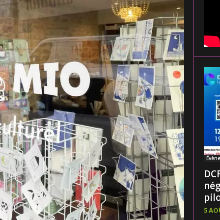
Évèn
DCF
nég
pilo
5 AO