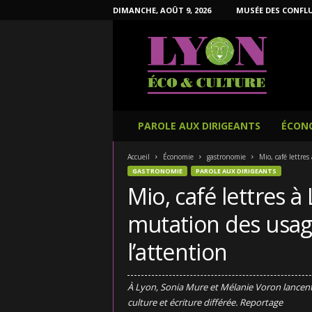
DIMANCHE, AOÛT 9, 2026
MUSÉE DES CONFL
L
y
o
n
É
c
o
PAROLE AUX DIRIGEANTS
ÉCON
e
t
Accueil
Économie
gastronomie
Mio, café lettre
C
GASTRONOMIE
PAROLE AUX DIRIGEANTS
u
Mio, café lettres à
l
t
mutation des usag
u
r
l’attention
e
À Lyon, Sonia Mure et Mélanie Voron lancent 
culture et écriture différée. Reportage