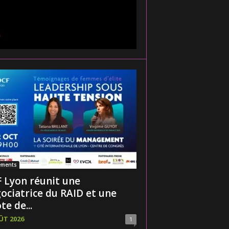
ements
 Lyon réunit une
ociatrice du RAID et une
te de...
ÛT 2026
1