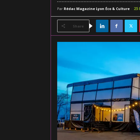
25 
Par
Rédac Magazine Lyon Éco & Culture
-
Share