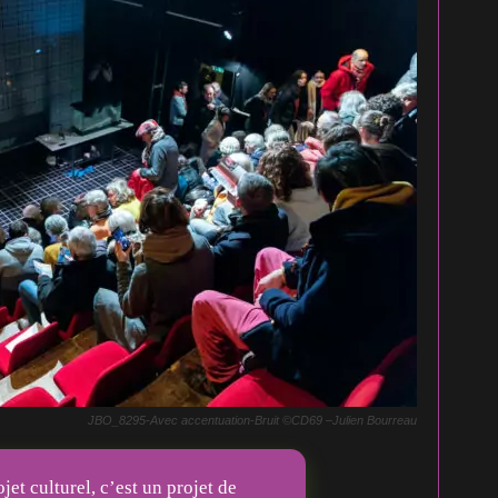
JBO_8295-Avec accentuation-Bruit ©CD69 –Julien Bourreau
et culturel, c’est un projet de