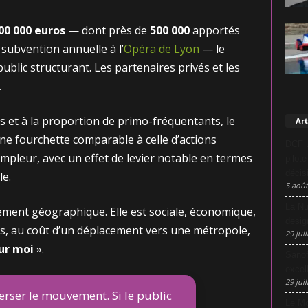
00 000 euros
— dont près de
500 000
apportés
subvention annuelle à l’
Opéra de Lyon
— le
lic structurant. Les partenaires privés et les
.
et à la proportion de primo-fréquentants, le
Art
ne fourchette comparable à celle d’actions
DCF L
ampleur, avec un effet de levier notable en termes
pilot
décis
le.
5 août
La Nu
lement géographique. Elle est sociale, économique,
desig
es, au coût d’un déplacement vers une métropole,
29 juil
our moi
».
Sanof
excel
29 juil
verser le mouvement. Si le public
Le Mo