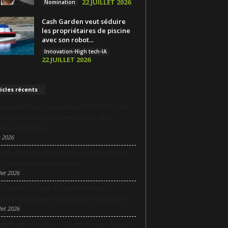
22 JUILLET 2026
Nomination
Cash Garden veut séduire
les propriétaires de piscine
avec son robot...
Innovation-High tech-IA
22 JUILLET 2026
icles récents
yon réunit une négociatrice du RAID et une
e de chasse pour partager les clés des
ions à fort enjeu
 2026
it du Design revient à Lyon pour rapprocher
n, innovation et entreprises
let 2026
i appelle l’Europe à transformer son
lence scientifique en puissance industrielle
let 2026
dulo mise 5 millions d’euros sur une nouvelle