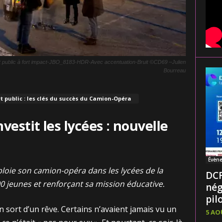
nt public à fort impact-JBO_8183-HDR-Avec accentuation-Bruit ©CD69 –Julien
Bourreau
t public : les clés du succès du Camion-Opéra
vestit les lycées : nouvelle
Évèn
ploie son camion-opéra dans les lycées de la
DCF
0 jeunes et renforçant sa mission éducative.
nég
pilo
 sort d’un rêve. Certains n’avaient jamais vu un
5 AO