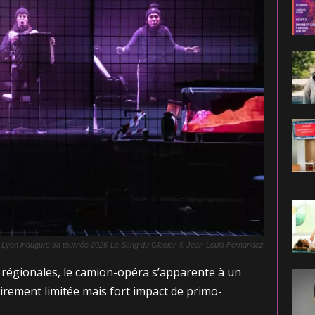
de Lyon inaugure sa tournée 2026-Le Sang du Glacier-© Jean-Louis Fernandez
es régionales, le camion-opéra s’apparente à un
airement limitée mais fort impact de primo-