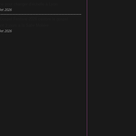
he pour changer d’échelle à Lyon
let 2026
Gospel Festival 2026 célèbre le gospel
nt 3 jours à la Salle Molière
let 2026