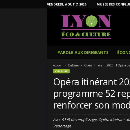
VENDREDI, AOÛT 7, 2026
MUSÉE DES CONFLU
L
y
o
n
É
c
o
PAROLE AUX DIRIGEANTS
ÉCON
e
t
Accueil
Culture
Opéra itinérant 2026 : l’Opéra de
C
CULTURE
u
Opéra itinérant 20
l
t
programme 52 rep
u
r
renforcer son modè
e
Avec 91 % de remplissage, Opéra itinérant affi
Reportage