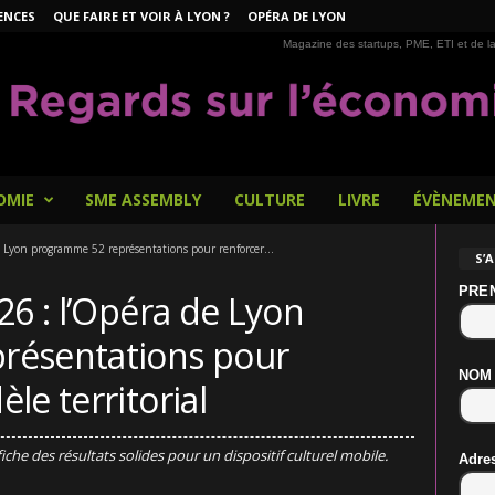
ENCES
QUE FAIRE ET VOIR À LYON ?
OPÉRA DE LYON
Magazine des startups, PME, ETI et de la
OMIE
SME ASSEMBLY
CULTURE
LIVRE
ÉVÈNEME
 Lyon programme 52 représentations pour renforcer...
S’
PRE
26 : l’Opéra de Lyon
résentations pour
NOM
le territorial
che des résultats solides pour un dispositif culturel mobile.
Adre