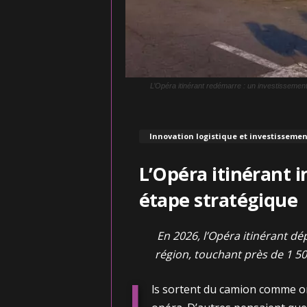
L’Opéra itinérant redémarre : un investisseme
Innovation logistique et investissemen
L’Opéra itinérant in
étape stratégique
En 2026, l’Opéra itinérant dé
région, touchant près de 1 50
I
ls sortent du camion comme on