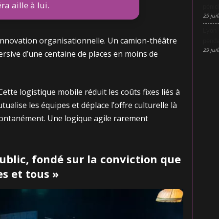
a aille à lui.
pénic
29 juil
Lyon 
e innovation organisationnelle. Un camion-théâtre
penda
29 juil
rsive d’une centaine de places en moins de
ette logistique mobile réduit les coûts fixes liés à
tualise les équipes et déplace l’offre culturelle là
ontanément. Une logique agile rarement
ublic, fondé sur la conviction que
es et tous »