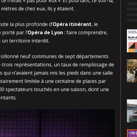
e n’était « pas pour eux ». Et pourtant, ce soir-là,
Tatian
mètres de chez eux, ils y étaient.
octobr
d'expé
cohési
site la plus profonde d’
Opéra itinérant
, le
 porté par l’
Opéra de Lyon
: faire comprendre,
un territoire interdit.
 sillonné neuf communes de sept départements
trois représentations, un taux de remplissage de
 qui n’avaient jamais mis les pieds dans une salle
tairement limitée à une centaine de places par
000 spectateurs touchés en une saison, dont une
entants.