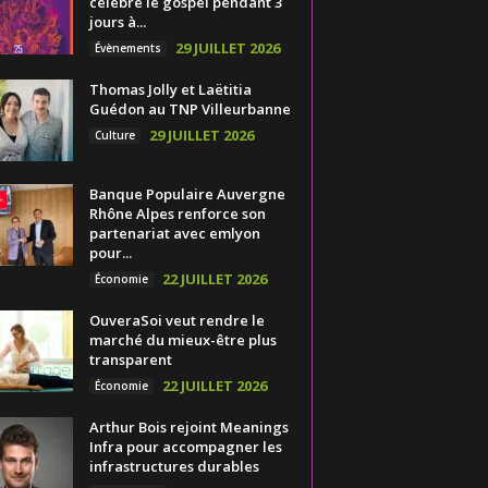
célèbre le gospel pendant 3
jours à...
29 JUILLET 2026
Évènements
Thomas Jolly et Laëtitia
Guédon au TNP Villeurbanne
29 JUILLET 2026
Culture
Banque Populaire Auvergne
Rhône Alpes renforce son
partenariat avec emlyon
pour...
22 JUILLET 2026
Économie
OuveraSoi veut rendre le
marché du mieux-être plus
transparent
22 JUILLET 2026
Économie
Arthur Bois rejoint Meanings
Infra pour accompagner les
infrastructures durables