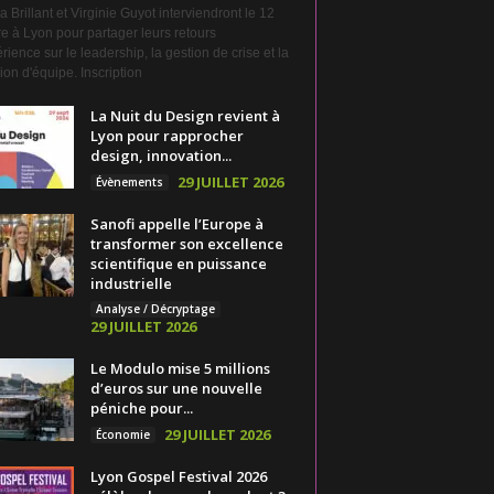
a Brillant et Virginie Guyot interviendront le 12
e à Lyon pour partager leurs retours
rience sur le leadership, la gestion de crise et la
on d'équipe. Inscription
La Nuit du Design revient à
Lyon pour rapprocher
design, innovation...
29 JUILLET 2026
Évènements
Sanofi appelle l’Europe à
transformer son excellence
scientifique en puissance
industrielle
Analyse / Décryptage
29 JUILLET 2026
Le Modulo mise 5 millions
d’euros sur une nouvelle
péniche pour...
29 JUILLET 2026
Économie
Lyon Gospel Festival 2026