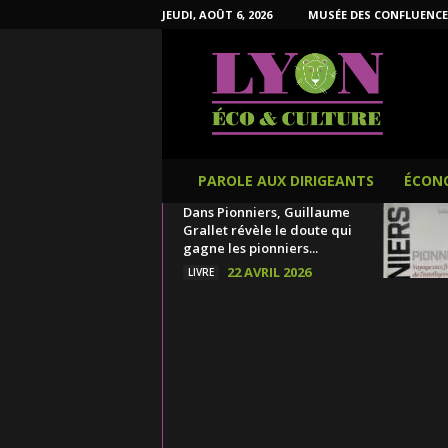
JEUDI, AOÛT 6, 2026
MUSÉE DES CONFLUENCE
L
y
o
n
É
c
o
PAROLE AUX DIRIGEANTS
ÉCON
e
Dans Pionniers, Guillaume
t
Grallet révèle le doute qui
C
gagne les pionniers...
u
22 AVRIL 2026
LIVRE
l
t
u
r
e