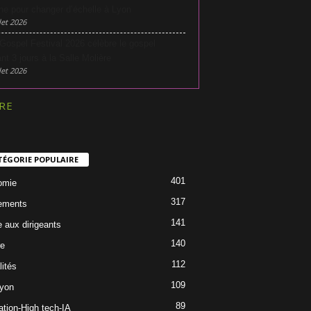
he pour changer d’échelle à Lyon
let 2026
Gospel Festival 2026 célèbre le gospel
nt 3 jours à la Salle Molière
let 2026
RE
TÉGORIE POPULAIRE
401
omie
317
ements
141
e aux dirigeants
140
re
112
lités
109
Lyon
89
ation-High tech-IA