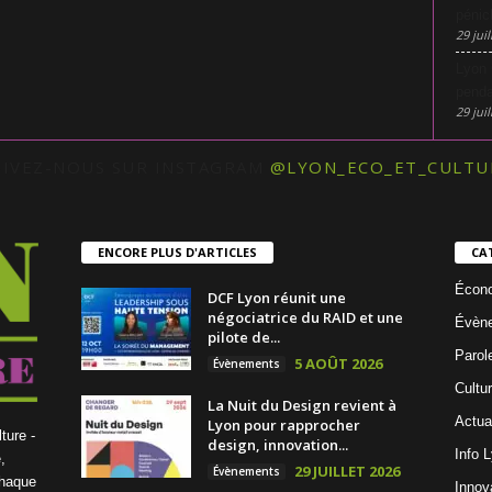
pénic
29 juil
Lyon 
penda
29 juil
UIVEZ-NOUS SUR INSTAGRAM
@LYON_ECO_ET_CULTU
ENCORE PLUS D'ARTICLES
CA
Écon
DCF Lyon réunit une
négociatrice du RAID et une
Évèn
pilote de...
Parol
5 AOÛT 2026
Évènements
Cultu
La Nuit du Design revient à
Actua
Lyon pour rapprocher
ture -
design, innovation...
Info 
,
29 JUILLET 2026
Évènements
chaque
Innov