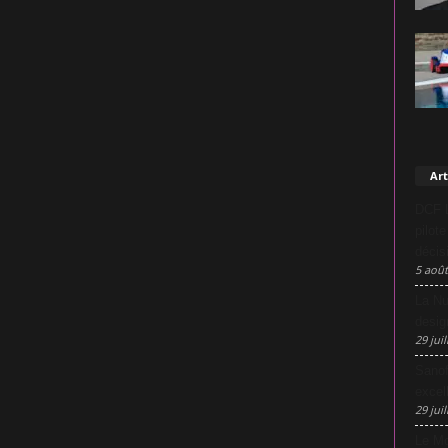
Art
DCF L
pilot
décis
5 août
La Nu
desig
29 juil
Sanof
excel
29 juil
Le Mo