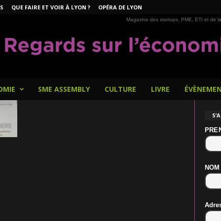
S
QUE FAIRE ET VOIR À LYON ?
OPÉRA DE LYON
Magazine des startups, PME, ETI et de la
OMIE
SME ASSEMBLY
CULTURE
LIVRE
ÉVÈNEME
S’
PRE
NOM
Adre