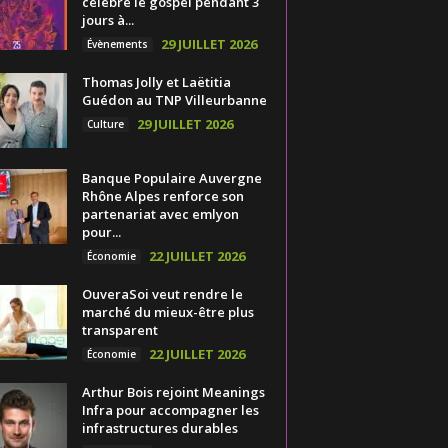
célèbre le gospel pendant 3
jours à...
29 JUILLET 2026
Évènements
Thomas Jolly et Laëtitia
Guédon au TNP Villeurbanne
29 JUILLET 2026
Culture
Banque Populaire Auvergne
Rhône Alpes renforce son
partenariat avec emlyon
pour...
22 JUILLET 2026
Économie
OuveraSoi veut rendre le
marché du mieux-être plus
transparent
22 JUILLET 2026
Économie
Arthur Bois rejoint Meanings
Infra pour accompagner les
infrastructures durables