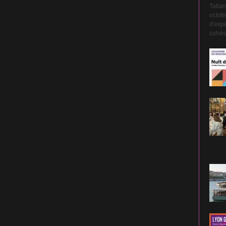
Tatian
octobr
d'expé
cohési