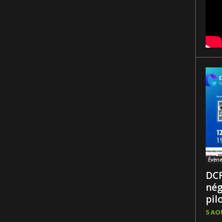
Évèn
DCF
nég
pilo
5 AO