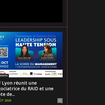
ements
 Lyon réunit une
ociatrice du RAID et une
te de...
ÛT 2026
1