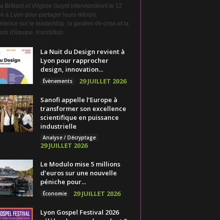
a Brillant et Virginie Guyot interviendront le 12
e à Lyon pour partager leurs retours
rience sur le leadership, la gestion de crise et la
on d'équipe. Inscription
La Nuit du Design revient à
Lyon pour rapprocher
design, innovation...
29 JUILLET 2026
Évènements
Sanofi appelle l’Europe à
transformer son excellence
scientifique en puissance
industrielle
Analyse / Décryptage
29 JUILLET 2026
Le Modulo mise 5 millions
d’euros sur une nouvelle
péniche pour...
29 JUILLET 2026
Économie
Lyon Gospel Festival 2026