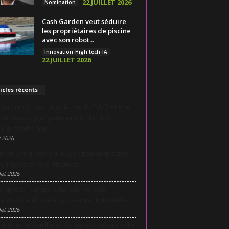
22 JUILLET 2026
Nomination
Cash Garden veut séduire
les propriétaires de piscine
avec son robot...
Innovation-High tech-IA
22 JUILLET 2026
icles récents
yon réunit une négociatrice du RAID et une
e de chasse pour partager les clés des
ions à fort enjeu
 2026
it du Design revient à Lyon pour rapprocher
n, innovation et entreprises
let 2026
i appelle l’Europe à transformer son
lence scientifique en puissance industrielle
let 2026
dulo mise 5 millions d’euros sur une nouvelle