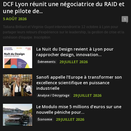
DCF Lyon réunit une négociatrice du RAID et
une pilote de...
5 AOÛT 2026
1
Tatiana Brillant et Virginie Guyot interviendront le 12 octobre à Lyon pour
partager leurs retours d'expérience sur le leadership, la gestion de crise et la
cohésion d'équipe. Inscription
La Nuit du Design revient à Lyon pour
rapprocher design, innovation...
29 JUILLET 2026
Évènements
Sanofi appelle l’Europe à transformer son
excellence scientifique en puissance
industrielle
29 JUILLET 2026
Analyse / Décryptage
Le Modulo mise 5 millions d’euros sur une
nouvelle péniche pour...
29 JUILLET 2026
Économie