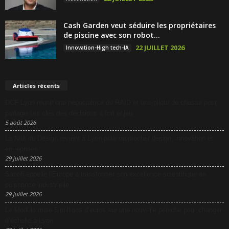
Cash Garden veut séduire les propriétaires
de piscine avec son robot...
22 JUILLET 2026
Innovation-High tech-IA
Articles récents
DCF Lyon réunit une négociatrice du RAID et une pilote de chasse pour
partager les clés des décisions à fort enjeu
5 août 2026
La Nuit du Design revient à Lyon pour rapprocher design, innovation et
entreprises
29 juillet 2026
Sanofi appelle l’Europe à transformer son excellence scientifique en
puissance industrielle
29 juillet 2026
Le Modulo mise 5 millions d’euros sur une nouvelle péniche pour changer
d’échelle à Lyon