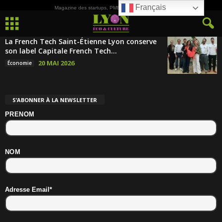
Français
Magazine des startups, PME, ETI et de la Culture
La French Tech Saint-Étienne Lyon conserve
son label Capitale French Tech...
20 MAI 2026
Économie
S’ABONNER À LA NEWSLETTER
PRENOM
NOM
Adresse Email*