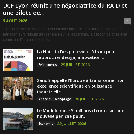
DCF Lyon réunit une négociatrice du RAID et
une pilote de...
5 AOÛT 2026
1
Tatiana Brillant et Virginie Guyot interviendront le 12 octobre à Lyon pour
partager leurs retours d'expérience sur le leadership, la gestion de crise et la
cohésion d'équipe. Inscription
La Nuit du Design revient à Lyon pour
rapprocher design, innovation...
29 JUILLET 2026
Évènements
Sanofi appelle l’Europe à transformer son
excellence scientifique en puissance
industrielle
29 JUILLET 2026
Analyse / Décryptage
Le Modulo mise 5 millions d’euros sur une
nouvelle péniche pour...
29 JUILLET 2026
Économie