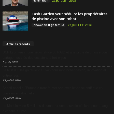
22 JUILLET 2026
Nomination
Cash Garden veut séduire les propriétaires
de piscine avec son robot...
22 JUILLET 2026
Innovation-High tech-IA
Articles récents
DCF Lyon réunit une négociatrice du RAID et une pilote de chasse pour
partager les clés des décisions à fort enjeu
5 août 2026
La Nuit du Design revient à Lyon pour rapprocher design, innovation et
entreprises
29 juillet 2026
Sanofi appelle l’Europe à transformer son excellence scientifique en
puissance industrielle
29 juillet 2026
Le Modulo mise 5 millions d’euros sur une nouvelle péniche pour changer
d’échelle à Lyon