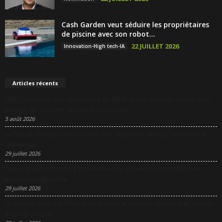
Cash Garden veut séduire les propriétaires
de piscine avec son robot...
22 JUILLET 2026
Innovation-High tech-IA
Articles récents
DCF Lyon réunit une négociatrice du RAID et une pilote de chasse pour
partager les clés des décisions à fort enjeu
5 août 2026
La Nuit du Design revient à Lyon pour rapprocher design, innovation et
entreprises
29 juillet 2026
Sanofi appelle l’Europe à transformer son excellence scientifique en
puissance industrielle
29 juillet 2026
Le Modulo mise 5 millions d’euros sur une nouvelle péniche pour changer
d’échelle à Lyon