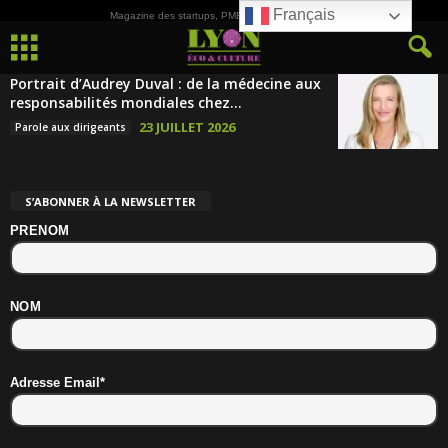
Français
Magazine des startups, PME, ETI et de la Culture
Portrait d’Audrey Duval : de la médecine aux
responsabilités mondiales chez...
23 JUILLET 2026
Parole aux dirigeants
S’ABONNER À LA NEWSLETTER
PRENOM
NOM
Adresse Email*