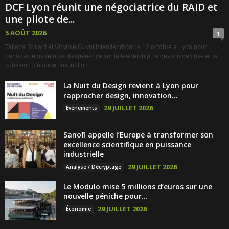
DCF Lyon réunit une négociatrice du RAID et
une pilote de...
5 AOÛT 2026
1
Tatiana Brillant et Virginie Guyot interviendront le 12 octobre à Lyon pour
partager leurs retours d'expérience sur le leadership, la gestion de crise et la
cohésion d'équipe. Inscription
La Nuit du Design revient à Lyon pour
rapprocher design, innovation...
29 JUILLET 2026
Évènements
Sanofi appelle l’Europe à transformer son
excellence scientifique en puissance
industrielle
29 JUILLET 2026
Analyse / Décryptage
Le Modulo mise 5 millions d’euros sur une
nouvelle péniche pour...
29 JUILLET 2026
Économie