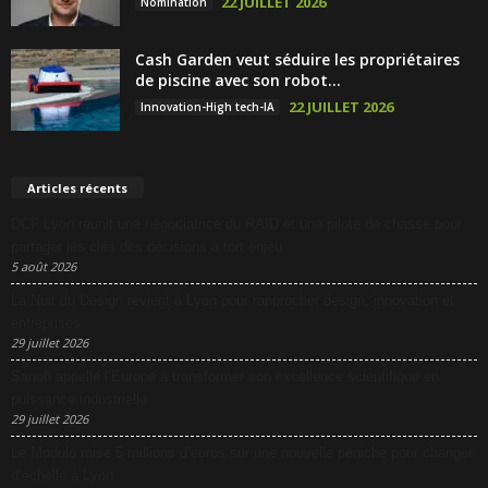
22 JUILLET 2026
Nomination
Cash Garden veut séduire les propriétaires
de piscine avec son robot...
22 JUILLET 2026
Innovation-High tech-IA
Articles récents
DCF Lyon réunit une négociatrice du RAID et une pilote de chasse pour
partager les clés des décisions à fort enjeu
5 août 2026
La Nuit du Design revient à Lyon pour rapprocher design, innovation et
entreprises
29 juillet 2026
Sanofi appelle l’Europe à transformer son excellence scientifique en
puissance industrielle
29 juillet 2026
Le Modulo mise 5 millions d’euros sur une nouvelle péniche pour changer
d’échelle à Lyon