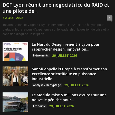
DCF Lyon réunit une négociatrice du RAID et
une pilote de...
5 AOÛT 2026
1
Tatiana Brillant et Virginie Guyot interviendront le 12 octobre à Lyon pour
partager leurs retours d'expérience sur le leadership, la gestion de crise et la
cohésion d'équipe. Inscription
La Nuit du Design revient à Lyon pour
rapprocher design, innovation...
29 JUILLET 2026
Évènements
Sanofi appelle l’Europe à transformer son
excellence scientifique en puissance
industrielle
29 JUILLET 2026
Analyse / Décryptage
Le Modulo mise 5 millions d’euros sur une
nouvelle péniche pour...
29 JUILLET 2026
Économie