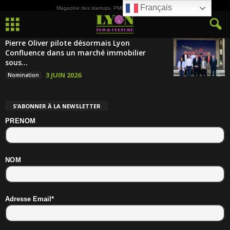
Français
Magazine des startups, PME, ETI et de la Culture
Pierre Oliver pilote désormais Lyon
Confluence dans un marché immobilier
sous...
3 JUIN 2026
Nomination
S’ABONNER À LA NEWSLETTER
PRENOM
NOM
Adresse Email*