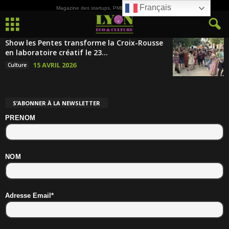
Français
Magazine des startups, PME, ETI et de la Culture
Show les Pentes transforme la Croix-Rousse
en laboratoire créatif le 23...
15 AVRIL 2026
Culture
S’ABONNER À LA NEWSLETTER
PRENOM
NOM
Adresse Email*