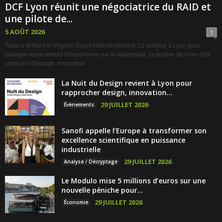
DCF Lyon réunit une négociatrice du RAID et
une pilote de...
5 AOÛT 2026
1
Tatiana Brillant et Virginie Guyot interviendront le 12 octobre à Lyon pour
partager leurs retours d'expérience sur le leadership, la gestion de crise et la
cohésion d'équipe. Inscription
La Nuit du Design revient à Lyon pour
rapprocher design, innovation...
29 JUILLET 2026
Évènements
Sanofi appelle l’Europe à transformer son
excellence scientifique en puissance
industrielle
29 JUILLET 2026
Analyse / Décryptage
Le Modulo mise 5 millions d’euros sur une
nouvelle péniche pour...
29 JUILLET 2026
Économie