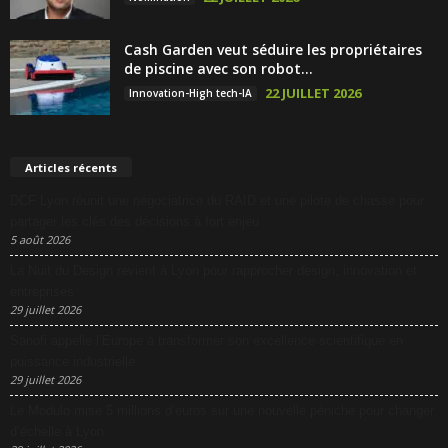
Cash Garden veut séduire les propriétaires
de piscine avec son robot...
22 JUILLET 2026
Innovation-High tech-IA
Articles récents
DCF Lyon réunit une négociatrice du RAID et une pilote de chasse pour
partager les clés des décisions à fort enjeu
5 août 2026
La Nuit du Design revient à Lyon pour rapprocher design, innovation et
entreprises
29 juillet 2026
Sanofi appelle l’Europe à transformer son excellence scientifique en
puissance industrielle
29 juillet 2026
Le Modulo mise 5 millions d’euros sur une nouvelle péniche pour changer
d’échelle à Lyon