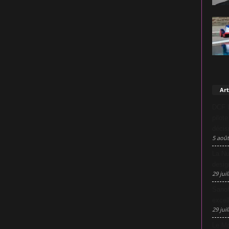
Art
DCF L
pilot
décis
5 août
La Nu
desig
29 juil
Sanof
excel
29 juil
Le Mo