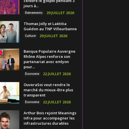
célèbre le gospel pendant 3
jours à...
29 JUILLET 2026
Évènements
Thomas Jolly et Laëtitia
Guédon au TNP Villeurbanne
29 JUILLET 2026
Culture
Banque Populaire Auvergne
Rhône Alpes renforce son
partenariat avec emlyon
pour...
22 JUILLET 2026
Économie
OuveraSoi veut rendre le
marché du mieux-être plus
transparent
22 JUILLET 2026
Économie
Arthur Bois rejoint Meanings
Infra pour accompagner les
infrastructures durables