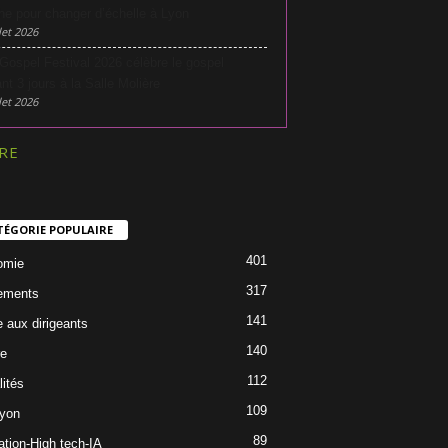
he pour changer d’échelle à Lyon
let 2026
Gospel Festival 2026 célèbre le gospel
nt 3 jours à la Salle Molière
let 2026
RE
TÉGORIE POPULAIRE
401
omie
317
ements
141
e aux dirigeants
140
re
112
lités
109
Lyon
89
ation-High tech-IA