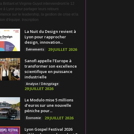
a Brillant et Virginie Guyot interviendront le 12
e à Lyon pour partager leurs retours
rience sur le leadership, la gestion de crise et la
on d'équipe. Inscription
La Nuit du Design revient à
Lyon pour rapprocher
design, innovation...
29 JUILLET 2026
Évènements
Sanofi appelle l’Europe à
transformer son excellence
scientifique en puissance
industrielle
Analyse / Décryptage
29 JUILLET 2026
Le Modulo mise 5 millions
d’euros sur une nouvelle
péniche pour...
29 JUILLET 2026
Économie
Lyon Gospel Festival 2026