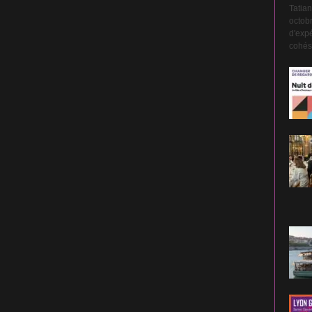
Tatian
octobr
d'expé
cohési