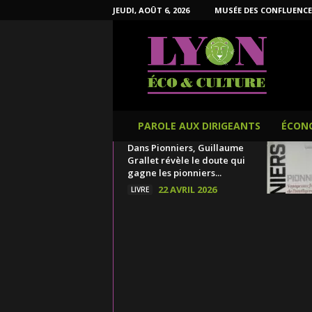
JEUDI, AOÛT 6, 2026
MUSÉE DES CONFLUENCE
L
y
o
n
É
c
o
PAROLE AUX DIRIGEANTS
ÉCON
e
Dans Pionniers, Guillaume
t
Grallet révèle le doute qui
C
gagne les pionniers...
u
22 AVRIL 2026
LIVRE
l
t
u
r
e