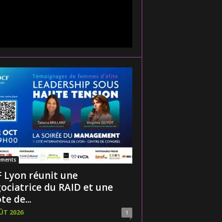
ements
 Lyon réunit une
ociatrice du RAID et une
te de...
ÛT 2026
1