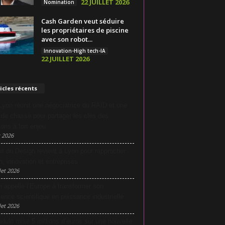
22 JUILLET 2026
Nomination
Cash Garden veut séduire
les propriétaires de piscine
avec son robot...
Innovation-High tech-IA
22 JUILLET 2026
icles récents
yon réunit une négociatrice du RAID et une
e de chasse pour partager les clés des
ions à fort enjeu
 2026
it du Design revient à Lyon pour rapprocher
n, innovation et entreprises
let 2026
i appelle l’Europe à transformer son
lence scientifique en puissance industrielle
let 2026
dulo mise 5 millions d’euros sur une nouvelle