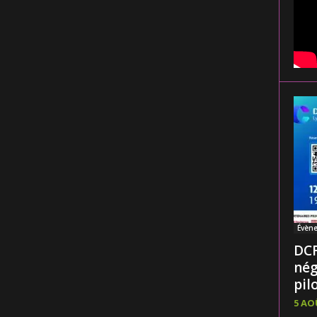
Évèn
DCF
nég
pilo
5 AO