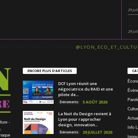
pénic
29 juil
Lyon 
penda
29 juil
UIVEZ-NOUS SUR INSTAGRAM
@LYON_ECO_ET_CULTU
ENCORE PLUS D'ARTICLES
CA
Écon
DCF Lyon réunit une
négociatrice du RAID et une
Évèn
pilote de...
Parol
5 AOÛT 2026
Évènements
Cultu
La Nuit du Design revient à
Actua
Lyon pour rapprocher
ture -
design, innovation...
Info 
,
29 JUILLET 2026
Évènements
chaque
Innov