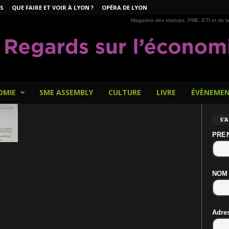
S
QUE FAIRE ET VOIR À LYON ?
OPÉRA DE LYON
Magazine des startups, PME, ETI et de la
OMIE
SME ASSEMBLY
CULTURE
LIVRE
ÉVÈNEME
S’
PRE
NOM
Adre