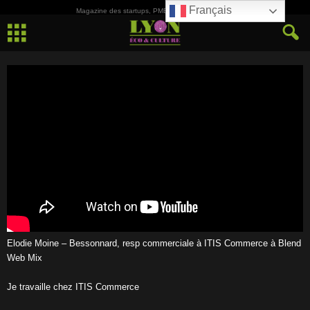
Français
Magazine des startups, PME, ETI et de la Culture
Elodie Moine – Bessonnard, resp commerciale à ITIS Commerce à Blend
Web Mix
Je travaille chez ITIS Commerce