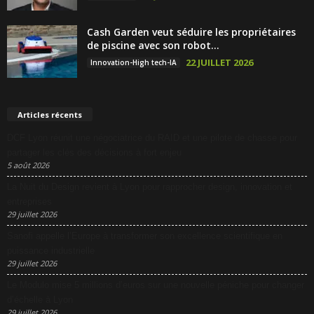
Cash Garden veut séduire les propriétaires
de piscine avec son robot...
22 JUILLET 2026
Innovation-High tech-IA
Articles récents
DCF Lyon réunit une négociatrice du RAID et une pilote de chasse pour
partager les clés des décisions à fort enjeu
5 août 2026
La Nuit du Design revient à Lyon pour rapprocher design, innovation et
entreprises
29 juillet 2026
Sanofi appelle l’Europe à transformer son excellence scientifique en
puissance industrielle
29 juillet 2026
Le Modulo mise 5 millions d’euros sur une nouvelle péniche pour changer
d’échelle à Lyon
29 juillet 2026