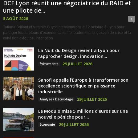
DCF Lyon réunit une négociatrice du RAID et
une pilote de...
5 AOÛT 2026
1
Tatiana Brillant et Virginie Guyot interviendront le 12 octobre à Lyon pour
partager leurs retours d'expérience sur le leadership, la gestion de crise et la
cohésion d'équipe. Inscription
La Nuit du Design revient à Lyon pour
rapprocher design, innovation...
29 JUILLET 2026
Évènements
Sanofi appelle l’Europe à transformer son
excellence scientifique en puissance
industrielle
29 JUILLET 2026
Analyse / Décryptage
Le Modulo mise 5 millions d’euros sur une
nouvelle péniche pour...
29 JUILLET 2026
Économie