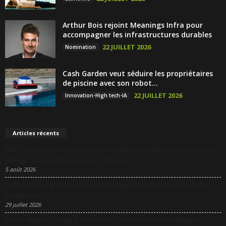
Arthur Bois rejoint Meanings Infra pour
accompagner les infrastructures durables
22 JUILLET 2026
Nomination
Cash Garden veut séduire les propriétaires
de piscine avec son robot...
22 JUILLET 2026
Innovation-High tech-IA
Articles récents
DCF Lyon réunit une négociatrice du RAID et une pilote de chasse pour
partager les clés des décisions à fort enjeu
5 août 2026
La Nuit du Design revient à Lyon pour rapprocher design, innovation et
entreprises
29 juillet 2026
Sanofi appelle l’Europe à transformer son excellence scientifique en