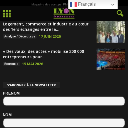
Français
Magazine des startups, PME, ETI et de la Culture
Logement, commerce et industrie au cœur
des 1ers échanges entre la...
17 JUIN 2026
Analyse / Décryptage
« Des vœux, des actes » mobilise 200 000
entrepreneurs pour...
15 MAI 2026
Économie
S’ABONNER À LA NEWSLETTER
PRENOM
NOM