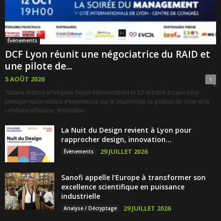
Évènements
DCF Lyon réunit une négociatrice du RAID et
une pilote de...
5 AOÛT 2026
1
Tatiana Brillant et Virginie Guyot interviendront le 12 octobre à Lyon pour
partager leurs retours d'expérience sur le leadership, la gestion de crise et la
cohésion d'équipe. Inscription
La Nuit du Design revient à Lyon pour
rapprocher design, innovation...
29 JUILLET 2026
Évènements
Sanofi appelle l’Europe à transformer son
excellence scientifique en puissance
industrielle
29 JUILLET 2026
Analyse / Décryptage