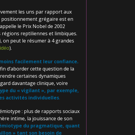
ivement les uns par rapport aux
Ce positionnement grégaire est en
’appelle le Prix Nobel de 2002
égions reptiliennes et limbiques.
i, on peut le résumer à 4 grandes
vidéo
).
moins facilement leur confiance.
fin d’aborder cette question de la
omprendre certaines dynamiques
ard davantage clinique, voire
ype du « vigilant », par exemple,
s activités individuelles
.
émiotype : plus de rapports sociaux
hère intime, la jouissance de son
émiotype du pragmatique, quant
aillon » tant son besoin de