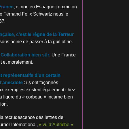
 France
,
et non en Espagne comme on
e Fernand Felix Schwartz nous le
37.
çaise, c’est le règne de la Terreur
ous peine de passer à la guillotine.
Collaboration bien sûr
. Une France
 et moralement.
 représentatifs d’un certain
 l’anecdote
: ils ont façonnés
eux exemples existent également chez
a figure du « corbeau » incarne bien
ion.
 la recrudescence des lettres de
rrier International,
« vu d’Autriche »