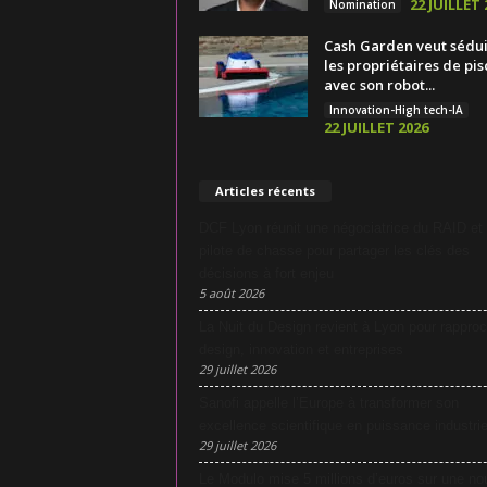
22 JUILLET 
Nomination
Cash Garden veut sédu
les propriétaires de pis
avec son robot...
Innovation-High tech-IA
22 JUILLET 2026
Articles récents
DCF Lyon réunit une négociatrice du RAID et
pilote de chasse pour partager les clés des
décisions à fort enjeu
5 août 2026
La Nuit du Design revient à Lyon pour rapproc
design, innovation et entreprises
29 juillet 2026
Sanofi appelle l’Europe à transformer son
excellence scientifique en puissance industrie
29 juillet 2026
Le Modulo mise 5 millions d’euros sur une no