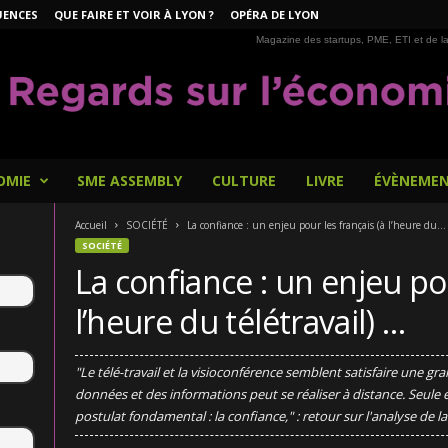
UENCES
QUE FAIRE ET VOIR À LYON ?
OPÉRA DE LYON
Magazine des startups, PME, ETI et de la
OMIE
SME ASSEMBLY
CULTURE
LIVRE
ÉVÈNEME
Accueil
SOCIÉTÉ
La confiance : un enjeu pour les français (à l’heure du...
SOCIÉTÉ
La confiance : un enjeu pou
l’heure du télétravail) …
"Le télé-travail et la visioconférence semblent satisfaire une gr
données et des informations peut se réaliser à distance. Seule
postulat fondamental : la confiance," : retour sur l'analyse de l