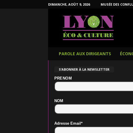
DIMANCHE, AOÛT 9, 2026
MUSÉE DES CONFL
L
y
o
n
É
c
o
PAROLE AUX DIRIGEANTS
ÉCON
e
t
S’ABONNER À LA NEWSLETTER
C
u
PRENOM
l
t
u
NOM
r
e
Adresse Email*