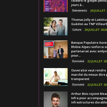
célèbre le gospel pend
jours à...
29 JUILLET 
Évènements
Thomas Jolly et Laëtitia
Guédon au TNP Villeur
29 JUILLET 202
Culture
Banque Populaire Auv
Rhône Alpes renforce s
partenariat avec emlyo
pour...
22 JUILLET 20
Économie
OuveraSoi veut rendre 
marché du mieux-être 
transparent
22 JUILLET 20
Économie
Arthur Bois rejoint Mea
Infra pour accompagner
infrastructures durable