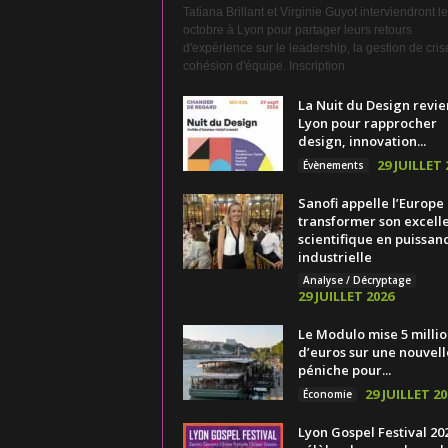
Tatiana Brillant et Virginie Guyot interviendront l
octobre à Lyon pour partager leurs retours
d'expérience sur le leadership, la gestion de crise
cohésion d'équipe. Inscription
La Nuit du Design revie
Lyon pour rapprocher
design, innovation...
29 JUILLET 
Évènements
Sanofi appelle l’Europe
transformer son excell
scientifique en puissan
industrielle
Analyse / Décryptage
29 JUILLET 2026
Le Modulo mise 5 millio
d’euros sur une nouvell
péniche pour...
29 JUILLET 20
Économie
Lyon Gospel Festival 20