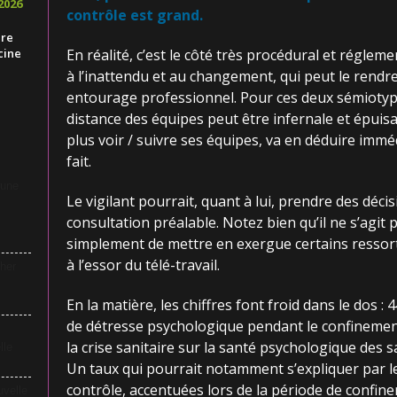
2026
contrôle est grand.
ire
cine
En réalité, c’est le côté très procédural et régle
à l’inattendu et au changement, qui peut le rendre 
entourage professionnel. Pour ces deux sémiotypes
distance des équipes peut être infernale et épuisa
plus voir / suivre ses équipes, va en déduire immé
fait.
 une
Le vigilant pourrait, quant à lui, prendre des déci
consultation préalable. Notez bien qu’il ne s’agit 
simplement de mettre en exergue certains ressorts
à l’essor du télé-travail.
her
En la matière, les chiffres font froid dans le dos :
de détresse psychologique pendant le confinement
la crise sanitaire sur la santé psychologique des s
lle
Un taux qui pourrait notamment s’expliquer par l
contrôle, accentuées lors de la période de confin
uvelle