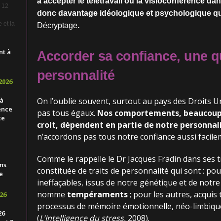
à accepter le télétravail ou la visioconférence d
e 12
donc davantage idéologique et psychologique qu
 et la
Décryptage
.
nt à
Accorder sa confiance, une q
personnalité
2026
 à
On l’oublie souvent, surtout au pays des Droits U
ence
pas tous égaux.
Nos comportements, beaucoup p
ce
croit, dépendent en partie de notre personnali
n’accordons pas tous notre confiance aussi facile
Comme le rappelle le Dr Jacques Fradin dans ses tr
ns
constituée de traits de personnalité qui sont : pour 
e
ineffaçables, issus de notre génétique et de notre
nomme
tempéraments
; pour les autres, acquis 
26
processus de mémoire émotionnelle, néo-limbiqu
26
(
L’Intelligence du stress,
2008).