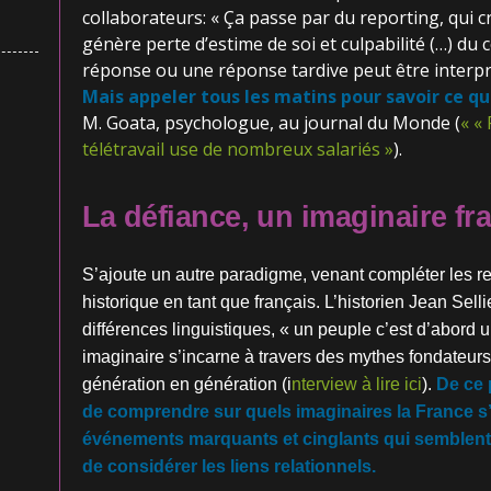
collaborateurs: « Ça passe par du reporting, qui cré
génère perte d’estime de soi et culpabilité (…) d
réponse ou une réponse tardive peut être inter
Mais appeler tous les matins pour savoir ce qui
M. Goata, psychologue, au journal du Monde (
« «
télétravail use de nombreux salariés »
).
La défiance, un imaginaire fr
S’ajoute un autre paradigme, venant compléter les res
historique en tant que français. L’historien Jean Sell
différences linguistiques, « un peuple c’est d’abord
imaginaire s’incarne à travers des mythes fondateurs,
génération en génération (i
nterview à lire ici
).
De ce 
de comprendre sur quels imaginaires la France s’e
événements marquants et cinglants qui semblent 
de considérer les liens relationnels.