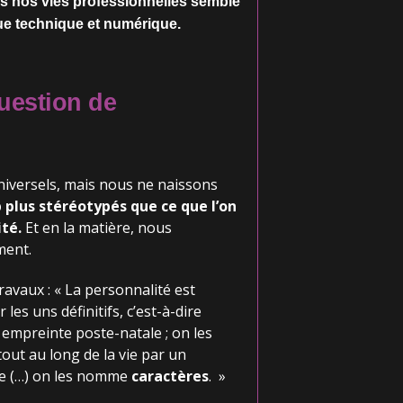
ans nos vies professionnelles semble
e technique et numérique.
uestion de
niversels, mais nous ne naissons
lus stéréotypés que ce que l’on
té.
Et en la matière, nous
ment.
avaux : « La personnalité est
les uns définitifs, c’est-à-dire
 empreinte poste-natale ; on les
tout au long de la vie par un
e (…) on les nomme
caractères
. »