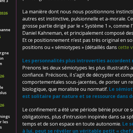
ant 3
La manière dont nous nous positionnons instinct
2026
autres est instinctive, pulsionnelle et a-morale. 
grosse partie dirigé par le « Système 1 », comme l
banne
Daniel Kahneman, et principalement composé des r
6
Et ce positionnement n’est pas très original en so
positions ou « sémiotypes » (détaillés dans
cette 
ergne
on
Les personnalités plus introverties accordent 
n
Prenons les deux sémiotypes les plus illustratifs a
confiance. Précisons, il s’agit de décrypter et c
26
comportementales sous-jacentes, de porter un reg
le
biologique, que moraliste ou normatif.
Le sémiot
plus
est solitaire par nature
et se ressource dans de
26
Le confinement a été une période bénie pour ce s
obligatoires, plus d’intrusion inopinée dans sa sp
nings
 les
temps et de son espace en toute autonomie.
Le s
s
à lui, peut se révéler un véritable petit « chef