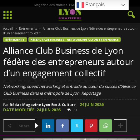
Français
Magazine des startups, PME, ETI et de la Culture
Accueil
Évènements
Alliance Club Business de Lyon fédère des entrepreneurs autour
d’un engagement collectif
ÉVÈNEMENTS
RÉSEAUTAGE BUSINESS - NETWORKING À LYON ET EN FRANCE
Alliance Club Business de Lyon
fédère des entrepreneurs autour
d’un engagement collectif
Networking, speed networking et entraide au cœur du succès d'Alliance
Club Business dans la métropole de Lyon. Reportage
24 JUIN 2026
Par
Rédac Magazine Lyon Éco & Culture
-
DATE MODIFIÉE: 24 JUIN 2026
11
Share