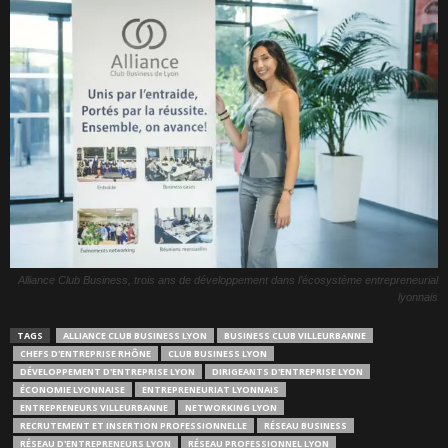
Alliance Club Business, trois ans de développement dans l’écosystème entrepreneurial
lyonnais
TAGS
ALLIANCE CLUB BUSINESS LYON
BUSINESS CLUB VILLEURBANNE
CHEFS D'ENTREPRISE RHÔNE
CLUB BUSINESS LYON
DÉVELOPPEMENT D'ENTREPRISE LYON
DIRIGEANTS D'ENTREPRISE LYON
ÉCONOMIE LYONNAISE
ENTREPRENEURIAT LYONNAIS
ENTREPRENEURS VILLEURBANNE
NETWORKING LYON
RECRUTEMENT ET INSERTION PROFESSIONNELLE
RÉSEAU BUSINESS
RÉSEAU D'ENTREPRENEURS LYON
RÉSEAU PROFESSIONNEL LYON