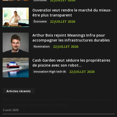
22 JUILLET 2026
Économie
OuveraSoi veut rendre le marché du mieux-
être plus transparent
22 JUILLET 2026
Économie
Arthur Bois rejoint Meanings Infra pour
accompagner les infrastructures durables
22 JUILLET 2026
Nomination
Cash Garden veut séduire les propriétaires
de piscine avec son robot...
22 JUILLET 2026
Innovation-High tech-IA
Articles récents
DCF Lyon réunit une négociatrice du RAID et une pilote de chasse pour
partager les clés des décisions à fort enjeu
5 août 2026