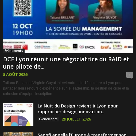
Évènements
DCF Lyon réunit une négociatrice du RAID et
une pilote de...
5 AOÛT 2026
1
Tatiana Brillant et Virginie Guyot interviendront le 12 octobre à Lyon pour
partager leurs retours d'expérience sur le leadership, la gestion de crise et la
cohésion d'équipe. Inscription
La Nuit du Design revient à Lyon pour
rapprocher design, innovation...
29 JUILLET 2026
Évènements
Sanofi appelle l’Europe à transformer son