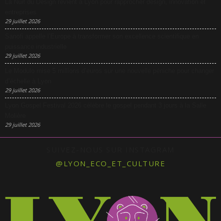
La Nuit du Design revient à Lyon pour rapprocher design, innovation et
entreprises
29 juillet 2026
Sanofi appelle l’Europe à transformer son excellence scientifique en
puissance industrielle
29 juillet 2026
Le Modulo mise 5 millions d’euros sur une nouvelle péniche pour changer
d’échelle à Lyon
29 juillet 2026
Lyon Gospel Festival 2026 célèbre le gospel pendant 3 jours à la Salle
Molière
29 juillet 2026
SUIVEZ-NOUS SUR INSTAGRAM
@LYON_ECO_ET_CULTURE