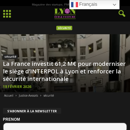
Français
Magazine des startups, PME, ETI et de la Culture
SÉCURITÉ
sécurité
La France investit 61,2 M€ pour moderniser
le siège d’INTERPOL à Lyon et renforcer la
sécurité internationale
18 FÉVRIER 2026
Accueil
Justice-Avocats
sécurité
S’ABONNER À LA NEWSLETTER
PRENOM