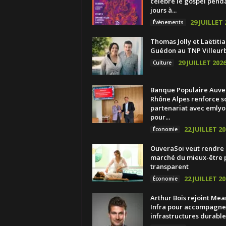
célèbre le gospel pend
jours à...
29 JUILLET 
Évènements
Thomas Jolly et Laëtitia
Guédon au TNP Villeur
29 JUILLET 202
Culture
Banque Populaire Auv
Rhône Alpes renforce s
partenariat avec emlyo
pour...
22 JUILLET 20
Économie
OuveraSoi veut rendre 
marché du mieux-être 
transparent
22 JUILLET 20
Économie
Arthur Bois rejoint Mea
Infra pour accompagner
infrastructures durable