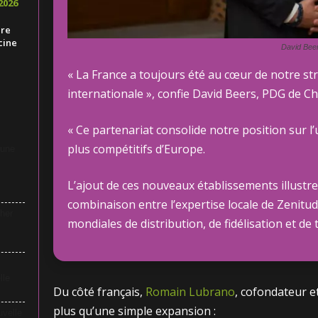
2026
ire
cine
David Bee
« La France a toujours été au cœur de notre st
internationale », confie David Beers, PDG de C
« Ce partenariat consolide notre position sur l
plus compétitifs d’Europe.
 une
L’ajout de ces nouveaux établissements illustre
combinaison entre l’expertise locale de Zenitu
her
mondiales de distribution, de fidélisation et de 
lle
Du côté français,
Romain Lubrano
, cofondateur e
plus qu’une simple expansion :
uvelle