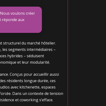
. Nous voulons créer
ui réponde aux
nt structurel du marché hôtelier.
e, les segments intermédiaires –
nces hybrides – séduisent
conomique et leur modularité.
dance. Conçus pour accueillir aussi
 des résidents longue durée, ces
studios avec kitchenette, espaces
nforcée. Dans un contexte de tension
ésidence et coworking s’efface.