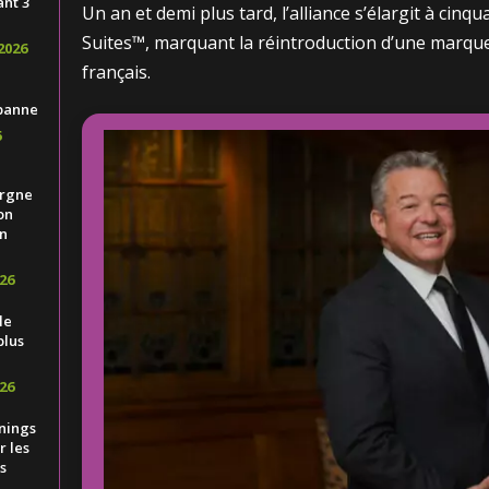
ant 3
Un an et demi plus tard, l’alliance s’élargit à cin
Suites™, marquant la réintroduction d’une marqu
2026
français.
banne
6
ergne
on
n
26
le
plus
26
nings
 les
s