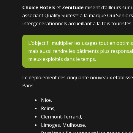
Choice Hotels
et
Zenitude
misent d’ailleurs sur 
associant Quality Suites™ à la marque Oui Senio
intergénérationnels accueillant à la fois touriste
L’objectif : multiplier les usages tout en optimis
mais aussi rendre les bâtiments plus responsab
mieux exploités dans le temps.
Le déploiement des cinquante nouveaux établisse
Paris.
Nice,
Reims,
Clermont-Ferrand,
Limoges, Mulhouse,