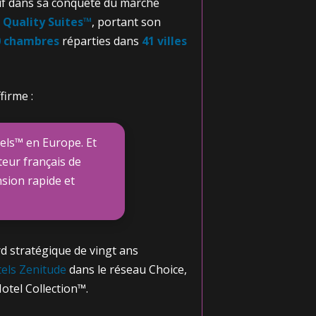
isif dans sa conquête du marché
 Quality Suites™
, portant son
0 chambres
réparties dans
41 villes
firme :
tels™ en Europe. Et
teur français de
nsion rapide et
rd stratégique de vingt ans
tels Zenitude
dans le réseau Choice,
tel Collection™.