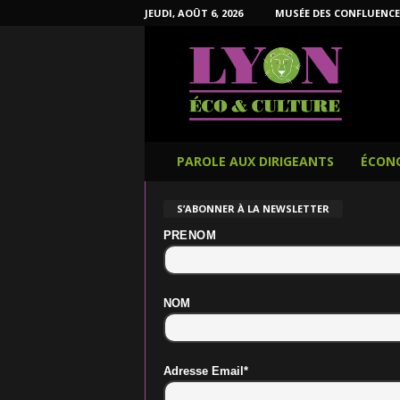
JEUDI, AOÛT 6, 2026
MUSÉE DES CONFLUENCE
L
y
o
n
É
c
o
PAROLE AUX DIRIGEANTS
ÉCON
e
t
S’ABONNER À LA NEWSLETTER
C
u
PRENOM
l
t
u
NOM
r
e
Adresse Email*