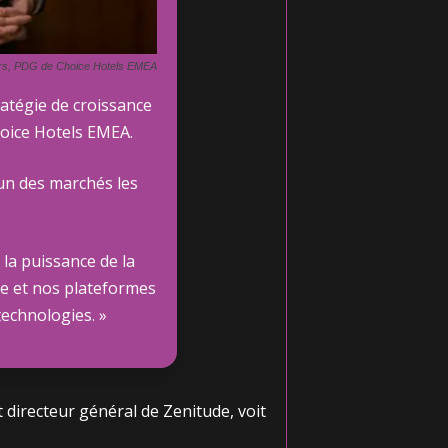
rs, PDG de Choice Hotels EMEA
ratégie de croissance
hoice Hotels EMEA.
’un des marchés les
 la puissance de la
de et nos plateformes
technologies. »
t directeur général de Zenitude, voit