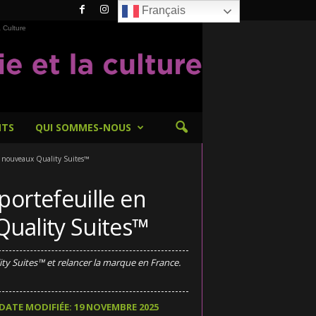
Français
 Culture
NTS
QUI SOMMES-NOUS
50 nouveaux Quality Suites™
portefeuille en
Quality Suites™
ity Suites™ et relancer la marque en France.
DATE MODIFIÉE: 19 NOVEMBRE 2025