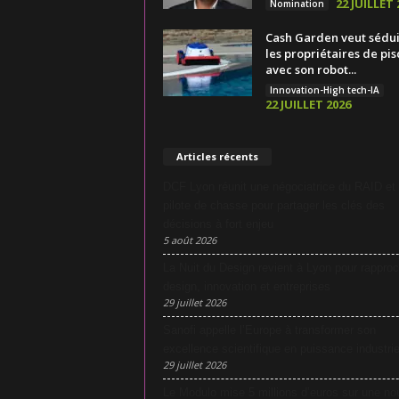
22 JUILLET 
Nomination
Cash Garden veut sédu
les propriétaires de pis
avec son robot...
Innovation-High tech-IA
22 JUILLET 2026
Articles récents
DCF Lyon réunit une négociatrice du RAID et
pilote de chasse pour partager les clés des
décisions à fort enjeu
5 août 2026
La Nuit du Design revient à Lyon pour rapproc
design, innovation et entreprises
29 juillet 2026
Sanofi appelle l’Europe à transformer son
excellence scientifique en puissance industrie
29 juillet 2026
Le Modulo mise 5 millions d’euros sur une no