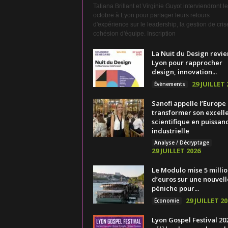
Tatiana Brillant et Virginie Guyot interviendront l
octobre à Lyon pour partager leurs retours
d'expérience sur le leadership, la gestion de crise
cohésion d'équipe. Inscription
La Nuit du Design revie
Lyon pour rapprocher
design, innovation...
29 JUILLET 
Évènements
Sanofi appelle l’Europe
transformer son excell
scientifique en puissan
industrielle
Analyse / Décryptage
29 JUILLET 2026
Le Modulo mise 5 millio
d’euros sur une nouvell
péniche pour...
29 JUILLET 20
Économie
Lyon Gospel Festival 20