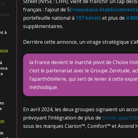
Street (NYSE : CHH), vient de franchir un cap déc
e 12
français : l’ajout de 5
0 nouveaux établissements
 et la
portefeuille national à
107 hôtels
et plus de
4 80
supplémentaires.
nt à
Derrière cette annonce, un virage stratégique s’af
2026
la France devient le marché pivot de Choice Ho
 à
ence
c’est le partenariat avec le Groupe Zenitude, ac
ce
l’aparthôtellerie, qui sert de levier à cette expa
méthodique.
ns
e
En avril 2024, les deux groupes signaient un acco
prévoyant l’intégration de plus de
trente aparthô
26
sous les marques Clarion™, Comfort™ et Ascend Ho
26