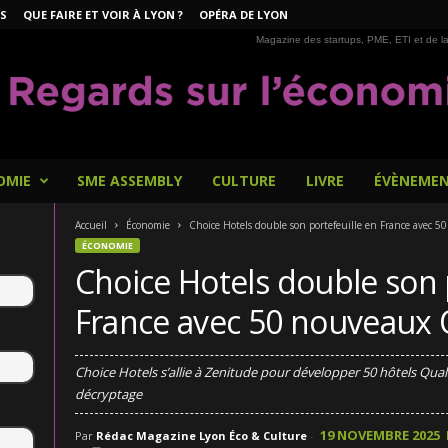
S
QUE FAIRE ET VOIR À LYON ?
OPÉRA DE LYON
Magazine des startups, PME, ETI et de la
OMIE
SME ASSEMBLY
CULTURE
LIVRE
ÉVÈNEME
Accueil
Économie
Choice Hotels double son portefeuille en France avec 
ÉCONOMIE
Choice Hotels double son 
France avec 50 nouveaux 
Choice Hotels s’allie à Zenitude pour développer 50 hôtels Qual
décryptage
19 NOVEMBRE 2025
Par
Rédac Magazine Lyon Éco & Culture
-