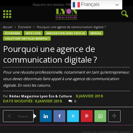
Français
Magazine des startups, PME, ETI et de la Culture
Accueil
Économie
Pourquoi une agence de communication digitale ?
ÉCONOMIE
INFO LYON
INNOVATION-HIGH TECH-IA
MEDIAS
SOLUTION "ARTICLES BEAKFUL"
Pourquoi une agence de
communication digitale ?
Pour une réussite professionnelle, notamment en tant qu’entrepreneur,
vous devez désormais faire appel à une agence de communication
digitale. En voici les raisons.
8 JANVIER 2018
Par
Rédac Magazine Lyon Éco & Culture
-
DATE MODIFIÉE: 8 JANVIER 2018
0
Share
agence de communication digitale