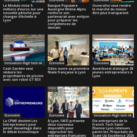
Le Modulo mise 5
Banque Populaire
OuveraSoi veut rendre
millions d’euros sur une
Auvergne Rhône Alpes
le marché du mieux-
nouvelle péniche pour
renforce son
être plus transparent
changer d’échelle à
partenariat avec emlyon
Lyon
pour préparer les
compétences de
demain
Innovation-High tech-IA
Économie
Économie
Cash Garden veut
Odoo ouvre sa première
Auverboost distingue 28
séduire les
filiale française à Lyon
jeunes entrepreneurs à
propriétaires de piscine
Lyon
avec son robot GT BOI
Économie
Économie
Innovation-High tech-IA
La CPME devient Les
À Lyon, l’AFD présente
Dix entreprises de la
Entrepreneurs pour
deux nouveaux
French Tech Saint-
peser davantage dans
dispositifs pour
Étienne Lyon retenues
le débat économique
rapprocher les
parmi les 79 lauréats de
entreprises françaises
Scale Up Excellence 2026