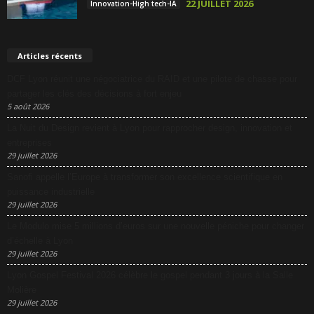
22 JUILLET 2026
Innovation-High tech-IA
Articles récents
DCF Lyon réunit une négociatrice du RAID et une pilote de chasse pour
partager les clés des décisions à fort enjeu
5 août 2026
La Nuit du Design revient à Lyon pour rapprocher design, innovation et
entreprises
29 juillet 2026
Sanofi appelle l’Europe à transformer son excellence scientifique en
puissance industrielle
29 juillet 2026
Le Modulo mise 5 millions d’euros sur une nouvelle péniche pour changer
d’échelle à Lyon
29 juillet 2026
Lyon Gospel Festival 2026 célèbre le gospel pendant 3 jours à la Salle
Molière
29 juillet 2026