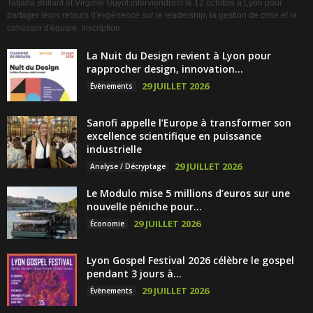
Tatiana Brillant et Virginie Guyot interviendront le 12 octobre à Lyon pour
partager leurs retours d'expérience sur le leadership, la gestion de crise et la
cohésion d'équipe. Inscription
La Nuit du Design revient à Lyon pour
rapprocher design, innovation...
29 JUILLET 2026
Évènements
Sanofi appelle l’Europe à transformer son
excellence scientifique en puissance
industrielle
29 JUILLET 2026
Analyse / Décryptage
Le Modulo mise 5 millions d’euros sur une
nouvelle péniche pour...
29 JUILLET 2026
Économie
Lyon Gospel Festival 2026 célèbre le gospel
pendant 3 jours à...
29 JUILLET 2026
Évènements