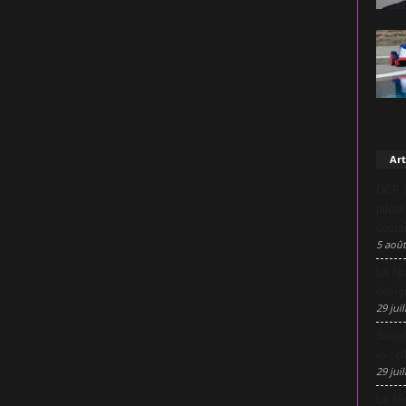
Art
DCF L
pilot
décis
5 août
La Nu
desig
29 juil
Sanof
excel
29 juil
Le Mo