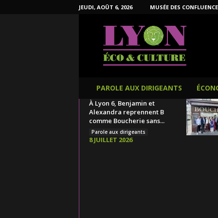
JEUDI, AOÛT 6, 2026
MUSÉE DES CONFLUENCE
L
y
o
n
É
c
o
PAROLE AUX DIRIGEANTS
ÉCON
e
À Lyon 6, Benjamin et
t
Alexandra reprennent B
C
comme Boucherie sans...
u
Parole aux dirigeants
l
8 JUILLET 2026
t
u
r
e