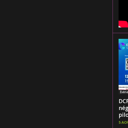
Évèn
DCF
nég
pilo
5 AO