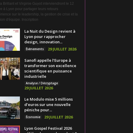
a Brillant et Virginie Guyot interviendront le 12
e à Lyon pour partager leurs retours
rience sur le leadership, la gestion de crise et la
on d'équipe. Inscription
La Nuit du Design revient à
Lyon pour rapprocher
design, innovation...
29 JUILLET 2026
Évènements
Sanofi appelle l’Europe à
transformer son excellence
scientifique en puissance
industrielle
Analyse / Décryptage
29 JUILLET 2026
Le Modulo mise 5 millions
d’euros sur une nouvelle
péniche pour...
29 JUILLET 2026
Économie
Lyon Gospel Festival 2026