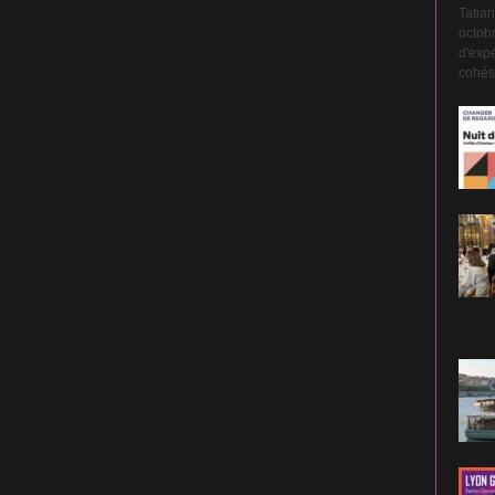
Tatian
octobr
d'expé
cohési