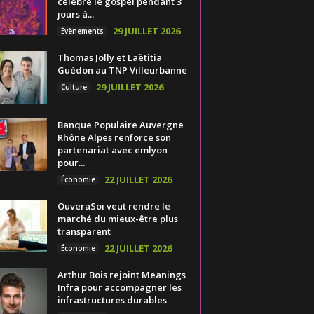
célèbre le gospel pendant 3
jours à...
29 JUILLET 2026
Évènements
Thomas Jolly et Laëtitia
Guédon au TNP Villeurbanne
29 JUILLET 2026
Culture
Banque Populaire Auvergne
Rhône Alpes renforce son
partenariat avec emlyon
pour...
22 JUILLET 2026
Économie
OuveraSoi veut rendre le
marché du mieux-être plus
transparent
22 JUILLET 2026
Économie
Arthur Bois rejoint Meanings
Infra pour accompagner les
infrastructures durables