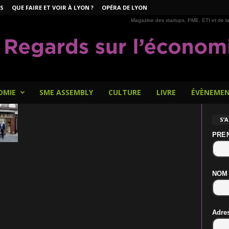
S
QUE FAIRE ET VOIR À LYON ?
OPÉRA DE LYON
Magazine des startups, PME, ETI et de la
OMIE
SME ASSEMBLY
CULTURE
LIVRE
ÉVÈNEME
S’
PRE
NOM
Adre