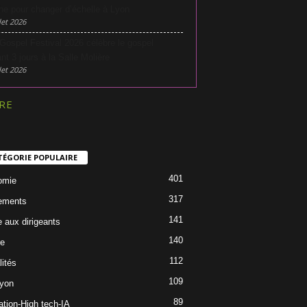
he pour changer d’échelle à Lyon
let 2026
Gospel Festival 2026 célèbre le gospel
nt 3 jours à la Salle Molière
let 2026
RE
TÉGORIE POPULAIRE
401
omie
317
ements
141
e aux dirigeants
140
re
112
lités
109
Lyon
89
ation-High tech-IA