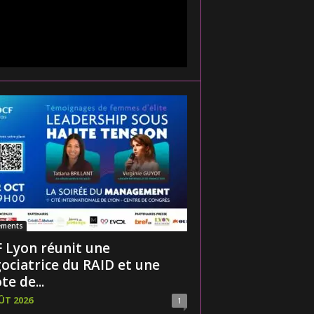
ements
 Lyon réunit une
ociatrice du RAID et une
te de...
ÛT 2026
1