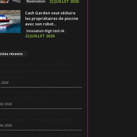
22 JUILLET 2026
Nomination
Cash Garden veut séduire
les propriétaires de piscine
avec son robot...
Innovation-High tech-IA
22 JUILLET 2026
icles récents
yon réunit une négociatrice du RAID et une
e de chasse pour partager les clés des
ions à fort enjeu
 2026
it du Design revient à Lyon pour rapprocher
n, innovation et entreprises
let 2026
i appelle l’Europe à transformer son
lence scientifique en puissance industrielle
let 2026
dulo mise 5 millions d’euros sur une nouvelle