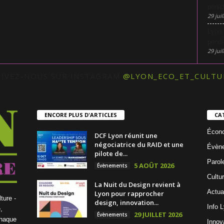
pénic
29 juil
Lyon 
penda
29 juil
UIVEZ-NOUS SUR INSTAGRAM
@LYON_ECO_ET_CULTU
ENCORE PLUS D'ARTICLES
CA
Écon
DCF Lyon réunit une
négociatrice du RAID et une
Évèn
pilote de...
Parol
5 AOÛT 2026
Évènements
Cultu
La Nuit du Design revient à
Actua
Lyon pour rapprocher
ture -
design, innovation...
Info 
,
29 JUILLET 2026
Évènements
chaque
Innov