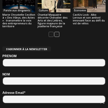
Parole aux dirigeants
Culture
Économie
Marie Chrystelle Cecillon
Chantal Maquaire
CactUs Lock : Aïko
à « Des Vœux, des Actes
décorée Chevalier des
Leroux et son antivol
» : transmettre la voix
Arts et des Lettres,
innovant face au défi du
des entrepreneurs du
figure majeure de la
vol de vélos
territoire
joaillerie française
S’ABONNER À LA NEWSLETTER
PRENOM
NOM
Adresse Email*