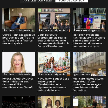
ARTICLES CONNEXES
PLUS DE L'AUTEUR
Parole aux dirigeants
Parole aux dirigeants
Parole aux dirigeants
Guirec Penhoat explique
Deux parcours
FIBA Lyon President
pourquoi les chiffres ne
professionnels réunis
Rachel Maury is shaping
suffisent pas à financer
autour de la nouvelle
a new generation of
une entreprise
dynamique du Basilic &
international business
Co de Villeurbanne
connections in Lyon
Parole aux dirigeants
Parole aux dirigeants
gastronomie
Portrait d’Audrey Duval :
Navbakhor Boudot tisse
Mio, café lettres à Lyon,
de la médecine aux
entre Lyon et
révélateur d’une
responsabilités
l’Ouzbékistan une
mutation des usages
mondiales chez Sanofi
diplomatie artisanale
dans l’économie de
autour de la soie
l’attention