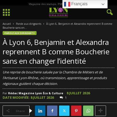
Français
Magazine des startups, PME, ETI et de la Culture
Accueil
Parole aux dirigeants
À Lyon 6, Benjamin et Alexandra reprennent B comme
Boucherie sans en...
PAROLE AUX DIRIGEANTS
À Lyon 6, Benjamin et Alexandra
reprennent B comme Boucherie
sans en changer l’identité
Une reprise de boucherie saluée par la Chambre de Métiers et de
l’Artisanat Lyon-Rhône,, où transmission, apprentissage et produits
régionaux guident chaque décision.
8 JUILLET 2026
Par
Rédac Magazine Lyon Éco & Culture
-
DATE MODIFIÉE: 8 JUILLET 2026
1
Share