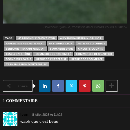
Boucherie Lyon 6e, transmission et circuits courts au menu
TAGS
6E ARRONDISSEMENT LYON
ALEXANDRA PIERRAIN-GALLIOT
APPRENTISSAGE ARTISANAT
ARTISANAT LYON
ARTISANS LYONNAIS
BENJAMIN PIERRAIN-GALLIOT
BOUCHERIE LYON
CIRCUITS COURTS
CMA LYON-RHÔNE
COMMERCE DE PROXIMITÉ
COMMERCES DE QUARTIER
ÉCONOMIE LOCALE
REPRISE D'ENTREPRISE
REPRISE DE COMMERCE
TRANSMISSION D'ENTREPRISE
Share
1 COMMENTAIRE
Ivan
8 juillet 2026 At 11h02
waoh que c’est beau