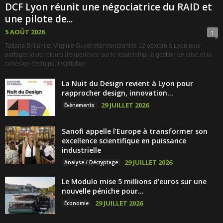
DCF Lyon réunit une négociatrice du RAID et
une pilote de...
5 AOÛT 2026
1
Tatiana Brillant et Virginie Guyot interviendront le 12 octobre à Lyon pour
partager leurs retours d'expérience sur le leadership, la gestion de crise et la
cohésion d'équipe. Inscription
La Nuit du Design revient à Lyon pour
rapprocher design, innovation...
29 JUILLET 2026
Évènements
Sanofi appelle l’Europe à transformer son
excellence scientifique en puissance
industrielle
29 JUILLET 2026
Analyse / Décryptage
Le Modulo mise 5 millions d’euros sur une
nouvelle péniche pour...
29 JUILLET 2026
Économie