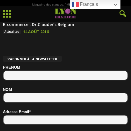
Français
Magazine des startups, PME, ETI et de la Culture
E-commerce : Dr.Clauder’s Belgium
14 AOÛT 2016
Actualités
S’ABONNER À LA NEWSLETTER
PRENOM
NOM
Adresse Email*