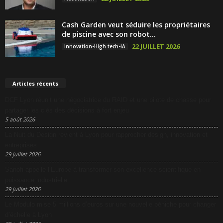
Cash Garden veut séduire les propriétaires
de piscine avec son robot...
22 JUILLET 2026
Innovation-High tech-IA
Articles récents
DCF Lyon réunit une négociatrice du RAID et une pilote de chasse pour
partager les clés des décisions à fort enjeu
5 août 2026
La Nuit du Design revient à Lyon pour rapprocher design, innovation et
entreprises
29 juillet 2026
Sanofi appelle l’Europe à transformer son excellence scientifique en
puissance industrielle
29 juillet 2026
Le Modulo mise 5 millions d’euros sur une nouvelle péniche pour changer
d’échelle à Lyon