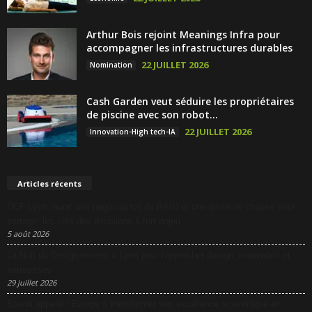
Arthur Bois rejoint Meanings Infra pour
accompagner les infrastructures durables
22 JUILLET 2026
Nomination
Cash Garden veut séduire les propriétaires
de piscine avec son robot...
22 JUILLET 2026
Innovation-High tech-IA
Articles récents
DCF Lyon réunit une négociatrice du RAID et une pilote de chasse pour
partager les clés des décisions à fort enjeu
5 août 2026
La Nuit du Design revient à Lyon pour rapprocher design, innovation et
entreprises
29 juillet 2026
Sanofi appelle l’Europe à transformer son excellence scientifique en