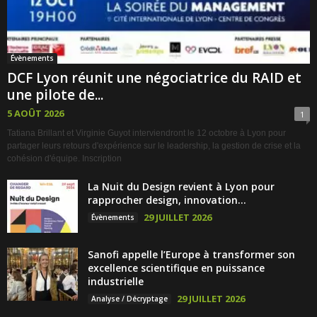
Évènements
DCF Lyon réunit une négociatrice du RAID et
une pilote de...
5 AOÛT 2026
1
Tatiana Brillant et Virginie Guyot interviendront le 12 octobre à Lyon pour
partager leurs retours d'expérience sur le leadership, la gestion de crise et la
cohésion d'équipe. Inscription
La Nuit du Design revient à Lyon pour
rapprocher design, innovation...
29 JUILLET 2026
Évènements
Sanofi appelle l’Europe à transformer son
excellence scientifique en puissance
industrielle
29 JUILLET 2026
Analyse / Décryptage