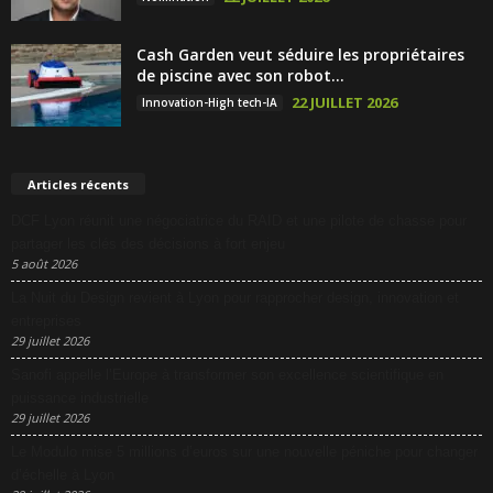
Cash Garden veut séduire les propriétaires
de piscine avec son robot...
22 JUILLET 2026
Innovation-High tech-IA
Articles récents
DCF Lyon réunit une négociatrice du RAID et une pilote de chasse pour
partager les clés des décisions à fort enjeu
5 août 2026
La Nuit du Design revient à Lyon pour rapprocher design, innovation et
entreprises
29 juillet 2026
Sanofi appelle l’Europe à transformer son excellence scientifique en
puissance industrielle
29 juillet 2026
Le Modulo mise 5 millions d’euros sur une nouvelle péniche pour changer
d’échelle à Lyon