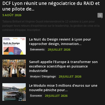
DCF Lyon réunit une négociatrice du RAID et
une pilote de...
5 AOÛT 2026
1
Tatiana Brillant et Virginie Guyot interviendront le 12 octobre à Lyon pour
partager leurs retours d'expérience sur le leadership, la gestion de crise et la
cohésion d'équipe. Inscription
La Nuit du Design revient à Lyon pour
rapprocher design, innovation...
29 JUILLET 2026
Évènements
Sanofi appelle l’Europe à transformer son
excellence scientifique en puissance
industrielle
29 JUILLET 2026
Analyse / Décryptage
Le Modulo mise 5 millions d’euros sur une
nouvelle péniche pour...
29 JUILLET 2026
Économie