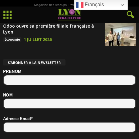
Français
Magazine des startups, PME, ETI et de la Culture
Odoo ouvre sa première filiale française à
Lyon
1 JUILLET 2026
Économie
S’ABONNER À LA NEWSLETTER
PRENOM
NOM
Adresse Email*