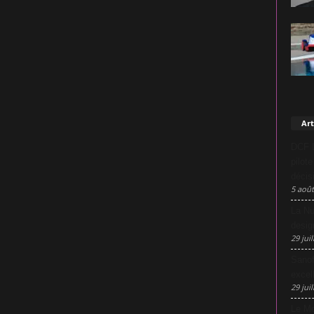
Art
DCF L
pilot
décis
5 août
La Nu
desig
29 juil
Sanof
excel
29 juil
Le Mo