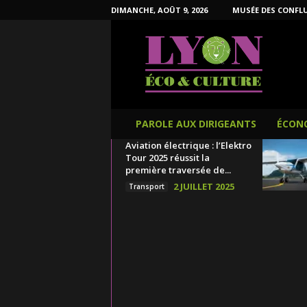
DIMANCHE, AOÛT 9, 2026
MUSÉE DES CONFL
L
y
o
n
É
c
o
PAROLE AUX DIRIGEANTS
ÉCON
e
Aviation électrique : l’Elektro
t
Tour 2025 réussit la
C
première traversée de...
u
2 JUILLET 2025
Transport
l
t
u
r
e