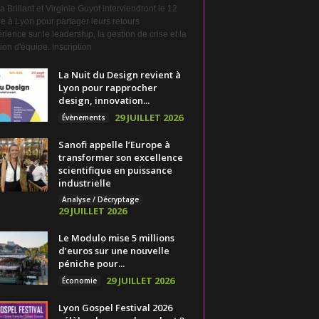
a Brillant et Virginie Guyot interviendront le 12
e à Lyon pour partager leurs retours
rience sur le leadership, la gestion de crise et la
on d'équipe. Inscription
La Nuit du Design revient à
Lyon pour rapprocher
design, innovation...
29 JUILLET 2026
Évènements
Sanofi appelle l’Europe à
transformer son excellence
scientifique en puissance
industrielle
Analyse / Décryptage
29 JUILLET 2026
Le Modulo mise 5 millions
d’euros sur une nouvelle
péniche pour...
29 JUILLET 2026
Économie
Lyon Gospel Festival 2026