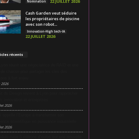
22 JUILLET 2026
Nomination
Cash Garden veut séduire
les propriétaires de piscine
avec son robot...
Innovation-High tech-IA
22 JUILLET 2026
icles récents
yon réunit une négociatrice du RAID et une
e de chasse pour partager les clés des
ions à fort enjeu
 2026
it du Design revient à Lyon pour rapprocher
n, innovation et entreprises
let 2026
i appelle l’Europe à transformer son
lence scientifique en puissance industrielle
let 2026
dulo mise 5 millions d’euros sur une nouvelle