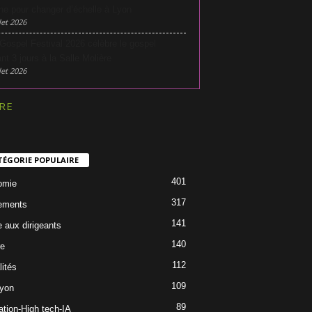
he pour changer d’échelle à Lyon
let 2026
Gospel Festival 2026 célèbre le gospel
nt 3 jours à la Salle Molière
let 2026
RE
TÉGORIE POPULAIRE
401
omie
317
ements
141
e aux dirigeants
140
re
112
lités
109
Lyon
89
ation-High tech-IA