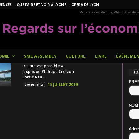
UENCES
QUE FAIRE ET VOIR À LYON ?
OPÉRA DE LYON
Magazine des startups, PME, ETI et de la
OMIE
SME ASSEMBLY
CULTURE
LIVRE
ÉVÈNEME
« Tout est possible »
explique Philippe Croizon
S’
lors de sa...
PRE
15 JUILLET 2019
Évènements
NOM
Adre