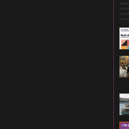
Tatian
octobr
d'expé
cohési