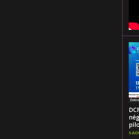
Évèn
DCF
nég
pilo
5 AO