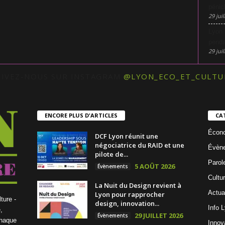
pénic
29 juil
Lyon 
penda
29 juil
UIVEZ-NOUS SUR INSTAGRAM
@LYON_ECO_ET_CULTU
ENCORE PLUS D'ARTICLES
CA
Écon
DCF Lyon réunit une
négociatrice du RAID et une
Évèn
pilote de...
Parol
5 AOÛT 2026
Évènements
Cultu
La Nuit du Design revient à
Actua
Lyon pour rapprocher
ture -
design, innovation...
Info 
,
29 JUILLET 2026
Évènements
chaque
Innov