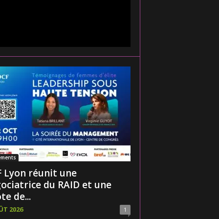
ements
 Lyon réunit une
ociatrice du RAID et une
te de...
ÛT 2026
1