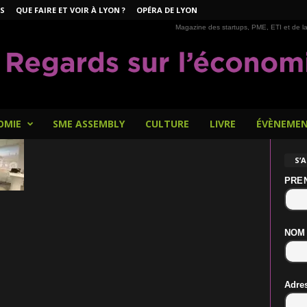
S
QUE FAIRE ET VOIR À LYON ?
OPÉRA DE LYON
Magazine des startups, PME, ETI et de la
OMIE
SME ASSEMBLY
CULTURE
LIVRE
ÉVÈNEME
S’
PRE
NOM
Adre