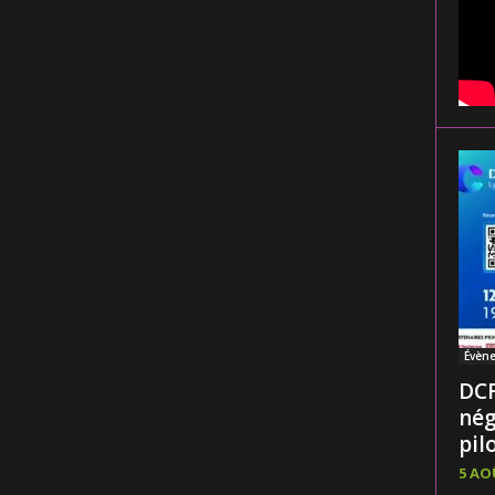
Évèn
DCF
nég
pilo
5 AO