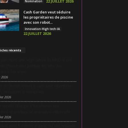
22 JUILLET 2026
Nomination
Cash Garden veut séduire
les propriétaires de piscine
avec son robot...
Innovation-High tech-IA
22 JUILLET 2026
icles récents
yon réunit une négociatrice du RAID et une
e de chasse pour partager les clés des
ions à fort enjeu
 2026
it du Design revient à Lyon pour rapprocher
n, innovation et entreprises
let 2026
i appelle l’Europe à transformer son
lence scientifique en puissance industrielle
let 2026
dulo mise 5 millions d’euros sur une nouvelle