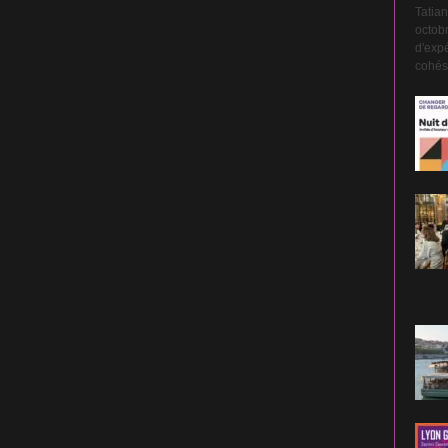
Tatian
octobr
d'expé
cohési