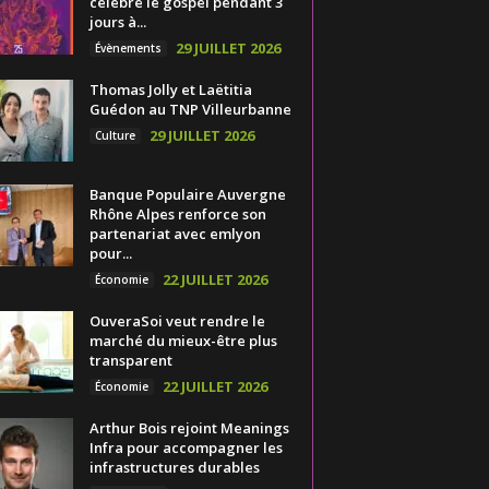
célèbre le gospel pendant 3
jours à...
29 JUILLET 2026
Évènements
Thomas Jolly et Laëtitia
Guédon au TNP Villeurbanne
29 JUILLET 2026
Culture
Banque Populaire Auvergne
Rhône Alpes renforce son
partenariat avec emlyon
pour...
22 JUILLET 2026
Économie
OuveraSoi veut rendre le
marché du mieux-être plus
transparent
22 JUILLET 2026
Économie
Arthur Bois rejoint Meanings
Infra pour accompagner les
infrastructures durables