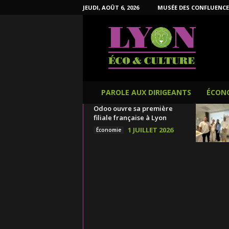
JEUDI, AOÛT 6, 2026
MUSÉE DES CONFLUENCE
L
y
o
n
É
c
o
PAROLE AUX DIRIGEANTS
ÉCON
e
Odoo ouvre sa première
t
filiale française à Lyon
C
1 JUILLET 2026
Économie
u
l
t
u
r
e