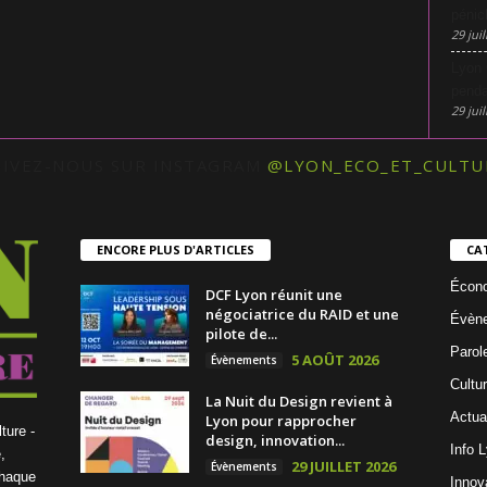
pénic
29 juil
Lyon 
penda
29 juil
UIVEZ-NOUS SUR INSTAGRAM
@LYON_ECO_ET_CULTU
ENCORE PLUS D'ARTICLES
CA
Écon
DCF Lyon réunit une
négociatrice du RAID et une
Évèn
pilote de...
Parol
5 AOÛT 2026
Évènements
Cultu
La Nuit du Design revient à
Actua
Lyon pour rapprocher
ture -
design, innovation...
Info 
,
29 JUILLET 2026
Évènements
chaque
Innov