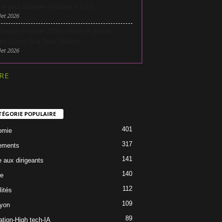
he pour changer d’échelle à Lyon
let 2026
Gospel Festival 2026 célèbre le gospel
nt 3 jours à la Salle Molière
let 2026
RE
TÉGORIE POPULAIRE
401
omie
317
ements
141
e aux dirigeants
140
re
112
lités
109
Lyon
89
ation-High tech-IA