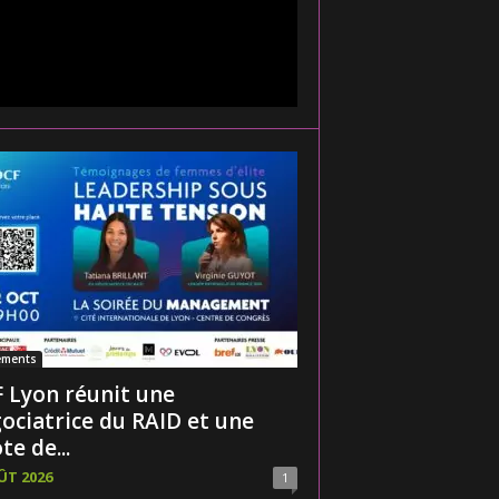
ements
 Lyon réunit une
ociatrice du RAID et une
te de...
ÛT 2026
1