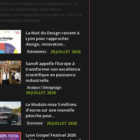
a Brillant et Virginie Guyot interviendront le 12
e à Lyon pour partager leurs retours
rience sur le leadership, la gestion de crise et la
on d'équipe. Inscription
La Nuit du Design revient à
Lyon pour rapprocher
design, innovation...
29 JUILLET 2026
Évènements
Sanofi appelle l’Europe à
transformer son excellence
scientifique en puissance
industrielle
Analyse / Décryptage
29 JUILLET 2026
Le Modulo mise 5 millions
d’euros sur une nouvelle
péniche pour...
29 JUILLET 2026
Économie
Lyon Gospel Festival 2026