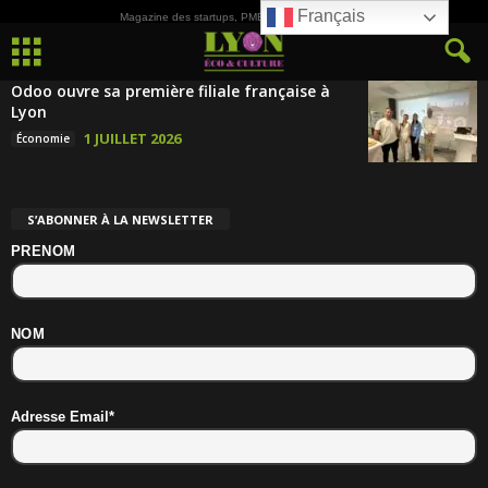
Français
Magazine des startups, PME, ETI et de la Culture
Odoo ouvre sa première filiale française à
Lyon
1 JUILLET 2026
Économie
S’ABONNER À LA NEWSLETTER
PRENOM
NOM
Adresse Email*