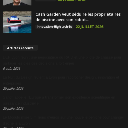
Cash Garden veut séduire les propriétaires
de piscine avec son robot...
22 JUILLET 2026
Innovation-High tech-IA
Articles récents
DCF Lyon réunit une négociatrice du RAID et une pilote de chasse pour
partager les clés des décisions à fort enjeu
5 août 2026
La Nuit du Design revient à Lyon pour rapprocher design, innovation et
entreprises
29 juillet 2026
Sanofi appelle l’Europe à transformer son excellence scientifique en
puissance industrielle
29 juillet 2026
Le Modulo mise 5 millions d’euros sur une nouvelle péniche pour changer
d’échelle à Lyon