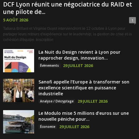
DCF Lyon réunit une négociatrice du RAID et
une pilote de...
5 AOÛT 2026
1
Tatiana Brillant et Virginie Guyot interviendront le 12 octobre à Lyon pour
partager leurs retours d'expérience sur le leadership, la gestion de crise et la
cohésion d'équipe. Inscription
La Nuit du Design revient à Lyon pour
rapprocher design, innovation...
29 JUILLET 2026
Évènements
Sanofi appelle l’Europe à transformer son
excellence scientifique en puissance
industrielle
29 JUILLET 2026
Analyse / Décryptage
Le Modulo mise 5 millions d’euros sur une
nouvelle péniche pour...
29 JUILLET 2026
Économie