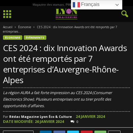
Français
Magazine des startups, PME, ETI et de la Culture
Accueil
Économie
CES 2024 : dix Innovation Awards ont été remportés par 7
entreprises...
ÉCONOMIE
ÉVÈNEMENTS
CES 2024 : dix Innovation Awards
ont été remportés par 7
entreprises d’Auvergne-Rhône-
Alpes
La région AURA a fait forte impression au CES 2024 (Consumer
Electronics Show). Plusieurs entreprises ont su tirer profit des
opportunités d'affaires.
24 JANVIER 2024
Par
Rédac Magazine Lyon Éco & Culture
-
DATE MODIFIÉE: 26 JANVIER 2024
0