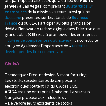
ont participé au CES 2024, qui a eu lieu du
9 au 12
janvier à Las Vegas
, comprenant
38 startups
,
31
entreprises
de la mission visiteurs, ainsi qu’une
douzaine
présentes sur les stands de
Business
France
ou du CEA. Participer au plus grand salon
dédié à l’innovation technologique dans l’électronique
grand public (
CES
) vise à promouvoir les entreprises
«
dotées de compétences distinctives
« . La collectivité
souligne également l’importance de «
tester et
développer des flux commerciaux »
.
AGIGA
Thématique : Product design & manufacturing
Les stocks excédentaires de composants
électroniques coûtent 1% du C.A des EMS.
AGIGA
est une entreprise à mission. La start-up
française propose aux industriels :
– De vendre leurs excédents de stocks