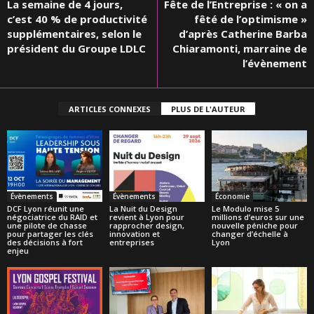
La semaine de 4 jours,
Fête de l’Entreprise : « on a
c’est 40 % de productivité
fêté de l’optimisme »
supplémentaires, selon le
d’après Catherine Barba
président du Groupe LDLC
Chiaramonti, marraine de
l’évènement
ARTICLES CONNEXES
PLUS DE L'AUTEUR
Évènements
Évènements
Économie
DCF Lyon réunit une
La Nuit du Design
Le Modulo mise 5
négociatrice du RAID et
revient à Lyon pour
millions d’euros sur une
une pilote de chasse
rapprocher design,
nouvelle péniche pour
pour partager les clés
innovation et
changer d’échelle à
des décisions à fort
entreprises
Lyon
enjeu