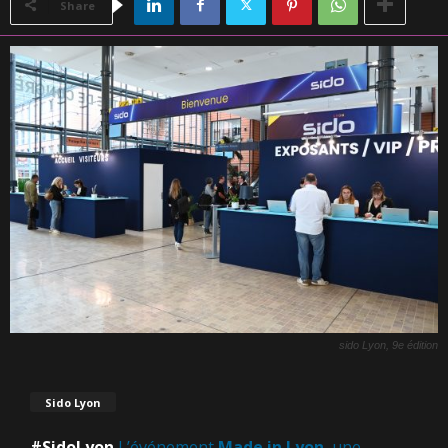
Share
sido Lyon, 9e édition
Sido Lyon
#SidoLyon
L’événement
Made in Lyon
, une