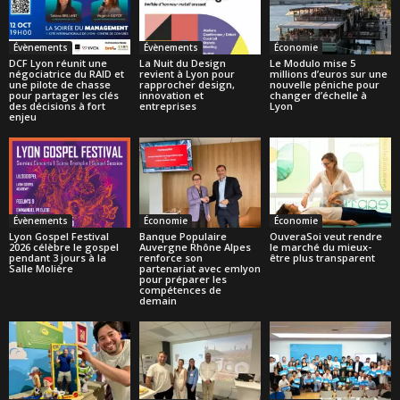
Évènements
Évènements
Économie
DCF Lyon réunit une
La Nuit du Design
Le Modulo mise 5
négociatrice du RAID et
revient à Lyon pour
millions d’euros sur une
une pilote de chasse
rapprocher design,
nouvelle péniche pour
pour partager les clés
innovation et
changer d’échelle à
des décisions à fort
entreprises
Lyon
enjeu
Évènements
Économie
Économie
Lyon Gospel Festival
Banque Populaire
OuveraSoi veut rendre
2026 célèbre le gospel
Auvergne Rhône Alpes
le marché du mieux-
pendant 3 jours à la
renforce son
être plus transparent
Salle Molière
partenariat avec emlyon
pour préparer les
compétences de
demain