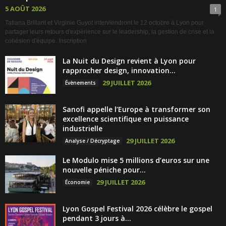
5 AOÛT 2026
1
Tatiana Brillant et Virginie Guyot interviendront le 12 octobre à Lyon pour
partager leurs retours d'expérience sur le leadership, la gestion de crise et la
cohésion d'équipe. Inscription
La Nuit du Design revient à Lyon pour
rapprocher design, innovation...
29 JUILLET 2026
Évènements
Sanofi appelle l’Europe à transformer son
excellence scientifique en puissance
industrielle
29 JUILLET 2026
Analyse / Décryptage
Le Modulo mise 5 millions d’euros sur une
nouvelle péniche pour...
29 JUILLET 2026
Économie
Lyon Gospel Festival 2026 célèbre le gospel
pendant 3 jours à...