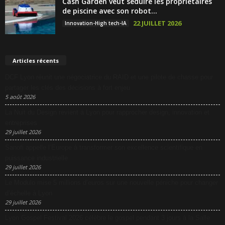
Cash Garden veut séduire les propriétaires
de piscine avec son robot...
22 JUILLET 2026
Innovation-High tech-IA
Articles récents
DCF Lyon réunit une négociatrice du RAID et une pilote de chasse pour
partager les clés des décisions à fort enjeu
5 août 2026
La Nuit du Design revient à Lyon pour rapprocher design, innovation et
entreprises
29 juillet 2026
Sanofi appelle l’Europe à transformer son excellence scientifique en
puissance industrielle
29 juillet 2026
Le Modulo mise 5 millions d’euros sur une nouvelle péniche pour changer
d’échelle à Lyon
29 juillet 2026
Lyon Gospel Festival 2026 célèbre le gospel pendant 3 jours à la Salle