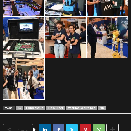
TAGS
IA
ROBOTIQUE
SIDO LYON
TECHNOLOGIES IOT
XR
Share