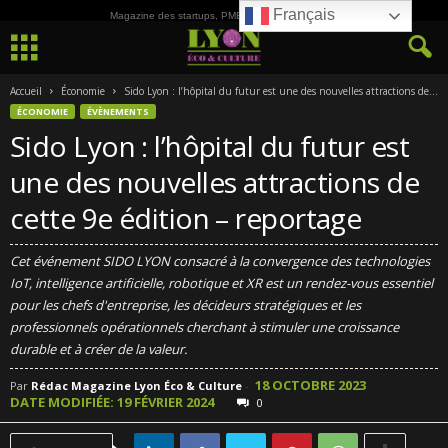
Français
Magazine des startups, PME, ETI et de la Culture
Accueil
Économie
Sido Lyon : l’hôpital du futur est une des nouvelles attractions de...
ÉCONOMIE
ÉVÈNEMENTS
Sido Lyon : l’hôpital du futur est
une des nouvelles attractions de
cette 9e édition – reportage
Cet événement SIDO LYON consacré à la convergence des technologies
IoT, intelligence artificielle, robotique et XR est un rendez-vous essentiel
pour les chefs d'entreprise, les décideurs stratégiques et les
professionnels opérationnels cherchant à stimuler une croissance
durable et à créer de la valeur.
18 OCTOBRE 2023
Par
Rédac Magazine Lyon Éco & Culture
-
DATE MODIFIÉE: 19 FÉVRIER 2024
0