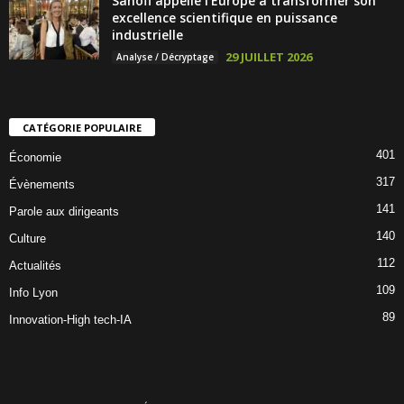
Sanofi appelle l’Europe à transformer son
excellence scientifique en puissance
industrielle
29 JUILLET 2026
Analyse / Décryptage
CATÉGORIE POPULAIRE
401
Économie
317
Évènements
141
Parole aux dirigeants
140
Culture
112
Actualités
109
Info Lyon
89
Innovation-High tech-IA