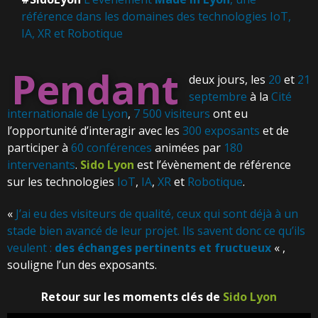
référence dans les domaines des technologies IoT,
IA, XR et Robotique
Pendant
deux jours, les
20
et
21
septembre
à la
Cité
internationale de Lyon
,
7 500 visiteurs
ont eu
l’opportunité d’interagir avec les
300 exposants
et de
participer à
60 conférences
animées par
180
intervenants
.
Sido Lyon
est l’évènement de référence
sur les technologies
IoT
,
IA
,
XR
et
Robotique
.
«
J’ai eu des visiteurs de qualité, ceux qui sont déjà à un
stade bien avancé de leur projet. Ils savent donc ce qu’ils
veulent :
des échanges pertinents et fructueux
« ,
souligne l’un des exposants.
Retour sur les moments clés de
Sido Lyon