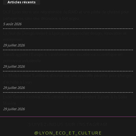
Articles récents
DCF Lyon réunit une négociatrice du RAID et une pilote de chasse pour
partager les clés des décisions à fort enjeu
5 août 2026
La Nuit du Design revient à Lyon pour rapprocher design, innovation et
entreprises
29 juillet 2026
Sanofi appelle l’Europe à transformer son excellence scientifique en
puissance industrielle
29 juillet 2026
Le Modulo mise 5 millions d’euros sur une nouvelle péniche pour changer
d’échelle à Lyon
29 juillet 2026
Lyon Gospel Festival 2026 célèbre le gospel pendant 3 jours à la Salle
Molière
29 juillet 2026
SUIVEZ-NOUS SUR INSTAGRAM
@LYON_ECO_ET_CULTURE