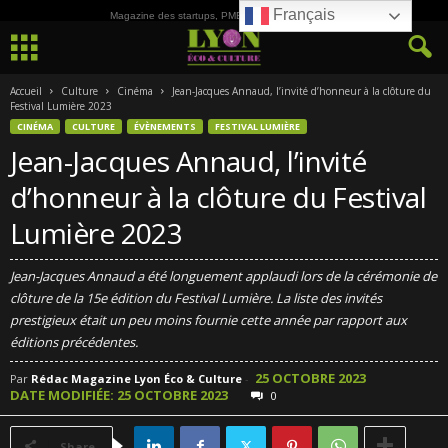
Français
Magazine des startups, PME, ETI et de la Culture
Accueil
Culture
Cinéma
Jean-Jacques Annaud, l’invité d’honneur à la clôture du
Festival Lumière 2023
CINÉMA
CULTURE
ÉVÈNEMENTS
FESTIVAL LUMIÈRE
Jean-Jacques Annaud, l’invité
d’honneur à la clôture du Festival
Lumière 2023
Jean-Jacques Annaud a été longuement applaudi lors de la cérémonie de
clôture de la 15e édition du Festival Lumière. La liste des invités
prestigieux était un peu moins fournie cette année par rapport aux
éditions précédentes.
25 OCTOBRE 2023
Par
Rédac Magazine Lyon Éco & Culture
-
DATE MODIFIÉE: 25 OCTOBRE 2023
0
Share