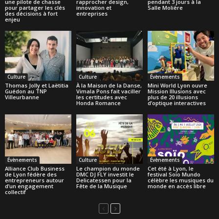
une pilote de chasse
rapprocher design,
pendant 3 jours à la
pour partager les clés
innovation et
Salle Molière
des décisions à fort
entreprises
enjeu
Culture
Culture
Évènements
Thomas Jolly et Laëtitia
À la Maison de la Danse,
Mini World Lyon ouvre
Guédon au TNP
Vimala Pons fait vaciller
Mission Illusions avec
Villeurbanne
les certitudes avec
plus de 20 illusions
Honda Romance
d’optique interactives
Évènements
Culture
Évènements
Alliance Club Business
Le champion du monde
Cet été à Lyon, le
de Lyon fédère des
DMC DJ FLY investit le
festival Soïo Mundo
entrepreneurs autour
Delicatessen pour la
célèbre les musiques du
d’un engagement
Fête de la Musique
monde en accès libre
collectif