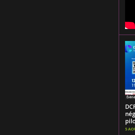
Évèn
DCF
nég
pilo
5 AO