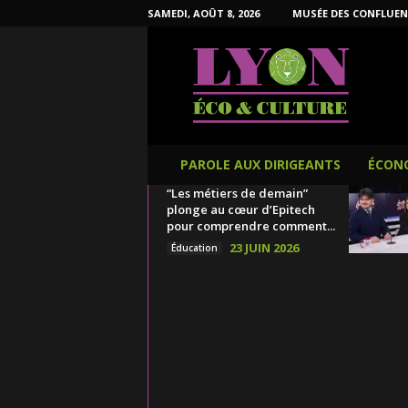
SAMEDI, AOÛT 8, 2026
MUSÉE DES CONFLUEN
L
y
o
n
É
c
o
PAROLE AUX DIRIGEANTS
ÉCON
e
“Les métiers de demain”
t
plonge au cœur d’Epitech
C
pour comprendre comment...
u
23 JUIN 2026
Éducation
l
t
u
r
e