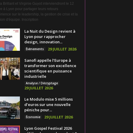
a Brillant et Virginie Guyot interviendront le 12
e à Lyon pour partager leurs retours
rience sur le leadership, la gestion de crise et la
on d'équipe. Inscription
La Nuit du Design revient à
Lyon pour rapprocher
design, innovation...
29 JUILLET 2026
Évènements
Sanofi appelle l’Europe à
transformer son excellence
scientifique en puissance
industrielle
Analyse / Décryptage
29 JUILLET 2026
Le Modulo mise 5 millions
d’euros sur une nouvelle
péniche pour...
29 JUILLET 2026
Économie
Lyon Gospel Festival 2026