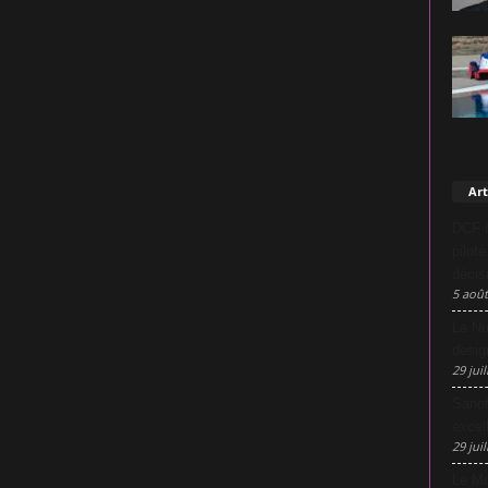
Art
DCF L
pilot
décis
5 août
La Nu
desig
29 juil
Sanof
excel
29 juil
Le Mo