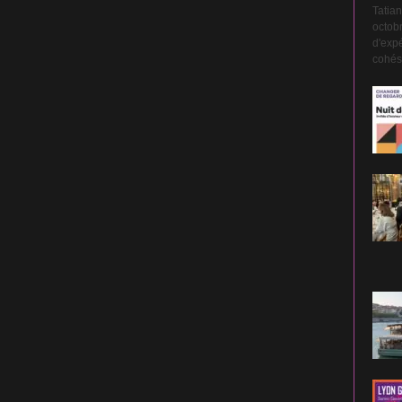
Tatian
octobr
d'expé
cohési