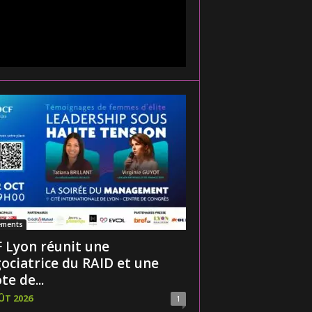
ements
 Lyon réunit une
ociatrice du RAID et une
te de...
ÛT 2026
1