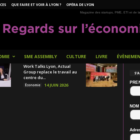
CES
QUE FAIRE ET VOIR À LYON ?
OPÉRA DE LYON
Magazine des startups, PME, ETI et de la
OMIE
SME ASSEMBLY
CULTURE
LIVRE
ÉVÈNEME
Work Talks Lyon, Actual
Group replace le travail au
S’
centre du...
PRE
14 JUIN 2026
Économie
NOM
Adre