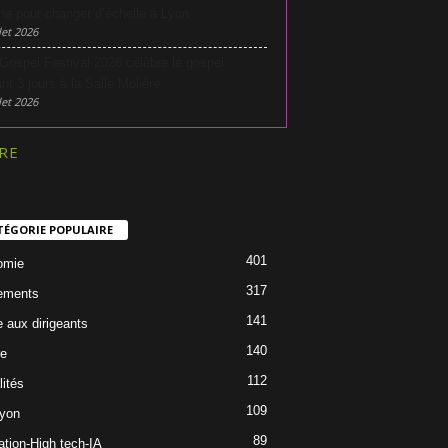
he pour changer d’échelle à Lyon
let 2026
Gospel Festival 2026 célèbre le gospel
nt 3 jours à la Salle Molière
let 2026
RE
TÉGORIE POPULAIRE
401
omie
317
ements
141
e aux dirigeants
140
re
112
lités
109
Lyon
89
ation-High tech-IA