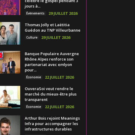
célèbre le gospel pendant 3
jours à...
29 JUILLET 2026
Évènements
Thomas Jolly et Laëtitia
Guédon au TNP Villeurbanne
29 JUILLET 2026
Culture
Banque Populaire Auvergne
Rhône Alpes renforce son
partenariat avec emlyon
pour...
22 JUILLET 2026
Économie
OuveraSoi veut rendre le
marché du mieux-être plus
transparent
22 JUILLET 2026
Économie
Arthur Bois rejoint Meanings
Infra pour accompagner les
infrastructures durables