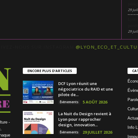
pénic
29 juil
Lyon 
penda
29 juil
UIVEZ-NOUS SUR INSTAGRAM
@LYON_ECO_ET_CULTU
ENCORE PLUS D'ARTICLES
CA
Écon
DCF Lyon réunit une
négociatrice du RAID et une
Évèn
pilote de...
Parol
5 AOÛT 2026
Évènements
Cultu
La Nuit du Design revient à
Actua
Lyon pour rapprocher
ture -
design, innovation...
Info 
,
29 JUILLET 2026
Évènements
chaque
Innov