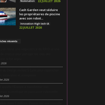
22 JUILLET 2026
Nomination
Cash Garden veut séduire
les propriétaires de piscine
avec son robot...
Innovation-High tech-IA
22 JUILLET 2026
icles récents
yon réunit une négociatrice du RAID et une
e de chasse pour partager les clés des
ions à fort enjeu
 2026
it du Design revient à Lyon pour rapprocher
n, innovation et entreprises
let 2026
i appelle l’Europe à transformer son
lence scientifique en puissance industrielle
let 2026
dulo mise 5 millions d’euros sur une nouvelle