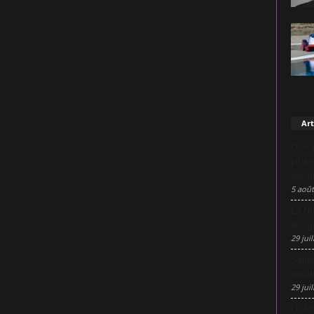
Art
DCF L
pilot
décis
5 août
La Nu
desig
29 juil
Sanof
excel
29 juil
Le Mo