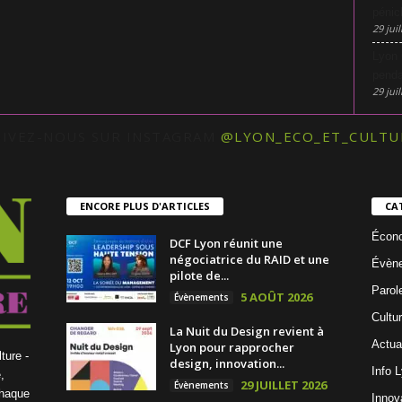
pénic
29 juil
Lyon 
penda
29 juil
UIVEZ-NOUS SUR INSTAGRAM
@LYON_ECO_ET_CULTU
ENCORE PLUS D'ARTICLES
CA
Écon
DCF Lyon réunit une
négociatrice du RAID et une
Évèn
pilote de...
Parol
5 AOÛT 2026
Évènements
Cultu
La Nuit du Design revient à
Actua
Lyon pour rapprocher
ture -
design, innovation...
Info 
,
29 JUILLET 2026
Évènements
chaque
Innov