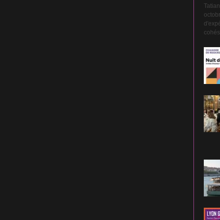
Tatian
octobr
d'expé
cohési