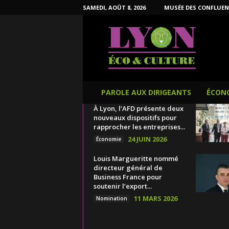
SAMEDI, AOÛT 8, 2026
MUSÉE DES CONFLUEN
L
y
o
n
É
c
o
PAROLE AUX DIRIGEANTS
ÉCON
e
À Lyon, l’AFD présente deux
t
nouveaux dispositifs pour
C
rapprocher les entreprises...
u
24 JUIN 2026
Économie
l
t
Louis Margueritte nommé
u
directeur général de
r
Business France pour
e
soutenir l’export...
11 MARS 2026
Nomination