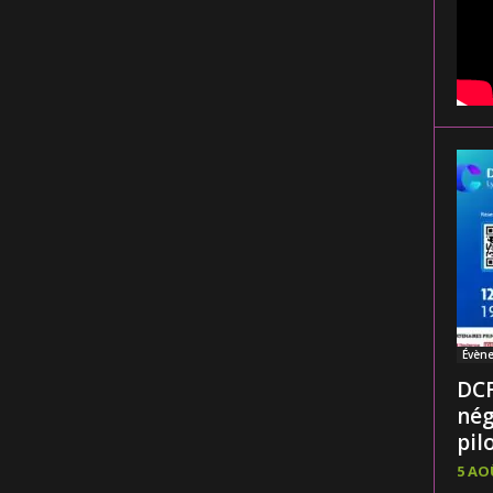
Évèn
DCF
nég
pilo
5 AO