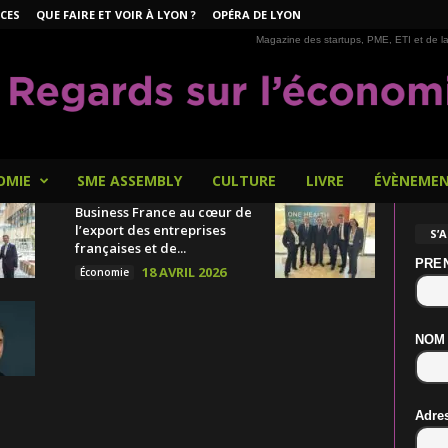
CES
QUE FAIRE ET VOIR À LYON ?
OPÉRA DE LYON
Magazine des startups, PME, ETI et de la
OMIE
SME ASSEMBLY
CULTURE
LIVRE
ÉVÈNEME
Business France au cœur de
l’export des entreprises
S’
françaises et de...
PRE
18 AVRIL 2026
Économie
NOM
Adre