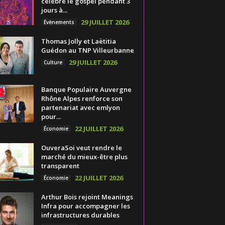
célèbre le gospel pendant 3
jours à...
29 JUILLET 2026
Évènements
Thomas Jolly et Laëtitia
Guédon au TNP Villeurbanne
29 JUILLET 2026
Culture
Banque Populaire Auvergne
Rhône Alpes renforce son
partenariat avec emlyon
pour...
22 JUILLET 2026
Économie
OuveraSoi veut rendre le
marché du mieux-être plus
transparent
22 JUILLET 2026
Économie
Arthur Bois rejoint Meanings
Infra pour accompagner les
infrastructures durables