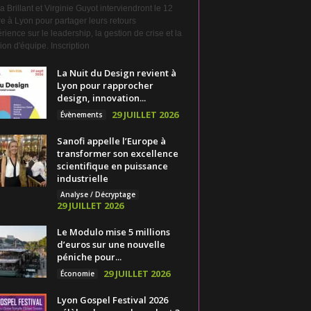
a Brillant et Virginie Guyot interviendront le 12
e à Lyon pour partager leurs retours
rience sur le leadership, la gestion de crise et la
on d'équipe. Inscription
La Nuit du Design revient à
Lyon pour rapprocher
design, innovation...
29 JUILLET 2026
Évènements
Sanofi appelle l’Europe à
transformer son excellence
scientifique en puissance
industrielle
Analyse / Décryptage
29 JUILLET 2026
Le Modulo mise 5 millions
d’euros sur une nouvelle
péniche pour...
29 JUILLET 2026
Économie
Lyon Gospel Festival 2026