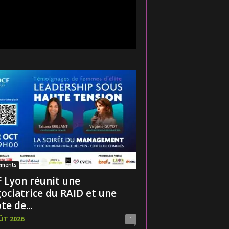
ements
 Lyon réunit une
ociatrice du RAID et une
te de...
ÛT 2026
1