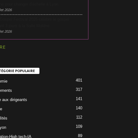
he pour changer d’échelle à Lyon
let 2026
Gospel Festival 2026 célèbre le gospel
nt 3 jours à la Salle Molière
let 2026
RE
TÉGORIE POPULAIRE
401
omie
317
ements
141
e aux dirigeants
140
re
112
lités
109
Lyon
89
ation-High tech-IA