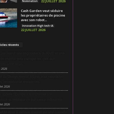
22 JUILLET 2026
Nomination
Cash Garden veut séduire
les propriétaires de piscine
avec son robot...
Innovation-High tech-IA
22 JUILLET 2026
icles récents
yon réunit une négociatrice du RAID et une
e de chasse pour partager les clés des
ions à fort enjeu
 2026
it du Design revient à Lyon pour rapprocher
n, innovation et entreprises
let 2026
i appelle l’Europe à transformer son
lence scientifique en puissance industrielle
let 2026
dulo mise 5 millions d’euros sur une nouvelle