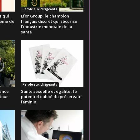
Parole aux dirigeants
e qui
Efor Group, le champion
stème de
français discret qui sécurise
l’industrie mondiale de la
santé
Parole aux dirigeants
rance
Santé sexuelle et égalité : le
utour
potentiel oublié du préservatif
féminin