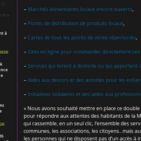
e 12
–
Marchés alimentaires locaux encore ouverts
,
 et la
–
Points de distribution de produits locaux
,
nt à
–
Cartes de tous les points de vente répertoriés
,
–
Sites en ligne pour commander directement ses
2026
 à
–
Services qui livrent à domicile ou qui apportent
ence
ce
–
Aides aux devoirs et des activités pour les enfan
–
Initiatives solidaires et des aides aux profession
ns
« Nous avons souhaité mettre en place ce double s
e
pour répondre aux attentes des habitants de la Mét
qui rassemble, en un seul clic, l’ensemble des servi
26
communes, les associations, les citoyens…mais a
26
les personnes qui ne disposent pas d’un accès à in