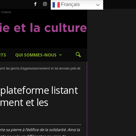
Français
 Culture
NTS
QUI SOMMES-NOUS
ant les points d’approvisionnement et les services près de
plateforme listant
ement et les
s
sa pierre à l’édifice de la solidarité. Ainsi la