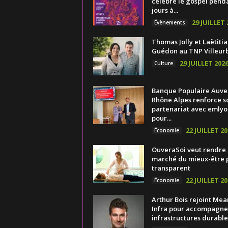
célèbre le gospel pend
jours à...
29 JUILLET 
Évènements
Thomas Jolly et Laëtitia
Guédon au TNP Villeur
29 JUILLET 202
Culture
Banque Populaire Auv
Rhône Alpes renforce s
partenariat avec emlyo
pour...
22 JUILLET 20
Économie
OuveraSoi veut rendre 
marché du mieux-être 
transparent
22 JUILLET 20
Économie
Arthur Bois rejoint Mea
Infra pour accompagner
infrastructures durable