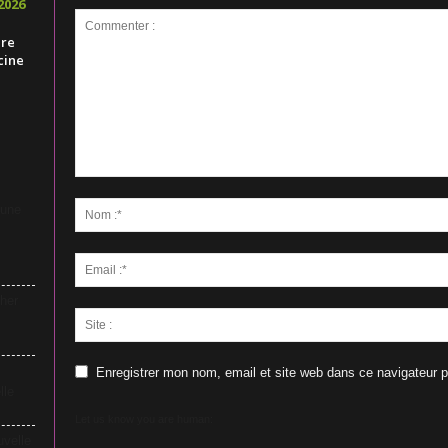
2026
ire
cine
 une
her
Enregistrer mon nom, email et site web dans ce navigateur p
lle
Let us know you are human:
uvelle