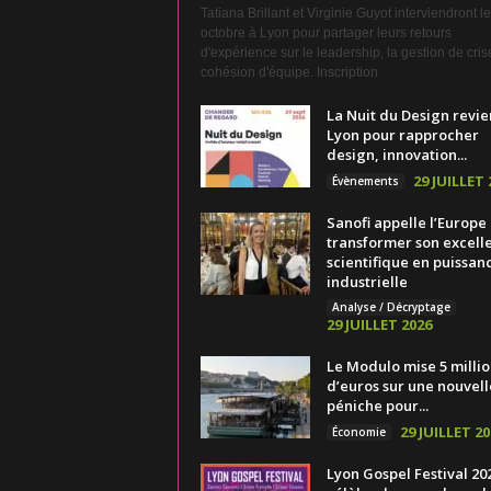
Tatiana Brillant et Virginie Guyot interviendront l
octobre à Lyon pour partager leurs retours
d'expérience sur le leadership, la gestion de crise
cohésion d'équipe. Inscription
La Nuit du Design revie
Lyon pour rapprocher
design, innovation...
29 JUILLET 
Évènements
Sanofi appelle l’Europe
transformer son excell
scientifique en puissan
industrielle
Analyse / Décryptage
29 JUILLET 2026
Le Modulo mise 5 millio
d’euros sur une nouvell
péniche pour...
29 JUILLET 20
Économie
Lyon Gospel Festival 20