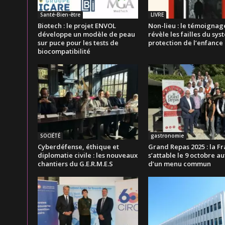
Santé-Bien-être
LIVRE
Biotech : le projet ENVOL
Non-lieu : le témoignag
développe un modèle de peau
révèle les failles du sy
sur puce pour les tests de
protection de l’enfance
biocompatibilité
SOCIÉTÉ
gastronomie
Cyberdéfense, éthique et
Grand Repas 2025 : la F
diplomatie civile : les nouveaux
s’attable le 9 octobre a
chantiers du G.E.R.M.E.S
d’un menu commun