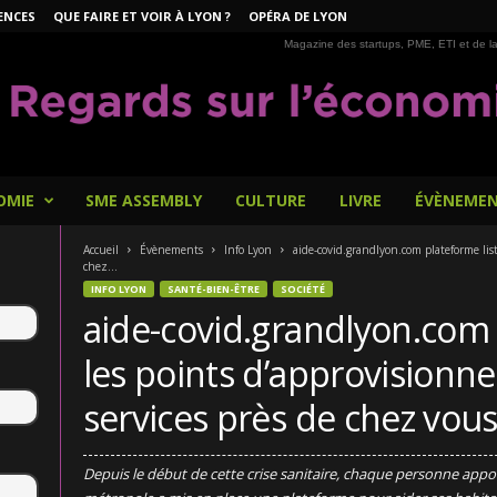
ENCES
QUE FAIRE ET VOIR À LYON ?
OPÉRA DE LYON
Magazine des startups, PME, ETI et de la
OMIE
SME ASSEMBLY
CULTURE
LIVRE
ÉVÈNEME
Accueil
Évènements
Info Lyon
aide-covid.grandlyon.com plateforme list
chez...
INFO LYON
SANTÉ-BIEN-ÊTRE
SOCIÉTÉ
aide-covid.grandlyon.com 
les points d’approvisionn
services près de chez vou
Depuis le début de cette crise sanitaire, chaque personne apporte 