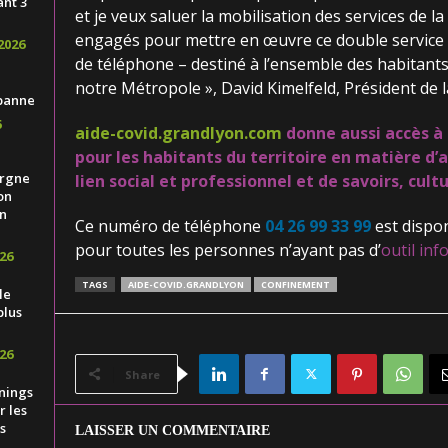
ant 3
et je veux saluer la mobilisation des services de 
engagés pour mettre en œuvre ce double service
2026
de téléphone – destiné à l’ensemble des habitan
notre Métropole », David Kimelfeld, Président de 
banne
6
aide-covid.grandlyon.com
donne aussi accès à 
pour les habitants du territoire en matière d’a
ergne
lien social et professionnel et de savoirs, cult
on
n
Ce numéro de téléphone
04 26 99 33 99
est dispon
pour toutes les personnes n’ayant pas d’
outil in
26
TAGS
AIDE-COVID.GRANDLYON
CONFINEMENT
le
plus
26
Share
nings
 les
s
LAISSER UN COMMENTAIRE