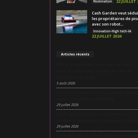
22 JUILLET 
Nomination
Cash Garden veut sédu
les propriétaires de pis
avec son robot...
Innovation-High tech-IA
22 JUILLET 2026
Articles récents
DCF Lyon réunit une négociatrice du RAID et
pilote de chasse pour partager les clés des
décisions à fort enjeu
5 août 2026
La Nuit du Design revient à Lyon pour rapproc
design, innovation et entreprises
29 juillet 2026
Sanofi appelle l’Europe à transformer son
excellence scientifique en puissance industrie
29 juillet 2026
Le Modulo mise 5 millions d’euros sur une no