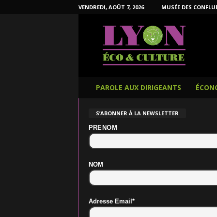
VENDREDI, AOÛT 7, 2026
MUSÉE DES CONFLU
L
y
o
n
É
c
o
PAROLE AUX DIRIGEANTS
ÉCON
e
t
S’ABONNER À LA NEWSLETTER
C
u
PRENOM
l
t
u
NOM
r
e
Adresse Email*