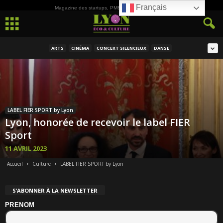
Français
Magazine des startups, PME, ETI et de la Culture
ARTS
CINÉMA
CONCERT SILENCIEUX
DANSE
LABEL FIER SPORT by Lyon
Lyon, honorée de recevoir le label FIER
Sport
11 AVRIL 2023
Accueil
Culture
LABEL FIER SPORT by Lyon
S’ABONNER À LA NEWSLETTER
PRENOM