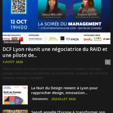
Évènements
DCF Lyon réunit une négociatrice du RAID et
une pilote de...
5 AOÛT 2026
1
Tatiana Brillant et Virginie Guyot interviendront le 12 octobre à Lyon pour
partager leurs retours d'expérience sur le leadership, la gestion de crise et la
cohésion d'équipe. Inscription
La Nuit du Design revient à Lyon pour
rapprocher design, innovation...
29 JUILLET 2026
Évènements
Sanofi appelle l’Europe à transformer son