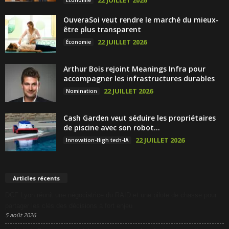
22 JUILLET 2026
Économie
OuveraSoi veut rendre le marché du mieux-
être plus transparent
22 JUILLET 2026
Économie
Arthur Bois rejoint Meanings Infra pour
accompagner les infrastructures durables
22 JUILLET 2026
Nomination
Cash Garden veut séduire les propriétaires
de piscine avec son robot...
22 JUILLET 2026
Innovation-High tech-IA
Articles récents
DCF Lyon réunit une négociatrice du RAID et une pilote de chasse pour
partager les clés des décisions à fort enjeu
5 août 2026