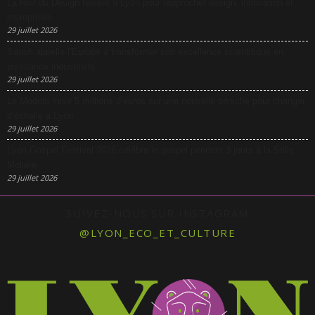
La Nuit du Design revient à Lyon pour rapprocher design, innovation et
entreprises
29 juillet 2026
Sanofi appelle l’Europe à transformer son excellence scientifique en
puissance industrielle
29 juillet 2026
Le Modulo mise 5 millions d’euros sur une nouvelle péniche pour changer
d’échelle à Lyon
29 juillet 2026
Lyon Gospel Festival 2026 célèbre le gospel pendant 3 jours à la Salle
Molière
29 juillet 2026
SUIVEZ-NOUS SUR INSTAGRAM
@LYON_ECO_ET_CULTURE