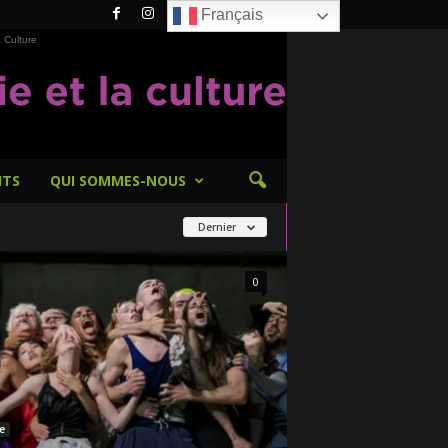
Français
 Culture
NTS
QUI SOMMES-NOUS
Dernier
0
e