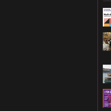
cohési