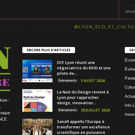
penda
29 juil
UIVEZ-NOUS SUR INSTAGRAM
@LYON_ECO_ET_CULTU
ENCORE PLUS D'ARTICLES
CA
Écon
DCF Lyon réunit une
négociatrice du RAID et une
Évèn
pilote de...
Parol
5 AOÛT 2026
Évènements
Cultu
La Nuit du Design revient à
Actua
Lyon pour rapprocher
ture -
design, innovation...
Info 
,
29 JUILLET 2026
Évènements
chaque
Innov
ENCE
Sanofi appelle l’Europe à
transformer son excellence
scientifique en puissance