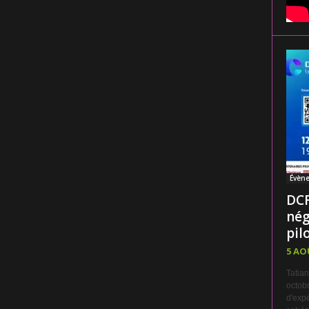
Évèn
DCF
nég
pilo
5 AO
Tatian
octobr
d'expé