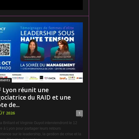
ements
 Lyon réunit une
ociatrice du RAID et une
te de...
ÛT 2026
1
a Brillant et Virginie Guyot interviendront le 12
e à Lyon pour partager leurs retours
rience sur le leadership, la gestion de crise et la