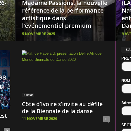
26-
Madame Passions, la nouvelle
(LA
référence de la performance
Nat
artistique dans
enf
l’événementiel premium
Da
5 NOVEMBRE 2025
9 AVR
S’
PRE
NOM
danse
Côte d’Ivoire s’invite au défilé
Adre
de la Biennale de la danse
est
11 NOVEMBRE 2020
0
SECT
0