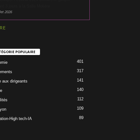
nt 3 jours à la Salle Molière
let 2026
RE
TÉGORIE POPULAIRE
401
omie
317
ements
141
e aux dirigeants
140
re
112
lités
109
Lyon
89
ation-High tech-IA