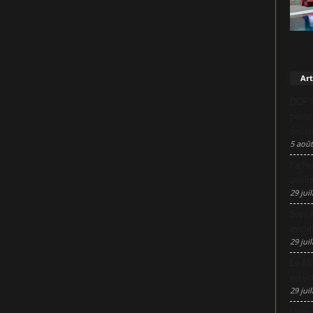
Art
DCF L
pilot
décis
5 août
La Nu
desig
29 juil
Sanof
excel
29 juil
Le Mo
pénic
29 juil
Lyon 