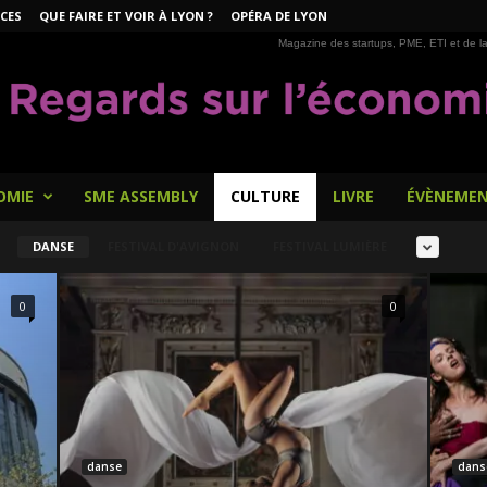
CES
QUE FAIRE ET VOIR À LYON ?
OPÉRA DE LYON
Magazine des startups, PME, ETI et de la
OMIE
SME ASSEMBLY
CULTURE
LIVRE
ÉVÈNEME
DANSE
FESTIVAL D'AVIGNON
FESTIVAL LUMIÈRE
0
0
danse
dans