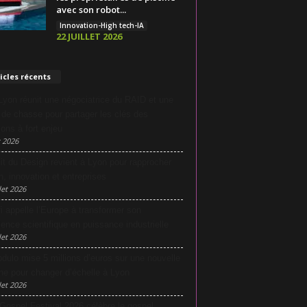
avec son robot...
Innovation-High tech-IA
22 JUILLET 2026
icles récents
yon réunit une négociatrice du RAID et une
e de chasse pour partager les clés des
ions à fort enjeu
 2026
it du Design revient à Lyon pour rapprocher
n, innovation et entreprises
let 2026
i appelle l’Europe à transformer son
lence scientifique en puissance industrielle
let 2026
dulo mise 5 millions d’euros sur une nouvelle
he pour changer d’échelle à Lyon
let 2026
Gospel Festival 2026 célèbre le gospel