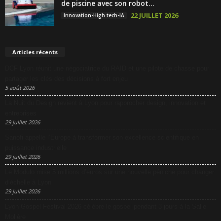
de piscine avec son robot...
22 JUILLET 2026
Innovation-High tech-IA
Articles récents
DCF Lyon réunit une négociatrice du RAID et une pilote de chasse pour
partager les clés des décisions à fort enjeu
5 août 2026
La Nuit du Design revient à Lyon pour rapprocher design, innovation et
entreprises
29 juillet 2026
Sanofi appelle l’Europe à transformer son excellence scientifique en
puissance industrielle
29 juillet 2026
Le Modulo mise 5 millions d’euros sur une nouvelle péniche pour changer
d’échelle à Lyon
29 juillet 2026
Lyon Gospel Festival 2026 célèbre le gospel pendant 3 jours à la Salle
Molière