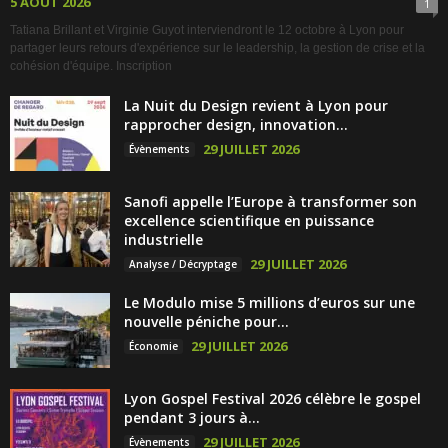
5 AOÛT 2026
1
Tatiana Brillant et Virginie Guyot interviendront le 12 octobre à Lyon pour
partager leurs retours d'expérience sur le leadership, la gestion de crise et la
cohésion d'équipe. Inscription
La Nuit du Design revient à Lyon pour
rapprocher design, innovation...
29 JUILLET 2026
Évènements
Sanofi appelle l’Europe à transformer son
excellence scientifique en puissance
industrielle
29 JUILLET 2026
Analyse / Décryptage
Le Modulo mise 5 millions d’euros sur une
nouvelle péniche pour...
29 JUILLET 2026
Économie
Lyon Gospel Festival 2026 célèbre le gospel
pendant 3 jours à...
29 JUILLET 2026
Évènements