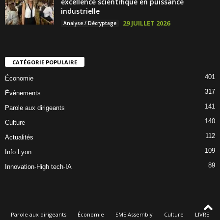
excellence scientifique en puissance
industrielle
29 JUILLET 2026
Analyse / Décryptage
CATÉGORIE POPULAIRE
401
Économie
317
Évènements
141
Parole aux dirigeants
140
Culture
112
Actualités
109
Info Lyon
89
Innovation-High tech-IA
Parole aux dirigeants
Économie
SME Assembly
Culture
LIVRE