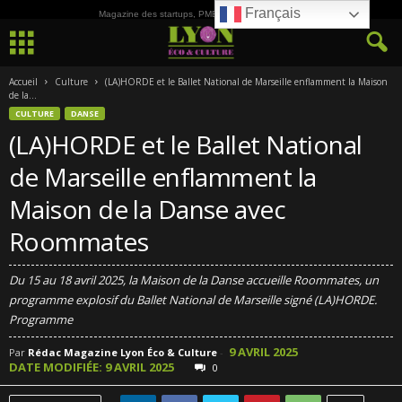
Français
Magazine des startups, PME, ETI et de la Culture
Accueil
Culture
(LA)HORDE et le Ballet National de Marseille enflamment la Maison
de la...
CULTURE
DANSE
(LA)HORDE et le Ballet National
de Marseille enflamment la
Maison de la Danse avec
Roommates
Du 15 au 18 avril 2025, la Maison de la Danse accueille Roommates, un
programme explosif du Ballet National de Marseille signé (LA)HORDE.
Programme
9 AVRIL 2025
Par
Rédac Magazine Lyon Éco & Culture
-
DATE MODIFIÉE: 9 AVRIL 2025
0