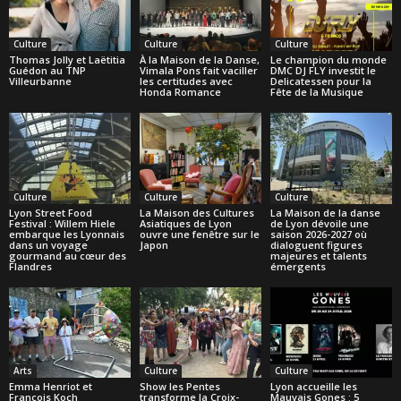
Culture
Culture
Culture
Thomas Jolly et Laëtitia
À la Maison de la Danse,
Le champion du monde
Guédon au TNP
Vimala Pons fait vaciller
DMC DJ FLY investit le
Villeurbanne
les certitudes avec
Delicatessen pour la
Honda Romance
Fête de la Musique
Culture
Culture
Culture
Lyon Street Food
La Maison des Cultures
La Maison de la danse
Festival : Willem Hiele
Asiatiques de Lyon
de Lyon dévoile une
embarque les Lyonnais
ouvre une fenêtre sur le
saison 2026-2027 où
dans un voyage
Japon
dialoguent figures
gourmand au cœur des
majeures et talents
Flandres
émergents
Arts
Culture
Culture
Emma Henriot et
Show les Pentes
Lyon accueille les
François Koch
transforme la Croix-
Mauvais Gones : 5