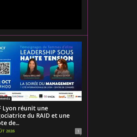
ements
 Lyon réunit une
ociatrice du RAID et une
te de...
ÛT 2026
1