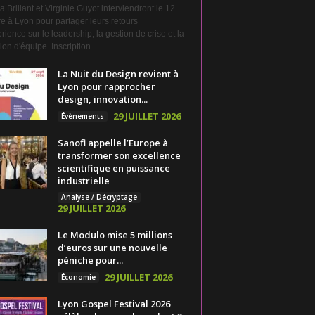
a Brillant et Virginie Guyot interviendront le 12
e à Lyon pour partager leurs retours
rience sur le leadership, la gestion de crise et la
on d'équipe. Inscription
La Nuit du Design revient à
Lyon pour rapprocher
design, innovation...
29 JUILLET 2026
Évènements
Sanofi appelle l’Europe à
transformer son excellence
scientifique en puissance
industrielle
Analyse / Décryptage
29 JUILLET 2026
Le Modulo mise 5 millions
d’euros sur une nouvelle
péniche pour...
29 JUILLET 2026
Économie
Lyon Gospel Festival 2026