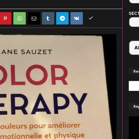
SECT
Re
Reg