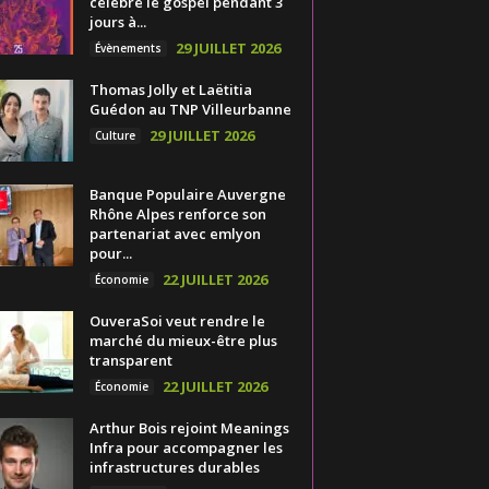
célèbre le gospel pendant 3
jours à...
29 JUILLET 2026
Évènements
Thomas Jolly et Laëtitia
Guédon au TNP Villeurbanne
29 JUILLET 2026
Culture
Banque Populaire Auvergne
Rhône Alpes renforce son
partenariat avec emlyon
pour...
22 JUILLET 2026
Économie
OuveraSoi veut rendre le
marché du mieux-être plus
transparent
22 JUILLET 2026
Économie
Arthur Bois rejoint Meanings
Infra pour accompagner les
infrastructures durables