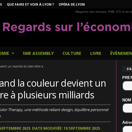
S
QUE FAIRE ET VOIR À LYON ?
OPÉRA DE LYON
Magazine des startups, PME, ETI et de la
OMIE
SME ASSEMBLY
CULTURE
LIVRE
ÉVÈNEME
vient un marché du bien-être à...
S’
PRE
and la couleur devient un
e à plusieurs milliards
NOM
Color Therapy, une méthode reliant design, équilibre personnel
e
Adre
 SEPTEMBRE 2025
DATE MODIFIÉE: 10 SEPTEMBRE 2025