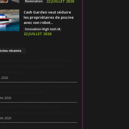
22 JUILLET 2026
Nomination
Cash Garden veut séduire
les propriétaires de piscine
avec son robot...
Innovation-High tech-IA
22 JUILLET 2026
icles récents
yon réunit une négociatrice du RAID et une
e de chasse pour partager les clés des
ions à fort enjeu
 2026
it du Design revient à Lyon pour rapprocher
n, innovation et entreprises
let 2026
i appelle l’Europe à transformer son
lence scientifique en puissance industrielle
let 2026
dulo mise 5 millions d’euros sur une nouvelle