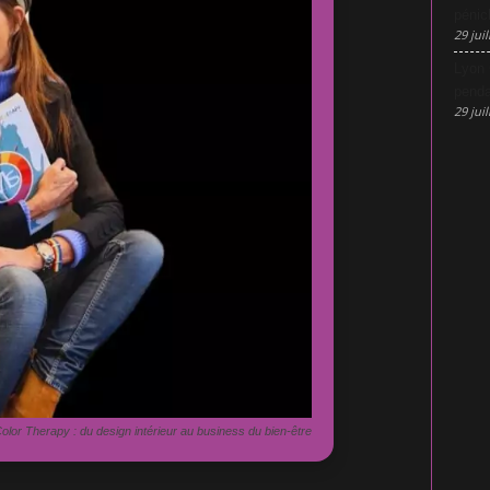
pénic
29 juil
Lyon 
penda
29 juil
olor Therapy : du design intérieur au business du bien-être