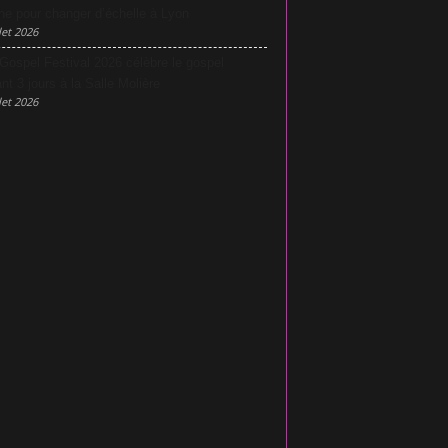
he pour changer d’échelle à Lyon
let 2026
Gospel Festival 2026 célèbre le gospel
nt 3 jours à la Salle Molière
let 2026