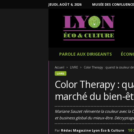
JEUDI, AOÛT 6, 2026
MUSÉE DES CONFLUENCE
L
y
o
n
É
c
o
PAROLE AUX DIRIGEANTS
ÉCON
e
t
Accueil
LIVRE
Color Therapy : quand la couleur de
C
LIVRE
u
Color Therapy : qu
l
t
marché du bien-êtr
u
r
e
Mariane Sauzet réinvente la couleur avec la 
et business global du mieux-être. Décryptag
10
Par
Rédac Magazine Lyon Éco & Culture
-