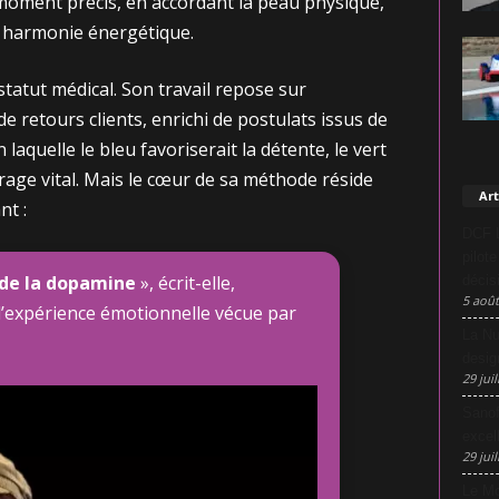
moment précis, en accordant la peau physique,
e harmonie énergétique.
tatut médical. Son travail repose sur
e retours clients, enrichi de postulats issus de
laquelle le bleu favoriserait la détente, le vert
rage vital. Mais le cœur de sa méthode réside
Art
nt :
DCF L
pilot
de la dopamine
», écrit-elle,
décis
5 août
 l’expérience émotionnelle vécue par
La Nu
desig
29 juil
Sanof
excel
29 juil
Le Mo