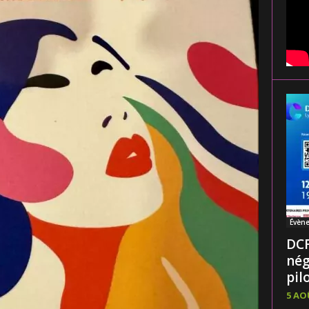
Évèn
DCF
nég
pilo
5 AO