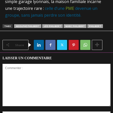
simple garage lyonnais, la maison familiale incarne
une trajectoire rare :
celle d’une
PME
devenue un
groupe, sans jamais perdre son identité.
TAGS
ADOLPHE PHILIBERT
LÉO PHILIBERT
MARC PHILIBERT
PHILIBERT
Share
LAISSER UN COMMENTAIRE