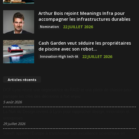
Arthur Bois rejoint Meanings Infra pour
accompagner les infrastructures durables
22 JUILLET 2026
Nomination
Cash Garden veut séduire les propriétaires
de piscine avec son robot...
22 JUILLET 2026
Innovation-High tech-IA
Articles récents
DCF Lyon réunit une négociatrice du RAID et une pilote de chasse pour
partager les clés des décisions à fort enjeu
5 août 2026
La Nuit du Design revient à Lyon pour rapprocher design, innovation et
entreprises
29 juillet 2026
Sanofi appelle l’Europe à transformer son excellence scientifique en