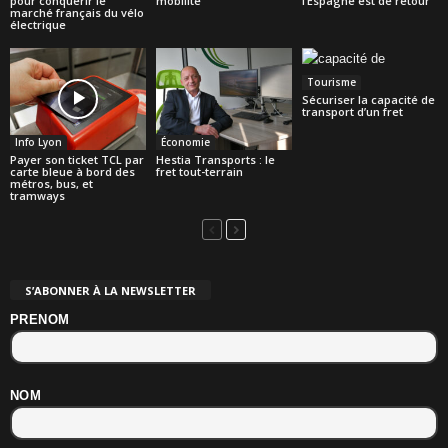
pour conquérir le
mobilité
l’Espagne est de retour
marché français du vélo
électrique
Tourisme
Sécuriser la capacité de
transport d’un fret
Info Lyon
Économie
Payer son ticket TCL par
Hestia Transports : le
carte bleue à bord des
fret tout-terrain
métros, bus, et
tramways
S’ABONNER À LA NEWSLETTER
PRENOM
NOM