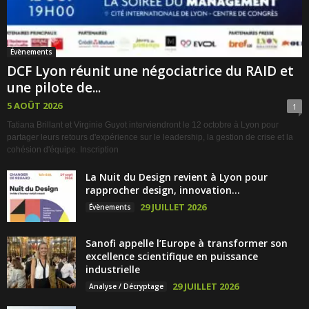
Évènements
DCF Lyon réunit une négociatrice du RAID et
une pilote de...
5 AOÛT 2026
1
Tatiana Brillant et Virginie Guyot interviendront le 12 octobre à Lyon pour
partager leurs retours d'expérience sur le leadership, la gestion de crise et la
cohésion d'équipe. Inscription
La Nuit du Design revient à Lyon pour
rapprocher design, innovation...
29 JUILLET 2026
Évènements
Sanofi appelle l’Europe à transformer son
excellence scientifique en puissance
industrielle
29 JUILLET 2026
Analyse / Décryptage