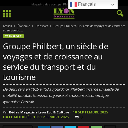
Français
Magazine des startups, PME, ETI et de la Culture
Accueil
Économie
Transport
Groupe Philibert, un siècle de voyages et de croissance
au service du...
TRANSPORT
Groupe Philibert, un siècle de
voyages et de croissance au
service du transport et du
tourisme
De deux cars en 1925 à 463 aujourd’hui, Philibert incarne un siècle de
mobilité durable, tourisme organisé et croissance économique
lyonnaise. Portrait
10 SEPTEMBRE 2025
Par
Rédac Magazine Lyon Éco & Culture
-
DATE MODIFIÉE: 10 SEPTEMBRE 2025
0