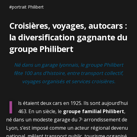
#portrait Philibert
Croisières, voyages, autocars :
la diversification gagnante du
groupe Philibert
Né dans un garage lyonnais, le groupe Philibert
fête 100 ans d’histoire, entre transport collectif,
voyages organisés et services croisières.
I
ls étaient deux cars en 1925. Ils sont aujourd’hui
463. En un siècle, le
groupe familial Philibert
,
né dans un modeste garage du 7ᵉ arrondissement de
Lyon, s’est imposé comme un acteur régional devenu
national, mêlant transport public, tourisme organisé