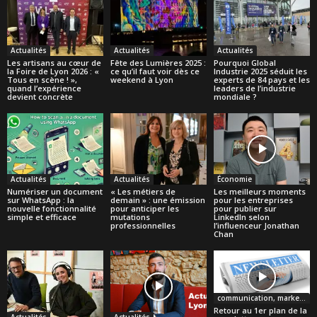
Actualités
Actualités
Actualités
Les artisans au cœur de
Fête des Lumières 2025 :
Pourquoi Global
la Foire de Lyon 2026 : «
ce qu’il faut voir dès ce
Industrie 2025 séduit les
Tous en scène ! »,
weekend à Lyon
experts de 84 pays et les
quand l’expérience
leaders de l’industrie
devient concrète
mondiale ?
Actualités
Actualités
Économie
Numériser un document
« Les métiers de
Les meilleurs moments
sur WhatsApp : la
demain » : une émission
pour les entreprises
nouvelle fonctionnalité
pour anticiper les
pour publier sur
simple et efficace
mutations
LinkedIn selon
professionnelles
l’influenceur Jonathan
Chan
communication, marketing
Retour au 1er plan de la