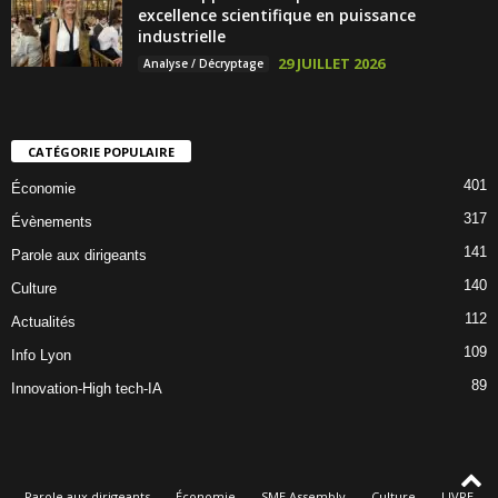
excellence scientifique en puissance
industrielle
29 JUILLET 2026
Analyse / Décryptage
CATÉGORIE POPULAIRE
401
Économie
317
Évènements
141
Parole aux dirigeants
140
Culture
112
Actualités
109
Info Lyon
89
Innovation-High tech-IA
Parole aux dirigeants
Économie
SME Assembly
Culture
LIVRE