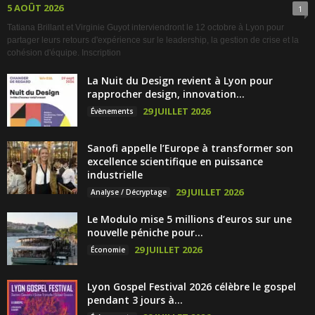
5 AOÛT 2026
1
Tatiana Brillant et Virginie Guyot interviendront le 12 octobre à Lyon pour
partager leurs retours d'expérience sur le leadership, la gestion de crise et la
cohésion d'équipe. Inscription
La Nuit du Design revient à Lyon pour
rapprocher design, innovation...
29 JUILLET 2026
Évènements
Sanofi appelle l’Europe à transformer son
excellence scientifique en puissance
industrielle
29 JUILLET 2026
Analyse / Décryptage
Le Modulo mise 5 millions d’euros sur une
nouvelle péniche pour...
29 JUILLET 2026
Économie
Lyon Gospel Festival 2026 célèbre le gospel
pendant 3 jours à...