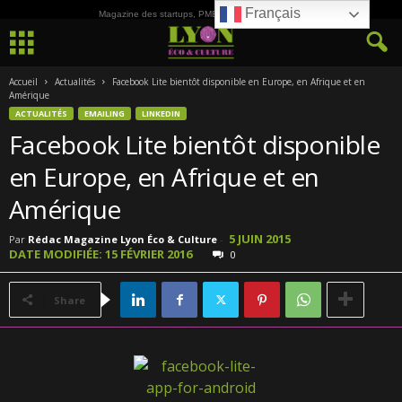
Français
Magazine des startups, PME, ETI et de la Culture
Accueil
Actualités
Facebook Lite bientôt disponible en Europe, en Afrique et en
Amérique
ACTUALITÉS
EMAILING
LINKEDIN
Facebook Lite bientôt disponible
en Europe, en Afrique et en
Amérique
5 JUIN 2015
Par
Rédac Magazine Lyon Éco & Culture
-
DATE MODIFIÉE: 15 FÉVRIER 2016
0
Share