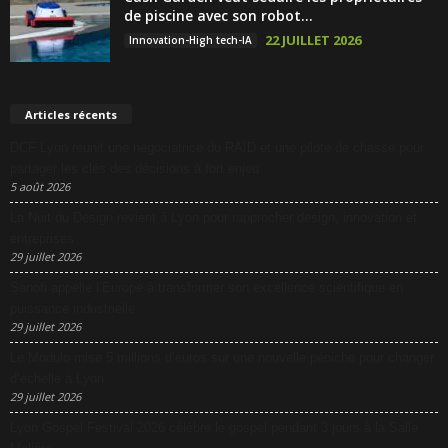
de piscine avec son robot...
22 JUILLET 2026
Innovation-High tech-IA
Articles récents
DCF Lyon réunit une négociatrice du RAID et une pilote de chasse pour
partager les clés des décisions à fort enjeu
5 août 2026
La Nuit du Design revient à Lyon pour rapprocher design, innovation et
entreprises
29 juillet 2026
Sanofi appelle l’Europe à transformer son excellence scientifique en
puissance industrielle
29 juillet 2026
Le Modulo mise 5 millions d’euros sur une nouvelle péniche pour changer
d’échelle à Lyon
29 juillet 2026
Lyon Gospel Festival 2026 célèbre le gospel pendant 3 jours à la Salle