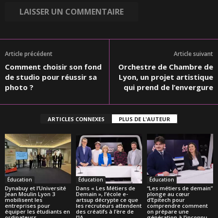
Article précédent
Article suivant
Comment choisir son fond
Orchestre de Chambre de
de studio pour réussir sa
Lyon, un projet artistique
photo ?
qui prend de l’envergure
ARTICLES CONNEXES
PLUS DE L'AUTEUR
Éducation
Éducation
Éducation
Dynabuy et l’Université
Dans « Les Métiers de
“Les métiers de demain”
Jean Moulin Lyon 3
Demain », l’école e-
plonge au cœur
mobilisent les
artsup décrypte ce que
d’Epitech pour
entreprises pour
les recruteurs attendent
comprendre comment
équiper les étudiants en
des créatifs à l’ère de
on prépare une
ordinateurs
l’IA
génération à l’inconnu