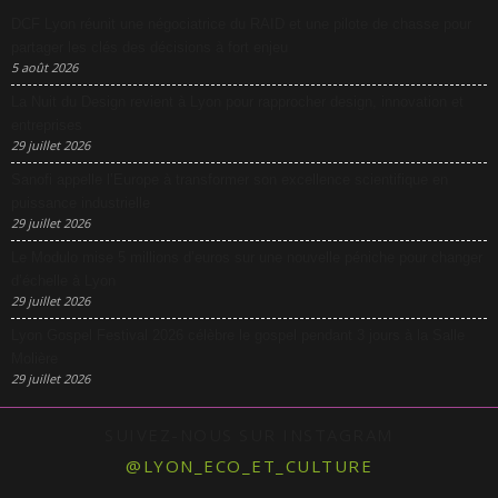
DCF Lyon réunit une négociatrice du RAID et une pilote de chasse pour
partager les clés des décisions à fort enjeu
5 août 2026
La Nuit du Design revient à Lyon pour rapprocher design, innovation et
entreprises
29 juillet 2026
Sanofi appelle l’Europe à transformer son excellence scientifique en
puissance industrielle
29 juillet 2026
Le Modulo mise 5 millions d’euros sur une nouvelle péniche pour changer
d’échelle à Lyon
29 juillet 2026
Lyon Gospel Festival 2026 célèbre le gospel pendant 3 jours à la Salle
Molière
29 juillet 2026
SUIVEZ-NOUS SUR INSTAGRAM
@LYON_ECO_ET_CULTURE