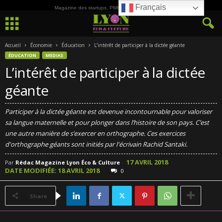
Français
Magazine des startups, PME, ETI et de la Culture
Accueil
Économie
Éducation
L’intérêt de participer à la dictée géante
ÉDUCATION
MEDIAS
L’intérêt de participer à la dictée
géante
Participer à la dictée géante est devenue incontournable pour valoriser
sa langue maternelle et pour plonger dans l’histoire de son pays. C’est
une autre manière de s’exercer en orthographe. Ces exercices
d'orthographe géants sont initiés par l'écrivain Rachid Santaki.
17 AVRIL 2018
Par
Rédac Magazine Lyon Éco & Culture
-
DATE MODIFIÉE: 18 AVRIL 2018
0
Share