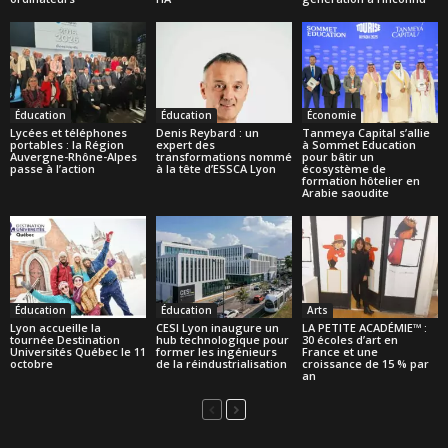
Éducation
Éducation
Économie
Lycées et téléphones
Denis Reybard : un
Tanmeya Capital s’allie
portables : la Région
expert des
à Sommet Education
Auvergne-Rhône-Alpes
transformations nommé
pour bâtir un
passe à l’action
à la tête d’ESSCA Lyon
écosystème de
formation hôtelier en
Arabie saoudite
Éducation
Éducation
Arts
Lyon accueille la
CESI Lyon inaugure un
LA PETITE ACADÉMIE™ :
tournée Destination
hub technologique pour
30 écoles d’art en
Universités Québec le 11
former les ingénieurs
France et une
octobre
de la réindustrialisation
croissance de 15 % par
an