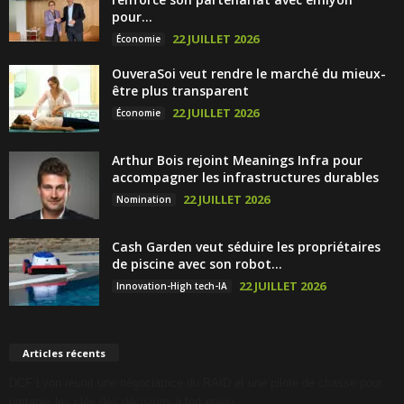
pour...
22 JUILLET 2026
Économie
OuveraSoi veut rendre le marché du mieux-
être plus transparent
22 JUILLET 2026
Économie
Arthur Bois rejoint Meanings Infra pour
accompagner les infrastructures durables
22 JUILLET 2026
Nomination
Cash Garden veut séduire les propriétaires
de piscine avec son robot...
22 JUILLET 2026
Innovation-High tech-IA
Articles récents
DCF Lyon réunit une négociatrice du RAID et une pilote de chasse pour
partager les clés des décisions à fort enjeu