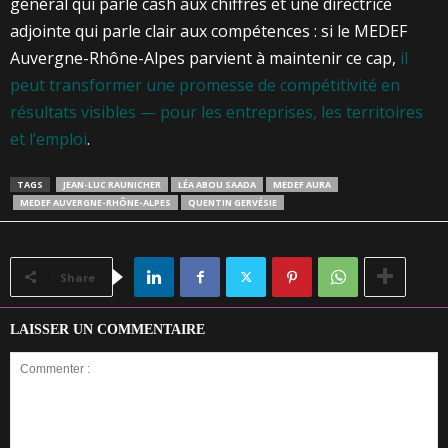
général qui parle cash aux chiffres et une directrice
adjointe qui parle clair aux compétences : si le MEDEF
Auvergne-Rhône-Alpes parvient à maintenir ce cap,
il
peut transformer une promesse de compétitivité en
résultats visibles — pour les entreprises, les territoires
et l’emploi
.
TAGS
JEAN-LUC RAUNICHER
LÉA ABOU SAADA
MEDEF AURA
MEDEF AUVERGNE-RHÔNE-ALPES
QUENTIN GERVÉSIE
Share
LAISSER UN COMMENTAIRE