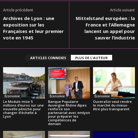
Article précédent
Article suivant
Archives de Lyon : une
Mittelstand européen : la
exposition sur les
France et l’Allemagne
Françaises et leur premier
lancent un appel pour
vote en 1945
sauver l’industrie
ARTICLES CONNEXES
PLUS DE L'AUTEUR
Économie
Économie
Économie
Le Modulo mise 5
Banque Populaire
OuveraSoi veut rendre
millions d’euros sur une
Auvergne Rhône Alpes
le marché du mieux-
nouvelle péniche pour
renforce son
être plus transparent
changer d’échelle à
partenariat avec emlyon
Lyon
pour préparer les
compétences de
demain