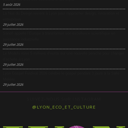
5 août 2026
La Nuit du Design revient à Lyon pour rapprocher design, innovation et
entreprises
29 juillet 2026
Sanofi appelle l’Europe à transformer son excellence scientifique en
puissance industrielle
29 juillet 2026
Le Modulo mise 5 millions d’euros sur une nouvelle péniche pour changer
d’échelle à Lyon
29 juillet 2026
Lyon Gospel Festival 2026 célèbre le gospel pendant 3 jours à la Salle
Molière
29 juillet 2026
SUIVEZ-NOUS SUR INSTAGRAM
@LYON_ECO_ET_CULTURE