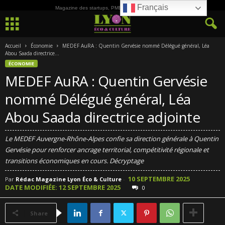
Français
Magazine des startups, PME, ETI et de la Culture
Accueil
Économie
MEDEF AuRA : Quentin Gervésie nommé Délégué général, Léa
Abou Saada directrice...
ÉCONOMIE
MEDEF AuRA : Quentin Gervésie
nommé Délégué général, Léa
Abou Saada directrice adjointe
Le MEDEF Auvergne-Rhône-Alpes confie sa direction générale à Quentin
Gervésie pour renforcer ancrage territorial, compétitivité régionale et
transitions économiques en cours. Décryptage
10 SEPTEMBRE 2025
Par
Rédac Magazine Lyon Éco & Culture
-
DATE MODIFIÉE: 12 SEPTEMBRE 2025
0
Share