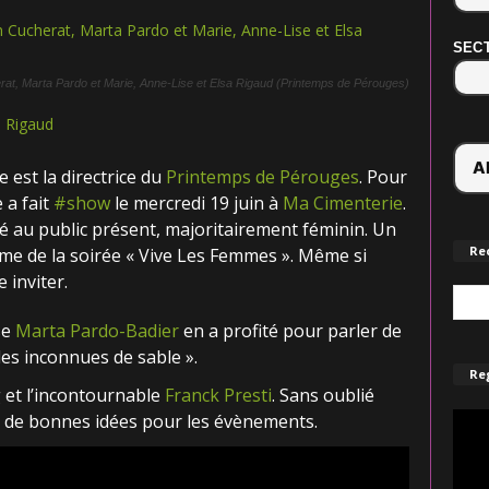
SECT
, Marta Pardo et Marie, Anne-Lise et Elsa Rigaud (Printemps de Pérouges)
 Rigaud
le est la directrice du
Printemps de Pérouges
. Pour
 a fait
#
show
le mercredi 19 juin à
Ma Cimenterie
.
é au public présent, majoritairement féminin. Un
Re
éme de la soirée « Vive Les Femmes ». Même si
 inviter.
se
Marta Pardo-Badier
en a profité pour parler de
es inconnues de sable ».
Reg
g et l’incontournable
Franck Presti
. Sans oublié
r de bonnes idées pour les évènements.