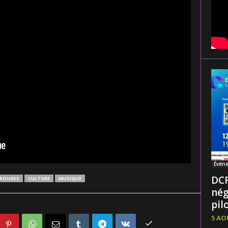
Évèn
DCF
EROUGES
CULTURE
MUSIQUE
nég
pilo
5 AO