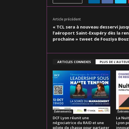
Article précédent
« TCL sera à nouveau desservi jusq
l’aéroport Saint-Exupéry dès la re
prochaine » tweet de Fouziya Bou
ARTICLES CONNEXES
PLUS DE L'AUTEU
Évènements
Évènem
DCF Lyon réunit une
La Nuit
négociatrice du RAID et une
Lyon p
pilote de chasse pour partager
innovat