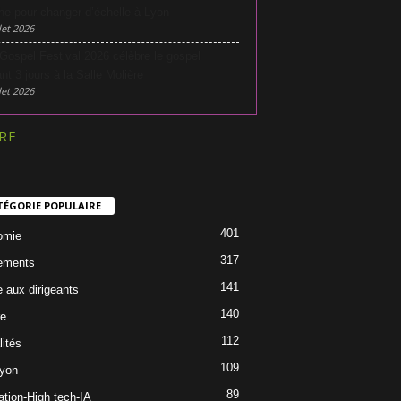
he pour changer d’échelle à Lyon
let 2026
Gospel Festival 2026 célèbre le gospel
nt 3 jours à la Salle Molière
let 2026
RE
TÉGORIE POPULAIRE
401
omie
317
ements
141
e aux dirigeants
140
re
112
lités
109
Lyon
89
ation-High tech-IA