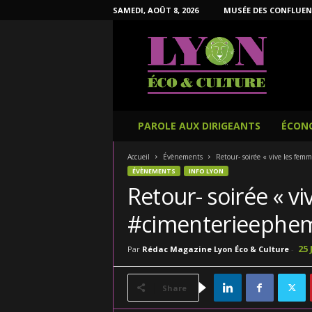
SAMEDI, AOÛT 8, 2026
MUSÉE DES CONFLUEN
L
y
o
n
É
c
o
PAROLE AUX DIRIGEANTS
ÉCON
e
t
Accueil
Évènements
Retour- soirée « vive les fem
C
ÉVÈNEMENTS
INFO LYON
u
Retour- soirée « vi
l
t
#cimenterieephe
u
r
25 
Par
Rédac Magazine Lyon Éco & Culture
-
e
Share