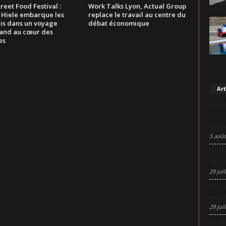
reet Food Festival :
Work Talks Lyon, Actual Group
 Hiele embarque les
replace le travail au centre du
is dans un voyage
débat économique
nd au cœur des
es
Art
DCF L
pilot
décis
5 août
La Nu
desig
29 juil
Sanof
excel
29 juil
Le Mo