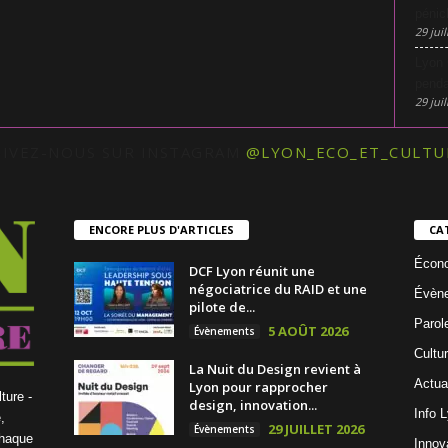
pénic
29 juil
Lyon 
penda
29 juil
UIVEZ-NOUS SUR INSTAGRAM
@LYON_ECO_ET_CULTU
ENCORE PLUS D'ARTICLES
CA
Écon
DCF Lyon réunit une
négociatrice du RAID et une
Évèn
pilote de...
Parol
5 AOÛT 2026
Évènements
Cultu
La Nuit du Design revient à
Actua
Lyon pour rapprocher
ture -
design, innovation...
Info 
,
29 JUILLET 2026
Évènements
chaque
Innov