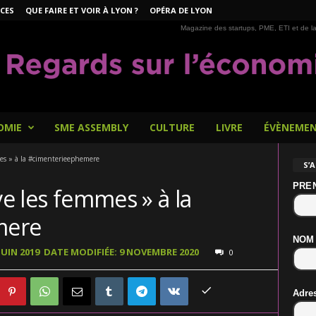
CES
QUE FAIRE ET VOIR À LYON ?
OPÉRA DE LYON
Magazine des startups, PME, ETI et de la
OMIE
SME ASSEMBLY
CULTURE
LIVRE
ÉVÈNEME
mes » à la #cimenterieephemere
S’
PRE
ve les femmes » à la
mere
NOM
JUIN 2019
DATE MODIFIÉE: 9 NOVEMBRE 2020
0
Adre