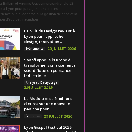
a Brillant et Virginie Guyot interviendront le 12
e à Lyon pour partager leurs retours
rience sur le leadership, la gestion de crise et la
on d'équipe. Inscription
La Nuit du Design revient à
Lyon pour rapprocher
design, innovation...
29 JUILLET 2026
Évènements
Sanofi appelle l’Europe à
transformer son excellence
scientifique en puissance
industrielle
Analyse / Décryptage
29 JUILLET 2026
Le Modulo mise 5 millions
d’euros sur une nouvelle
péniche pour...
29 JUILLET 2026
Économie
Lyon Gospel Festival 2026