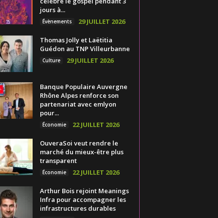
célèbre le gospel pendant 3
jours à...
29 JUILLET 2026
Évènements
Thomas Jolly et Laëtitia
Guédon au TNP Villeurbanne
29 JUILLET 2026
Culture
Banque Populaire Auvergne
Rhône Alpes renforce son
partenariat avec emlyon
pour...
22 JUILLET 2026
Économie
OuveraSoi veut rendre le
marché du mieux-être plus
transparent
22 JUILLET 2026
Économie
Arthur Bois rejoint Meanings
Infra pour accompagner les
infrastructures durables