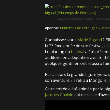
Trophées des Femmes en action_Yann Cucherat
#portrait
Printemps de Pérouges – Marie
Connaissez-vous
Marie Rigaud
? El
la 23 ème année de son festival, elle
Le planing du
festival
a été présent
auditoire en adéquation avec le th
quelques gentmen ont réussi à faire
Par ailleurs la grande figure lyonai
s
on aventure « Trek au Mongolie : l
Cette soirée a été animée par le bi
Jacques Chalvin
qui ne cesse d’avoi