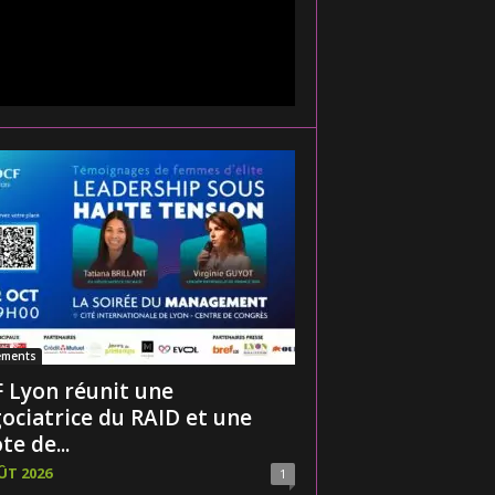
ements
 Lyon réunit une
ociatrice du RAID et une
te de...
ÛT 2026
1