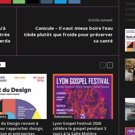
Tatian
octobr
d'expé
Article suivant
cohési
u’à
Canicule – Il vaut mieux boire l’eau
ntrée
tiède plutôt que froide pour préserver
zerda
sa santé
R
ents
Évènements
 du Design revient à
Lyon Gospel Festival 2026
our rapprocher design,
célèbre le gospel pendant 3
ion et entreprises
jours à la Salle Molière