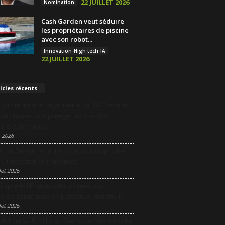
22 JUILLET 2026
Nomination
Cash Garden veut séduire
les propriétaires de piscine
avec son robot...
Innovation-High tech-IA
22 JUILLET 2026
icles récents
yon réunit une négociatrice du RAID et une
e de chasse pour partager les clés des
ions à fort enjeu
 2026
it du Design revient à Lyon pour rapprocher
n, innovation et entreprises
let 2026
i appelle l’Europe à transformer son
lence scientifique en puissance industrielle
let 2026
dulo mise 5 millions d’euros sur une nouvelle