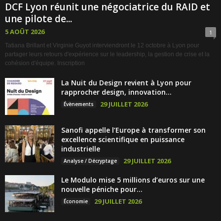
DCF Lyon réunit une négociatrice du RAID et
une pilote de...
5 AOÛT 2026
1
Tatiana Brillant et Virginie Guyot interviendront le 12 octobre à Lyon pour
partager leurs retours d'expérience sur le leadership, la gestion de crise et la
cohésion d'équipe. Inscription
La Nuit du Design revient à Lyon pour
rapprocher design, innovation...
29 JUILLET 2026
Évènements
Sanofi appelle l’Europe à transformer son
excellence scientifique en puissance
industrielle
29 JUILLET 2026
Analyse / Décryptage
Le Modulo mise 5 millions d’euros sur une
nouvelle péniche pour...
29 JUILLET 2026
Économie