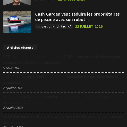
Cash Garden veut séduire les propriétaires
de piscine avec son robot...
22 JUILLET 2026
Innovation-High tech-IA
Articles récents
DCF Lyon réunit une négociatrice du RAID et une pilote de chasse pour
partager les clés des décisions à fort enjeu
5 août 2026
La Nuit du Design revient à Lyon pour rapprocher design, innovation et
entreprises
29 juillet 2026
Sanofi appelle l’Europe à transformer son excellence scientifique en
puissance industrielle
29 juillet 2026
Le Modulo mise 5 millions d’euros sur une nouvelle péniche pour changer
d’échelle à Lyon