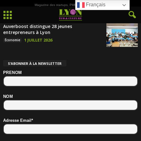
Français
Magazine des startups, PME, ETI et de la Culture
Auverboost distingue 28 jeunes
entrepreneurs à Lyon
1 JUILLET 2026
Économie
S’ABONNER À LA NEWSLETTER
PRENOM
NOM
Adresse Email*