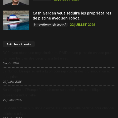
Cash Garden veut séduire les propriétaires
de piscine avec son robot...
22 JUILLET 2026
Innovation-High tech-IA
Articles récents
DCF Lyon réunit une négociatrice du RAID et une pilote de chasse pour
partager les clés des décisions à fort enjeu
5 août 2026
La Nuit du Design revient à Lyon pour rapprocher design, innovation et
entreprises
29 juillet 2026
Sanofi appelle l’Europe à transformer son excellence scientifique en
puissance industrielle
29 juillet 2026
Le Modulo mise 5 millions d’euros sur une nouvelle péniche pour changer
d’échelle à Lyon