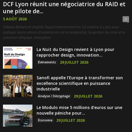
DCF Lyon réunit une négociatrice du RAID et
une pilote de...
5 AOÛT 2026
1
Tatiana Brillant et Virginie Guyot interviendront le 12 octobre à Lyon pour
partager leurs retours d'expérience sur le leadership, la gestion de crise et la
cohésion d'équipe. Inscription
La Nuit du Design revient à Lyon pour
rapprocher design, innovation...
29 JUILLET 2026
Évènements
Sanofi appelle l’Europe à transformer son
excellence scientifique en puissance
industrielle
29 JUILLET 2026
Analyse / Décryptage
Le Modulo mise 5 millions d’euros sur une
nouvelle péniche pour...
29 JUILLET 2026
Économie